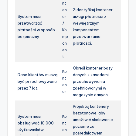
nt
en
Zidentyfikuj kontener
System musi
er
usługi płatności z
przetwarzać
/
wewnętrznym
płatności w sposób
Ko
komponentem
bezpieczny.
mp
przetwarzania
on
płatności.
en
t
Określ kontener bazy
Ko
Dane klientów muszą
danych z zasadami
nt
być przechowywane
przechowywania
en
przez 7 lat.
zdefiniowanymi w
er
magazynie danych.
Projektuj kontenery
bezstanowe, aby
System musi
Ko
umożliwić skalowanie
obsługiwać 10 000
nt
poziome za
użytkowników
en
pośrednictwem