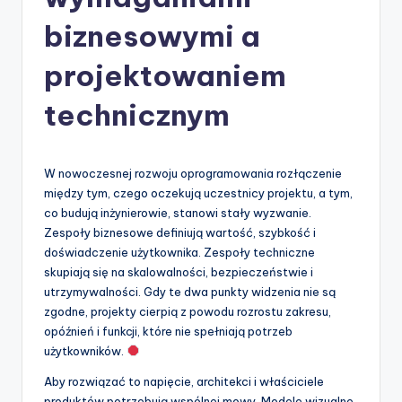
-
A
biznesowymi a
I
projektowaniem
I
technicznym
n
si
g
W nowoczesnej rozwoju oprogramowania rozłączenie
między tym, czego oczekują uczestnicy projektu, a tym,
h
co budują inżynierowie, stanowi stały wyzwanie.
t
Zespoły biznesowe definiują wartość, szybkość i
doświadczenie użytkownika. Zespoły techniczne
s
skupiają się na skalowalności, bezpieczeństwie i
&
utrzymywalności. Gdy te dwa punkty widzenia nie są
zgodne, projekty cierpią z powodu rozrostu zakresu,
S
opóźnień i funkcji, które nie spełniają potrzeb
o
użytkowników.
f
Aby rozwiązać to napięcie, architekci i właściciele
produktów potrzebują wspólnej mowy. Modele wizualne