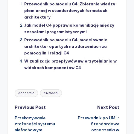
Przewodnik po modelu C4: Zbieranie wiedzy
plemiennej w standardowych formatach
architektury
Jak model C4 poprawia komunikację między
zespołami programistycznymi
Przewodnik po modelu C4: modelowanie
architektur opartych na zdarzeniach za
pomocą linii relacji C4
Wizualizacja przepływów uwierzytelniania w
widokach komponentów C4
Tags:
academic
c4 model
Post
Previous Post
Next Post
Przekazywanie
Przewodnik po UML:
navigation
złożoności systemu
Standardowe
niefachowym
oznaczenia w