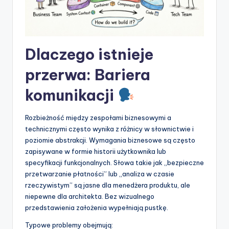
p
d
a
Dlaczego istnieje
t
przerwa: Bariera
e
komunikacji
s
Rozbieżność między zespołami biznesowymi a
technicznymi często wynika z różnicy w słownictwie i
poziomie abstrakcji. Wymagania biznesowe są często
zapisywane w formie historii użytkownika lub
specyfikacji funkcjonalnych. Słowa takie jak „bezpieczne
przetwarzanie płatności” lub „analiza w czasie
rzeczywistym” są jasne dla menedżera produktu, ale
niepewne dla architekta. Bez wizualnego
przedstawienia założenia wypełniają pustkę.
Typowe problemy obejmują: