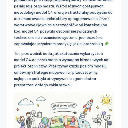
t
pełnią rolę tego mostu. Wśród różnych dostępnych
w
metodologii model C4 oferuje strukturalny podejście do
dokumentowania architektury oprogramowania. Przez
a
warstwowe ujawnianie szczegółów od kontekstu po
r
kod, model C4 pozwala osobom niezwiązanych
technicznie na zrozumienie systemu, jednocześnie
e
zapewniając inżynierom precyzję, jakiej potrzebują.
I
Ten przewodnik bada, jak skutecznie wykorzystać
n
model C4 do przekładania wymagań biznesowych na
projekt techniczny. Przejrzymy każdą poziom modelu,
d
omówimy strategie mapowania i przedstawimy
u
najlepsze praktyki utrzymywania zgodności na
przestrzeni całego cyklu rozwoju.
s
t
r
y
U