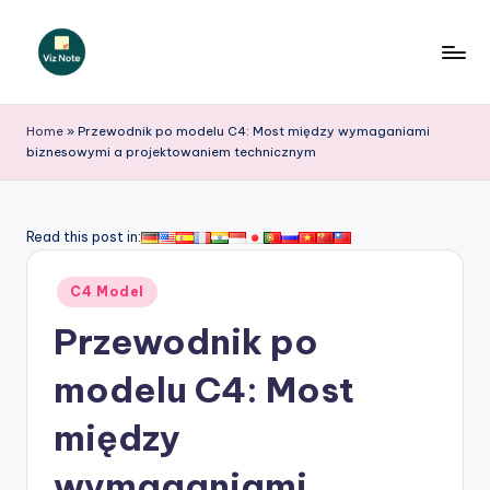
Skip
to
V
content
iz
Home
»
Przewodnik po modelu C4: Most między wymaganiami
biznesowymi a projektowaniem technicznym
N
o
t
Read this post in:
e
Posted
C4 Model
P
in
Przewodnik po
o
li
modelu C4: Most
s
między
h
wymaganiami