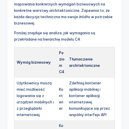
mapowania konkretnych wymagań biznesowych na
konkretne warstwy architektoniczne. Zapewnia to, że
każda decyzja techniczna ma swoje źródło w potrzebie
biznesowej.
Poniżej znajduje się analiza, jak wymagania są
przekładane na hierarchię modelu C4:
Po
zio
Tłumaczenie
Wymóg biznesowy
m
architektoniczne
C4
Użytkownicy muszą
Zdefiniuj kontener
mieć możliwość
Ko
aplikacji mobilnej i
logowania się z
nt
kontener aplikacji
urządzeń mobilnych i
en
internetowej
z przeglądarki
er
komunikujące się przez
internetowej.
wspólny interfejs API.
Ko