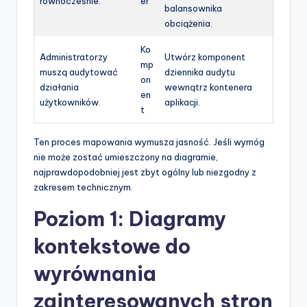
równocześnie.
er
balansownika
obciążenia.
Ko
Administratorzy
Utwórz komponent
mp
muszą audytować
dziennika audytu
on
działania
wewnątrz kontenera
en
użytkowników.
aplikacji.
t
Ten proces mapowania wymusza jasność. Jeśli wymóg
nie może zostać umieszczony na diagramie,
najprawdopodobniej jest zbyt ogólny lub niezgodny z
zakresem technicznym.
Poziom 1: Diagramy
kontekstowe do
wyrównania
zainteresowanych stron