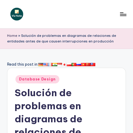
Saltar
al
V
contenido
iz
Home
»
Solución de problemas en diagramas de relaciones de
entidades antes de que causen interrupciones en producción
N
o
t
Read this post in:
e
Publicado
Database Design
S
en
Solución de
p
a
problemas en
ni
diagramas de
s
relaciones de