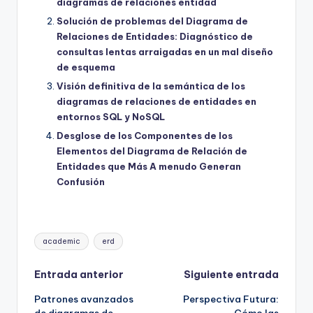
diagramas de relaciones entidad
Solución de problemas del Diagrama de
Relaciones de Entidades: Diagnóstico de
consultas lentas arraigadas en un mal diseño
de esquema
Visión definitiva de la semántica de los
diagramas de relaciones de entidades en
entornos SQL y NoSQL
Desglose de los Componentes de los
Elementos del Diagrama de Relación de
Entidades que Más A menudo Generan
Confusión
Etiquetas:
academic
erd
Navegación
Entrada anterior
Siguiente entrada
Patrones avanzados
Perspectiva Futura:
de
de diagramas de
Cómo las