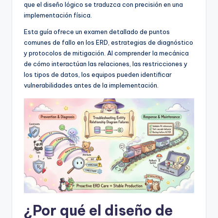
f
que el diseño lógico se traduzca con precisión en una
implementación física.
t
Esta guía ofrece un examen detallado de puntos
w
comunes de fallo en los ERD, estrategias de diagnóstico
a
y protocolos de mitigación. Al comprender la mecánica
de cómo interactúan las relaciones, las restricciones y
r
los tipos de datos, los equipos pueden identificar
e
vulnerabilidades antes de la implementación.
I
n
d
u
s
t
r
¿Por qué el diseño de
y