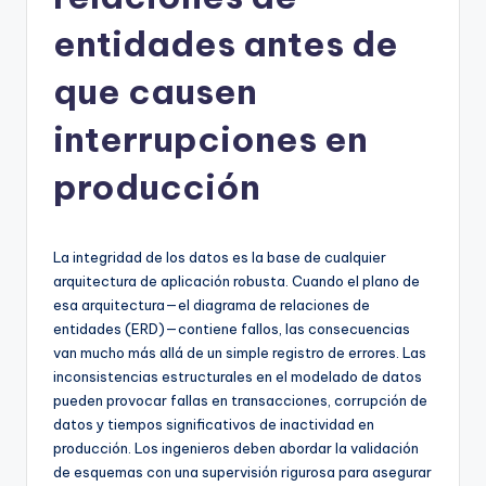
h
-
entidades antes de
A
que causen
I
interrupciones en
I
n
producción
si
g
La integridad de los datos es la base de cualquier
h
arquitectura de aplicación robusta. Cuando el plano de
esa arquitectura—el diagrama de relaciones de
t
entidades (ERD)—contiene fallos, las consecuencias
s
van mucho más allá de un simple registro de errores. Las
inconsistencias estructurales en el modelado de datos
&
pueden provocar fallas en transacciones, corrupción de
S
datos y tiempos significativos de inactividad en
producción. Los ingenieros deben abordar la validación
o
de esquemas con una supervisión rigurosa para asegurar