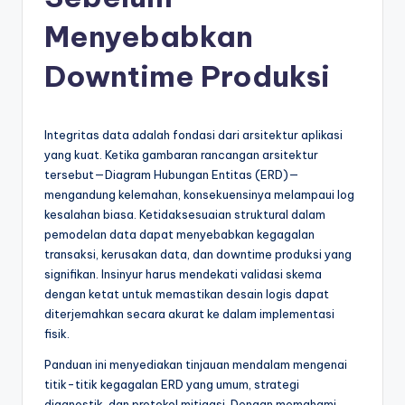
e
si
Menyebabkan
a
Downtime Produksi
n
-
Integritas data adalah fondasi dari arsitektur aplikasi
A
yang kuat. Ketika gambaran rancangan arsitektur
I
tersebut—Diagram Hubungan Entitas (ERD)—
mengandung kelemahan, konsekuensinya melampaui log
I
kesalahan biasa. Ketidaksesuaian struktural dalam
n
pemodelan data dapat menyebabkan kegagalan
transaksi, kerusakan data, dan downtime produksi yang
si
signifikan. Insinyur harus mendekati validasi skema
g
dengan ketat untuk memastikan desain logis dapat
diterjemahkan secara akurat ke dalam implementasi
h
fisik.
t
Panduan ini menyediakan tinjauan mendalam mengenai
s
titik-titik kegagalan ERD yang umum, strategi
diagnostik, dan protokol mitigasi. Dengan memahami