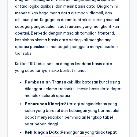
antara logika aplikasi dan mesin basis data. Diagram ini
t
menentukan bagaimana data disimpan, diambil, dan
r
dihubungkan. Kegagalan dalam kontrak ini sering muncul
sebagai pengecualian saat runtime yang menghentikan
y
operasi. Berbeda dengan masalah tampilan frontend,
U
kesalahan skema basis data sering kali menghalangi
operasi penulisan, mencegah pengguna menyelesaikan
p
transaksi.
d
Ketika ERD tidak sesuai dengan keadaan basis data
a
yang sebenarnya, risiko berikut muncul:
t
Pembatalan Transaksi:
Jika batasan kunci asing
e
dilanggar selama transaksi, mesin basis data dapat
menolak seluruh operasi.
s
Penurunan Kinerja:
Strategi pengindeksan yang
salah yang berasal dari hubungan yang bermasalah
dapat menyebabkan pemindaian lengkap tabel
saat beban tinggi.
Kehilangan Data:
Penanganan yang tidak tepat