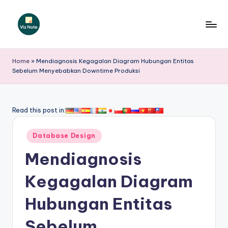
Skip
to
V
content
iz
Home
»
Mendiagnosis Kegagalan Diagram Hubungan Entitas
Sebelum Menyebabkan Downtime Produksi
N
o
t
Read this post in:
e
Posted
Database Design
I
in
Mendiagnosis
n
d
Kegagalan Diagram
o
Hubungan Entitas
n
Sebelum