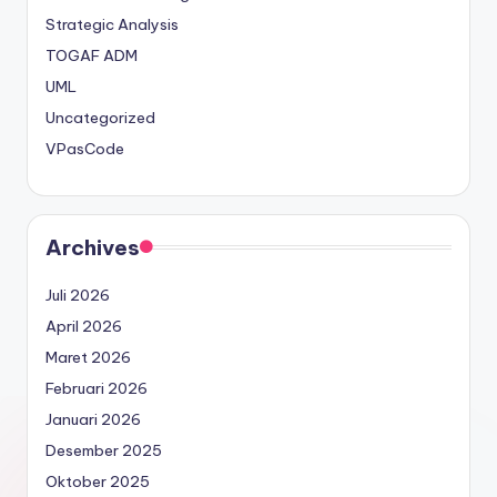
Strategic Analysis
TOGAF ADM
UML
Uncategorized
VPasCode
Archives
Juli 2026
April 2026
Maret 2026
Februari 2026
Januari 2026
Desember 2025
Oktober 2025