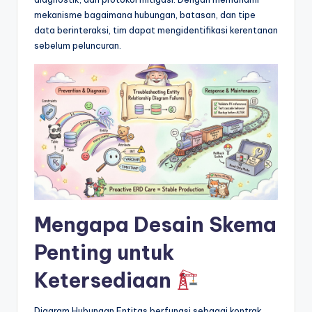
&
mekanisme bagaimana hubungan, batasan, dan tipe
S
data berinteraksi, tim dapat mengidentifikasi kerentanan
sebelum peluncuran.
o
f
t
w
a
r
e
I
Mengapa Desain Skema
n
Penting untuk
d
Ketersediaan
u
s
Diagram Hubungan Entitas berfungsi sebagai kontrak