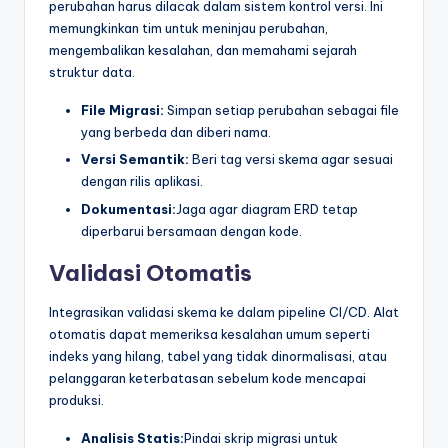
perubahan harus dilacak dalam sistem kontrol versi. Ini
memungkinkan tim untuk meninjau perubahan,
mengembalikan kesalahan, dan memahami sejarah
struktur data.
File Migrasi:
Simpan setiap perubahan sebagai file
yang berbeda dan diberi nama.
Versi Semantik:
Beri tag versi skema agar sesuai
dengan rilis aplikasi.
Dokumentasi:
Jaga agar diagram ERD tetap
diperbarui bersamaan dengan kode.
Validasi Otomatis
Integrasikan validasi skema ke dalam pipeline CI/CD. Alat
otomatis dapat memeriksa kesalahan umum seperti
indeks yang hilang, tabel yang tidak dinormalisasi, atau
pelanggaran keterbatasan sebelum kode mencapai
produksi.
Analisis Statis:
Pindai skrip migrasi untuk