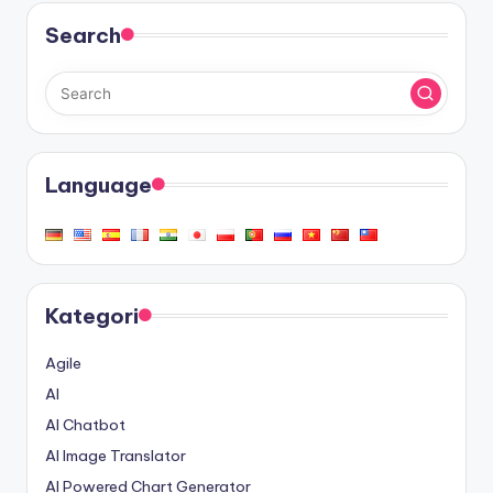
Search
Language
Kategori
Agile
AI
AI Chatbot
AI Image Translator
AI Powered Chart Generator