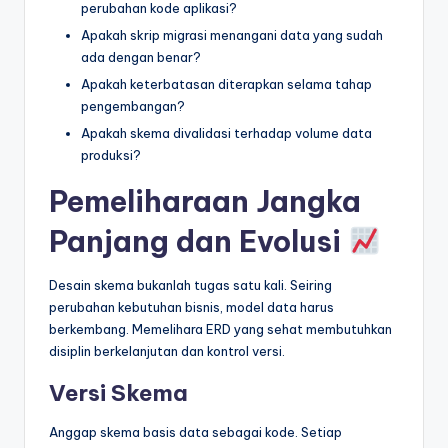
perubahan kode aplikasi?
Apakah skrip migrasi menangani data yang sudah
ada dengan benar?
Apakah keterbatasan diterapkan selama tahap
pengembangan?
Apakah skema divalidasi terhadap volume data
produksi?
Pemeliharaan Jangka
Panjang dan Evolusi
Desain skema bukanlah tugas satu kali. Seiring
perubahan kebutuhan bisnis, model data harus
berkembang. Memelihara ERD yang sehat membutuhkan
disiplin berkelanjutan dan kontrol versi.
Versi Skema
Anggap skema basis data sebagai kode. Setiap