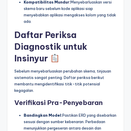
Kompatibilitas Mundur:
Menyebarluaskan versi
skema baru sebelum kode aplikasi siap
menyebabkan aplikasi mengakses kolom yang tidak
ada.
Daftar Periksa
Diagnostik untuk
Insinyur
Sebelum menyebarluaskan perubahan skema, tinjauan
sistematis sangat penting. Daftar periksa berikut
membantu mengidentifikasi titik-titik potensial
kegagalan.
Verifikasi Pra-Penyebaran
Bandingkan Model:
Pastikan ERD yang disebarkan
sesuai dengan sumber kebenaran. Perbedaan
menunjukkan pergeseran antara desain dan