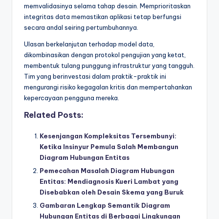
memvalidasinya selama tahap desain. Memprioritaskan
integritas data memastikan aplikasi tetap berfungsi
secara andal seiring pertumbuhannya.
Ulasan berkelanjutan terhadap model data,
dikombinasikan dengan protokol pengujian yang ketat,
membentuk tulang punggung infrastruktur yang tangguh.
Tim yang berinvestasi dalam praktik-praktik ini
mengurangi risiko kegagalan kritis dan mempertahankan
kepercayaan pengguna mereka.
Related Posts:
Kesenjangan Kompleksitas Tersembunyi:
Ketika Insinyur Pemula Salah Membangun
Diagram Hubungan Entitas
Pemecahan Masalah Diagram Hubungan
Entitas: Mendiagnosis Kueri Lambat yang
Disebabkan oleh Desain Skema yang Buruk
Gambaran Lengkap Semantik Diagram
Hubungan Entitas di Berbagai Lingkungan