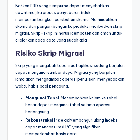
Bahkan ERD yang sempurna dapat menyebabkan
downtime jika proses penyebaran tidak
mempertimbangkan perubahan skema. Memindahkan
skema dari pengembangan ke produksi melibatkan skrip
migrasi. Skrip-skrip ini harus idempoten dan aman untuk
dijalankan pada data yang sudah ada.
Risiko Skrip Migrasi
Skrip yang mengubah tabel saat aplikasi sedang berjalan
dapat mengunci sumber daya. Migrasi yang berjalan
lama akan menghambat operasi penulisan, menyebabkan
waktu habis bagi pengguna.
Mengunci Tabel:
Menambahkan kolom ke tabel
besar dapat mengunci tabel selama operasi
berlangsung.
Rekonstruksi Indeks:
Membangun ulang indeks
dapat mengonsumsi I/O yang signifikan,
memperlambat basis data.