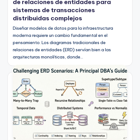
h
de relaciones de entidades para
-
sistemas de transacciones
distribuidas complejos
A
Diseñar modelos de datos para la infraestructura
I
moderna requiere un cambio fundamental en el
I
pensamiento. Los diagramas tradicionales de
relaciones de entidades (ERD) servían bien a las
n
arquitecturas monolíticas, donde…
si
g
h
t
s
&
S
o