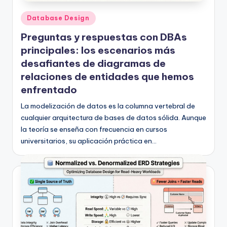
f
Publicado
Database Design
t
en
Preguntas y respuestas con DBAs
w
principales: los escenarios más
a
desafiantes de diagramas de
r
relaciones de entidades que hemos
e
enfrentado
I
La modelización de datos es la columna vertebral de
cualquier arquitectura de bases de datos sólida. Aunque
n
la teoría se enseña con frecuencia en cursos
d
universitarios, su aplicación práctica en…
u
s
t
r
y