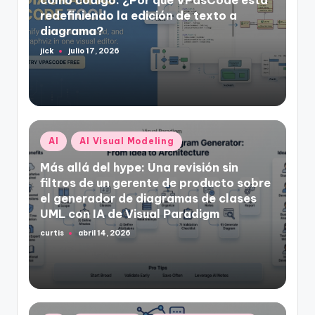
como código: ¿Por qué VPasCode está
redefiniendo la edición de texto a
diagrama?
jick
julio 17, 2026
Publicado
por
Publicado
AI
AI Visual Modeling
en
Más allá del hype: Una revisión sin
filtros de un gerente de producto sobre
el generador de diagramas de clases
UML con IA de Visual Paradigm
curtis
abril 14, 2026
Publicado
por