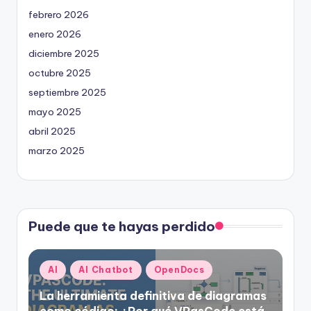
febrero 2026
enero 2026
diciembre 2025
octubre 2025
septiembre 2025
mayo 2025
abril 2025
marzo 2025
Puede que te hayas perdido
Publicado
AI
AI Chatbot
OpenDocs
en
La herramienta definitiva de diagramas