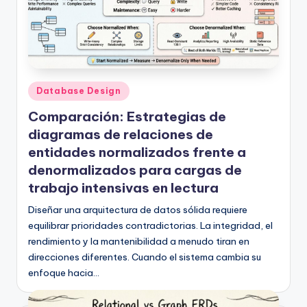
U
p
d
a
Publicado
Database Design
en
t
Comparación: Estrategias de
e
diagramas de relaciones de
entidades normalizados frente a
s
denormalizados para cargas de
trabajo intensivas en lectura
Diseñar una arquitectura de datos sólida requiere
equilibrar prioridades contradictorias. La integridad, el
rendimiento y la mantenibilidad a menudo tiran en
direcciones diferentes. Cuando el sistema cambia su
enfoque hacia…