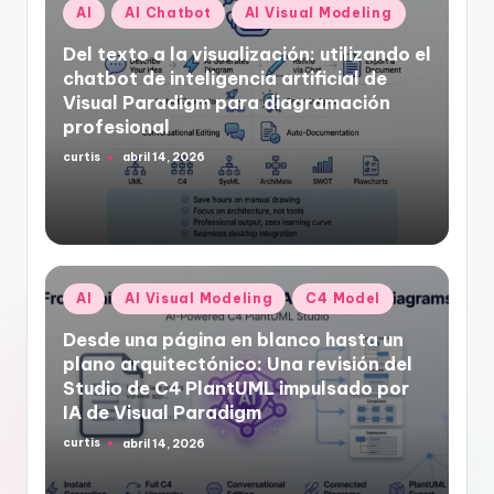
Publicado
AI
AI Chatbot
AI Visual Modeling
en
Del texto a la visualización: utilizando el
chatbot de inteligencia artificial de
Visual Paradigm para diagramación
profesional
curtis
abril 14, 2026
Publicado
por
Publicado
AI
AI Visual Modeling
C4 Model
en
Desde una página en blanco hasta un
plano arquitectónico: Una revisión del
Studio de C4 PlantUML impulsado por
IA de Visual Paradigm
curtis
abril 14, 2026
Publicado
por