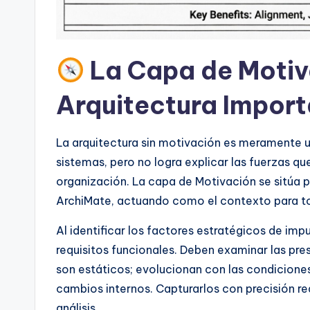
I
n
d
La Capa de Motiva
u
Arquitectura Impor
s
La arquitectura sin motivación es meramente u
tr
sistemas, pero no logra explicar las fuerzas qu
y
organización. La capa de Motivación se sitúa 
ArchiMate, actuando como el contexto para t
U
Al identificar los factores estratégicos de imp
p
requisitos funcionales. Deben examinar las pre
d
son estáticos; evolucionan con las condiciones
cambios internos. Capturarlos con precisión r
a
análisis.