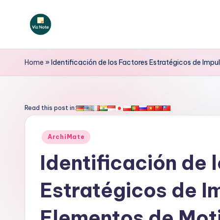
Saltar
al
V
contenido
iz
Home
»
Identificación de los Factores Estratégicos de Impu
N
o
Read this post in:
t
Publicado
ArchiMate
e
en
Identificación de 
S
Estratégicos de Im
p
a
Elementos de Mot