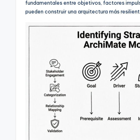
fundamentales entre objetivos, factores impul
t
pueden construir una arquitectura más resilient
s
&
S
o
ft
w
a
r
e