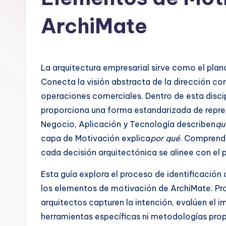
n
ArchiMate
is
h
La arquitectura empresarial sirve como el plano
-
Conecta la visión abstracta de la dirección con
A
operaciones comerciales. Dentro de esta disci
proporciona una forma estandarizada de repre
I
Negocio, Aplicación y Tecnología describen
qu
I
capa de Motivación explica
por qué
. Comprende
cada decisión arquitectónica se alinee con el 
n
Esta guía explora el proceso de identificación 
si
los elementos de motivación de ArchiMate. Pr
g
arquitectos capturen la intención, evalúen el i
herramientas específicas ni metodologías propi
h