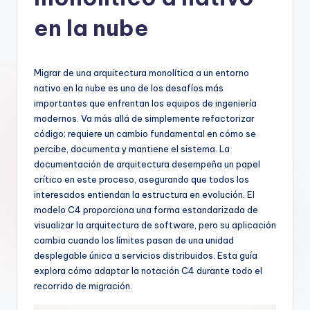
h
-
en la nube
A
I
Migrar de una arquitectura monolítica a un entorno
I
nativo en la nube es uno de los desafíos más
importantes que enfrentan los equipos de ingeniería
n
modernos. Va más allá de simplemente refactorizar
si
código; requiere un cambio fundamental en cómo se
percibe, documenta y mantiene el sistema. La
g
documentación de arquitectura desempeña un papel
h
crítico en este proceso, asegurando que todos los
interesados entiendan la estructura en evolución. El
t
modelo C4 proporciona una forma estandarizada de
s
visualizar la arquitectura de software, pero su aplicación
cambia cuando los límites pasan de una unidad
&
desplegable única a servicios distribuidos. Esta guía
S
explora cómo adaptar la notación C4 durante todo el
recorrido de migración.
o