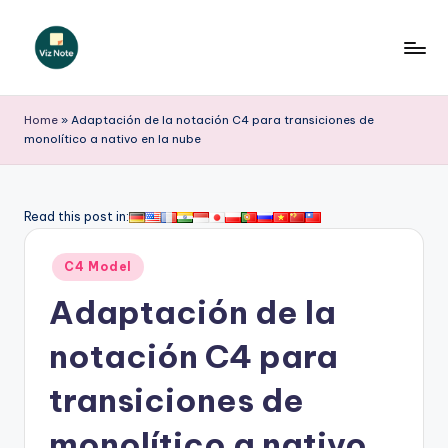
Saltar
al
V
contenido
iz
Home
»
Adaptación de la notación C4 para transiciones de
monolítico a nativo en la nube
N
o
t
Read this post in:
e
Publicado
C4 Model
S
en
Adaptación de la
p
a
notación C4 para
ni
transiciones de
s
monolítico a nativo