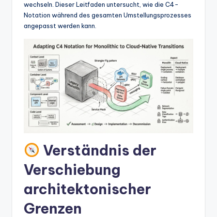
w
wechseln. Dieser Leitfaden untersucht, wie die C4-
Notation während des gesamten Umstellungsprozesses
a
angepasst werden kann.
r
e
In
d
u
s
tr
Verständnis der
y
U
Verschiebung
p
architektonischer
d
Grenzen
a