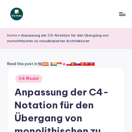
Skip
to
V
content
iz
Home
»
Anpassung der C4-Notation für den Übergang von
monolithischen zu cloudbasierten Architekturen
N
o
t
Read this post in:
e
Posted
C4 Model
G
in
Anpassung der C4-
e
r
Notation für den
m
Übergang von
a
monolithischen zu