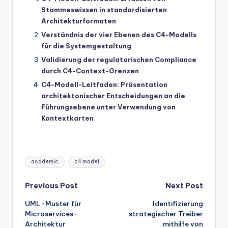
Stammeswissen in standardisierten
Architekturformaten
Verständnis der vier Ebenen des C4-Modells
für die Systemgestaltung
Validierung der regulatorischen Compliance
durch C4-Context-Grenzen
C4-Modell-Leitfaden: Präsentation
architektonischer Entscheidungen an die
Führungsebene unter Verwendung von
Kontextkarten
Tags:
academic
c4 model
Post
Previous Post
Next Post
UML-Muster für
Identifizierung
navigation
Microservices-
strategischer Treiber
Architektur
mithilfe von