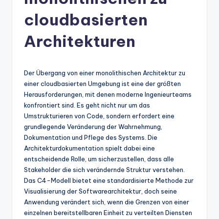
n
-
cloudbasierten
A
Architekturen
I
In
Der Übergang von einer monolithischen Architektur zu
si
einer cloudbasierten Umgebung ist eine der größten
g
Herausforderungen, mit denen moderne Ingenieurteams
konfrontiert sind. Es geht nicht nur um das
h
Umstrukturieren von Code, sondern erfordert eine
t
grundlegende Veränderung der Wahrnehmung,
Dokumentation und Pflege des Systems. Die
s
Architekturdokumentation spielt dabei eine
&
entscheidende Rolle, um sicherzustellen, dass alle
Stakeholder die sich verändernde Struktur verstehen.
S
Das C4-Modell bietet eine standardisierte Methode zur
o
Visualisierung der Softwarearchitektur, doch seine
Anwendung verändert sich, wenn die Grenzen von einer
ft
einzelnen bereitstellbaren Einheit zu verteilten Diensten