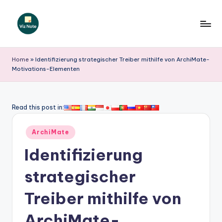
Skip
to
V
content
iz
Home
»
Identifizierung strategischer Treiber mithilfe von ArchiMate-
Motivations-Elementen
N
o
t
Read this post in:
e
Posted
ArchiMate
G
in
Identifizierung
e
r
strategischer
m
Treiber mithilfe von
a
ArchiMate-