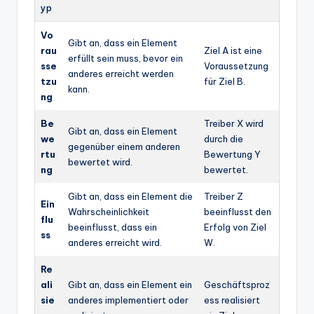
yp
Vo
Gibt an, dass ein Element
rau
Ziel A ist eine
erfüllt sein muss, bevor ein
sse
Voraussetzung
anderes erreicht werden
tzu
für Ziel B.
kann.
ng
Be
Treiber X wird
Gibt an, dass ein Element
we
durch die
gegenüber einem anderen
rtu
Bewertung Y
bewertet wird.
ng
bewertet.
Gibt an, dass ein Element die
Treiber Z
Ein
Wahrscheinlichkeit
beeinflusst den
flu
beeinflusst, dass ein
Erfolg von Ziel
ss
anderes erreicht wird.
W.
Re
ali
Gibt an, dass ein Element ein
Geschäftsproz
sie
anderes implementiert oder
ess realisiert