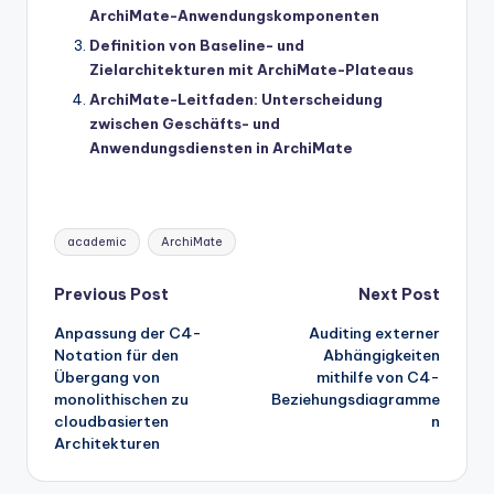
ArchiMate-Anwendungskomponenten
Definition von Baseline- und
Zielarchitekturen mit ArchiMate-Plateaus
ArchiMate-Leitfaden: Unterscheidung
zwischen Geschäfts- und
Anwendungsdiensten in ArchiMate
Tags:
academic
ArchiMate
Post
Previous Post
Next Post
Anpassung der C4-
Auditing externer
navigation
Notation für den
Abhängigkeiten
Übergang von
mithilfe von C4-
monolithischen zu
Beziehungsdiagramme
cloudbasierten
n
Architekturen