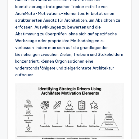
w
Identifizierung strategischer Treiber mithilfe von
a
ArchiMate-Motivations-Elementen. Er bietet einen
strukturierten Ansatz für Architekten, um Absichten zu
r
erfassen, Auswirkungen zu bewerten und die
e
Abstimmung zu überprüfen, ohne sich auf spezifische
Werkzeuge oder proprietäre Methodologien zu
In
verlassen. Indem man sich auf die grundlegenden
d
Beziehungen zwischen Zielen, Treibern und Stakeholdern
konzentriert, können Organisationen eine
u
widerstandsfähigere und zielgerichtete Architektur
s
aufbauen.
tr
y
U
p
d
a