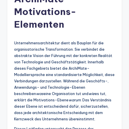
n
-
Motivations-
A
Elementen
I
In
Unternehmensarchitektur dient als Bauplan für die
si
organisatorische Transformation. Sie verbindet die
g
abstrakte Vision der Führung mit der konkreten Realität
von Technologie und Geschäftstätigkeit. Innerhalb
h
dieses Fachgebiets bietet die ArchiMate-
t
Modelliersprache eine standardisierte Möglichkeit, diese
Verbindungen darzustellen. Während die Geschäfts-,
s
Anwendungs- und Technologie-Ebenen
&
beschreiben
was
eine Organisation tut und
wie
es tut,
erklärt die Motivations-Ebene
warum
. Das Verständnis
S
dieser Ebene ist entscheidend dafür, sicherzustellen,
o
dass jede architektonische Entscheidung mit dem
Kernzweck des Unternehmens übereinstimmt.
ft
Dieser Leitfaden untersucht den Prozess der