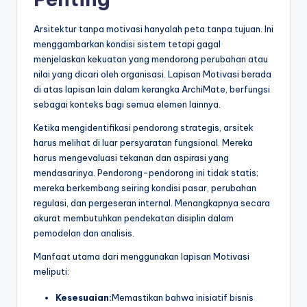
t
Arsitektur tanpa motivasi hanyalah peta tanpa tujuan. Ini
r
menggambarkan kondisi sistem tetapi gagal
menjelaskan kekuatan yang mendorong perubahan atau
y
nilai yang dicari oleh organisasi. Lapisan Motivasi berada
U
di atas lapisan lain dalam kerangka ArchiMate, berfungsi
sebagai konteks bagi semua elemen lainnya.
p
Ketika mengidentifikasi pendorong strategis, arsitek
d
harus melihat di luar persyaratan fungsional. Mereka
a
harus mengevaluasi tekanan dan aspirasi yang
mendasarinya. Pendorong-pendorong ini tidak statis;
t
mereka berkembang seiring kondisi pasar, perubahan
e
regulasi, dan pergeseran internal. Menangkapnya secara
akurat membutuhkan pendekatan disiplin dalam
s
pemodelan dan analisis.
Manfaat utama dari menggunakan lapisan Motivasi
meliputi:
Kesesuaian:
Memastikan bahwa inisiatif bisnis