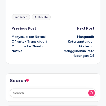
Tags:
academic
ArchiMate
Post
Previous Post
Next Post
Menyesuaikan Notasi
Mengaudit
navigation
C4 untuk Transisi dari
Ketergantungan
Monolitik ke Cloud-
Eksternal
Native
Menggunakan Peta
Hubungan C4
Search