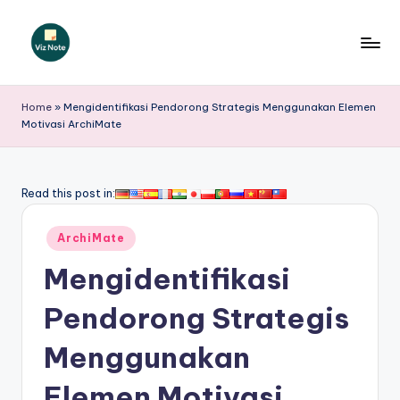
Skip
to
V
content
iz
Home
»
Mengidentifikasi Pendorong Strategis Menggunakan Elemen
Motivasi ArchiMate
N
o
t
Read this post in:
e
Posted
ArchiMate
I
in
Mengidentifikasi
n
d
Pendorong Strategis
o
Menggunakan
n
Elemen Motivasi