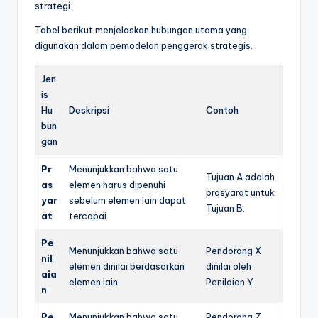
strategi.
Tabel berikut menjelaskan hubungan utama yang
digunakan dalam pemodelan penggerak strategis.
Jen
is
Hu
Deskripsi
Contoh
bun
gan
Pr
Menunjukkan bahwa satu
Tujuan A adalah
as
elemen harus dipenuhi
prasyarat untuk
yar
sebelum elemen lain dapat
Tujuan B.
at
tercapai.
Pe
Menunjukkan bahwa satu
Pendorong X
nil
elemen dinilai berdasarkan
dinilai oleh
aia
elemen lain.
Penilaian Y.
n
Pe
Menunjukkan bahwa satu
Pendorong Z