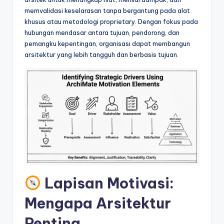
&
memvalidasi keselarasan tanpa bergantung pada alat
S
khusus atau metodologi proprietary. Dengan fokus pada
hubungan mendasar antara tujuan, pendorong, dan
o
pemangku kepentingan, organisasi dapat membangun
f
arsitektur yang lebih tangguh dan berbasis tujuan.
t
w
a
r
e
I
n
Lapisan Motivasi:
d
Mengapa Arsitektur
u
Penting
s