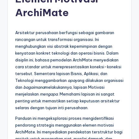
e
si
ArchiMate
a
n
Arsitektur perusahaan berfungsi sebagai gambaran
-
rancangan untuk transformasi organisasi. Ini
menghubungkan visi abstrak kepemimpinan dengan
A
kenyataan konkret teknologi dan operasi bisnis. Dalam
I
disiplin ini, bahasa pemodelan ArchiMate menyediakan
cara standar untuk merepresentasikan koneksi-koneksi
I
tersebut. Sementara lapisan Bisnis, Aplikasi, dan
n
Teknologi menggambarkan
apa
yang dilakukan organisasi
dan
bagaimana
melakukannya, lapisan Motivasi
si
menjelaskan
mengapa
. Memahami lapisan ini sangat
g
penting untuk memastikan setiap keputusan arsitektur
selaras dengan tujuan inti perusahaan.
h
Panduan ini mengeksplorasi proses mengidentifikasi
t
pendorong strategis menggunakan elemen motivasi
s
ArchiMate. Ini menyediakan pendekatan terstruktur bagi
arsitek untuk menangkap niat, menilai dampak, dan