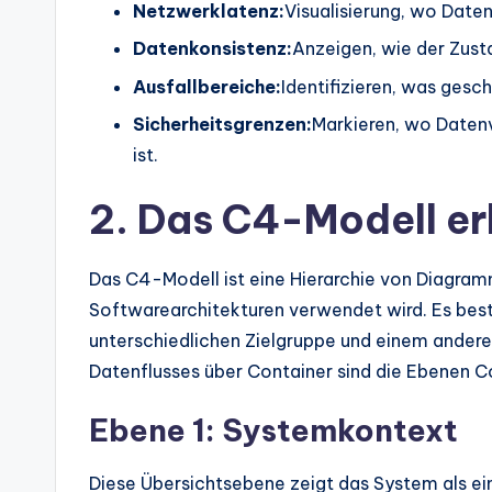
Netzwerklatenz:
Visualisierung, wo Date
s
Datenkonsistenz:
Anzeigen, wie der Zust
Ausfallbereiche:
Identifizieren, was gesc
Sicherheitsgrenzen:
Markieren, wo Datenv
ist.
2. Das C4-Modell er
Das C4-Modell ist eine Hierarchie von Diagram
Softwarearchitekturen verwendet wird. Es beste
unterschiedlichen Zielgruppe und einem anderen
Datenflusses über Container sind die Ebenen 
Ebene 1: Systemkontext
Diese Übersichtsebene zeigt das System als ein