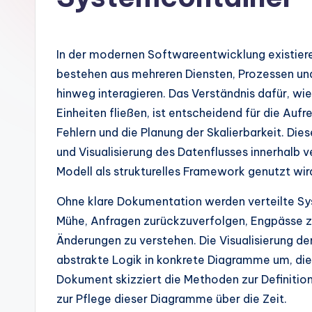
m
a
In der modernen Softwareentwicklung existiere
n
bestehen aus mehreren Diensten, Prozessen un
hinweg interagieren. Das Verständnis dafür, wi
-
Einheiten fließen, ist entscheidend für die Auf
A
Fehlern und die Planung der Skalierbarkeit. Die
und Visualisierung des Datenflusses innerhalb v
I
Modell als strukturelles Framework genutzt wir
In
Ohne klare Dokumentation werden verteilte Sy
si
Mühe, Anfragen zurückzuverfolgen, Engpässe zu
Änderungen zu verstehen. Die Visualisierung d
g
abstrakte Logik in konkrete Diagramme um, die
h
Dokument skizziert die Methoden zur Definitio
zur Pflege dieser Diagramme über die Zeit.
t