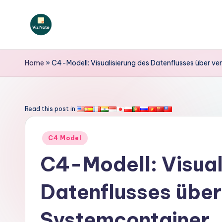
Skip
to
V
content
iz
Home
»
C4-Modell: Visualisierung des Datenflusses über ve
N
o
Read this post in:
t
Posted
C4 Model
e
in
C4-Modell: Visual
G
Datenflusses über 
e
r
Systemcontainer