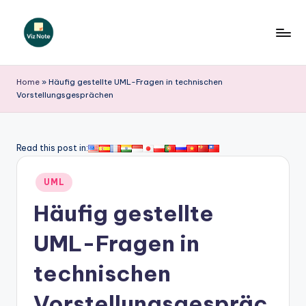
Skip
to
V
content
iz
Home
»
Häufig gestellte UML-Fragen in technischen
Vorstellungsgesprächen
N
o
t
Read this post in:
e
Posted
UML
G
in
Häufig gestellte
e
r
UML-Fragen in
m
technischen
a
Vorstellungsgespräc