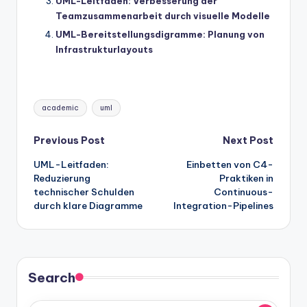
UML-Leitfaden: Verbesserung der
Teamzusammenarbeit durch visuelle Modelle
UML-Bereitstellungsdigramme: Planung von
Infrastrukturlayouts
Tags:
academic
uml
Post
Previous Post
Next Post
UML-Leitfaden:
Einbetten von C4-
navigation
Reduzierung
Praktiken in
technischer Schulden
Continuous-
durch klare Diagramme
Integration-Pipelines
Search