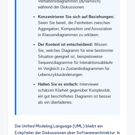
Verhaltensdiagrammen (dynamisch)
w
während der Diskussionen.
a
Konzentrieren Sie sich auf Beziehungen:
r
Seien Sie bereit, die Feinheiten zwischen
Aggregation, Komposition und Assoziation
e
in Klassendiagrammen zu erklären.
In
Der Kontext ist entscheidend:
Wissen
Sie, welches Diagramm für eine bestimmte
d
Situation geeignet ist, beispielsweise
u
Sequenzdiagramme für Interaktionsabläufe
im Vergleich zu Zustandsdiagrammen für
s
Lebenszyklusänderungen.
tr
Halten Sie es einfach:
Interviewer
schätzen Klarheit gegenüber Komplexität;
y
ein gut beschriftetes Diagramm ist besser
U
als ein überladenes.
p
d
Die Unified Modeling Language (UML) bleibt ein
a
Eckpfeiler der Diskussionen über Softwarearchitektur. In