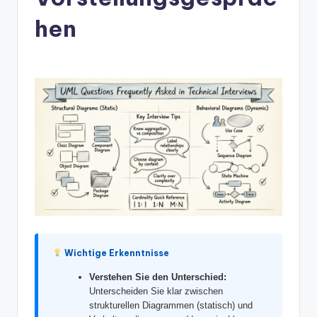
n
-
hen
A
I
In
si
g
h
t
s
&
S
Wichtige Erkenntnisse
o
Verstehen Sie den Unterschied:
Unterscheiden Sie klar zwischen
ft
strukturellen Diagrammen (statisch) und