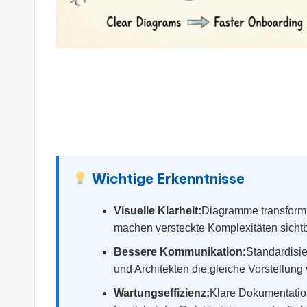
s
&
S
o
ft
w
Wichtige Erkenntnisse
a
Visuelle Klarheit:
Diagramme transformi
r
machen versteckte Komplexitäten sicht
e
Bessere Kommunikation:
Standardisie
und Architekten die gleiche Vorstellun
In
Wartungseffizienz:
Klare Dokumentation 