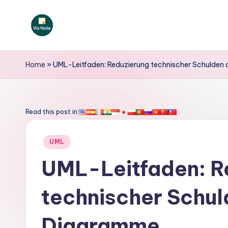
Skip
to
V
content
iz
Home
»
UML-Leitfaden: Reduzierung technischer Schulden 
N
o
Read this post in:
t
Posted
UML
e
in
UML-Leitfaden: R
G
technischer Schul
e
r
Diagramme