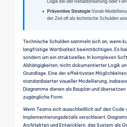
d
Logik bei der Refaktorisierung oder Feh
Präventive Strategie:
Vorab-Modellierun
u
der Zeit oft als technische Schulden a
s
tr
Technische Schulden sammeln sich an, wenn ku
y
langfristige Wartbarkeit beeinträchtigen. Es han
sondern um ein strukturelles. In komplexen S
U
Abhängigkeiten, nicht dokumentierter Logik und
p
Grundlage. Eine der effektivsten Möglichkeiten,
standardisierter visueller Modellierung, insbe
d
Diagramme dienen als Bauplan und übersetzen a
a
zugängliche Form.
t
Wenn Teams sich ausschließlich auf den Code v
Implementierungsdetails verschleiert. Diagram
e
Architekten und Entwicklern, das System als Ga