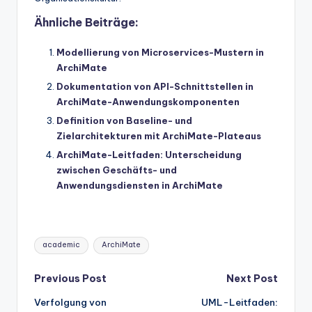
Ähnliche Beiträge:
Modellierung von Microservices-Mustern in
ArchiMate
Dokumentation von API-Schnittstellen in
ArchiMate-Anwendungskomponenten
Definition von Baseline- und
Zielarchitekturen mit ArchiMate-Plateaus
ArchiMate-Leitfaden: Unterscheidung
zwischen Geschäfts- und
Anwendungsdiensten in ArchiMate
Tags:
academic
ArchiMate
Post
Previous Post
Next Post
Verfolgung von
UML-Leitfaden:
navigation