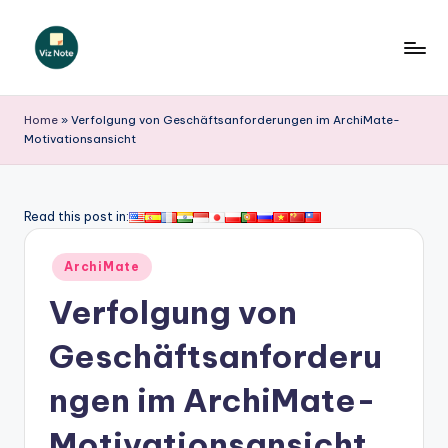
Skip
to
V
content
iz
Home
»
Verfolgung von Geschäftsanforderungen im ArchiMate-
Motivationsansicht
N
o
t
Read this post in:
e
Posted
ArchiMate
G
in
Verfolgung von
e
r
Geschäftsanforderu
m
ngen im ArchiMate-
a
Motivationsansicht