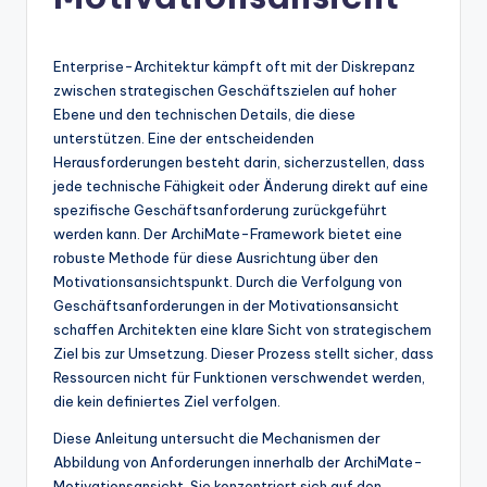
n
-
A
Enterprise-Architektur kämpft oft mit der Diskrepanz
zwischen strategischen Geschäftszielen auf hoher
I
Ebene und den technischen Details, die diese
In
unterstützen. Eine der entscheidenden
Herausforderungen besteht darin, sicherzustellen, dass
si
jede technische Fähigkeit oder Änderung direkt auf eine
g
spezifische Geschäftsanforderung zurückgeführt
werden kann. Der ArchiMate-Framework bietet eine
h
robuste Methode für diese Ausrichtung über den
t
Motivationsansichtspunkt. Durch die Verfolgung von
Geschäftsanforderungen in der Motivationsansicht
s
schaffen Architekten eine klare Sicht von strategischem
&
Ziel bis zur Umsetzung. Dieser Prozess stellt sicher, dass
Ressourcen nicht für Funktionen verschwendet werden,
S
die kein definiertes Ziel verfolgen.
o
Diese Anleitung untersucht die Mechanismen der
ft
Abbildung von Anforderungen innerhalb der ArchiMate-
Motivationsansicht. Sie konzentriert sich auf den