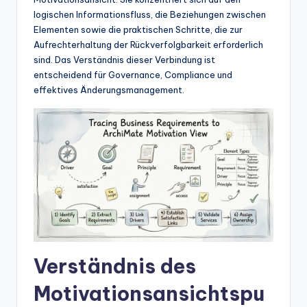
w
logischen Informationsfluss, die Beziehungen zwischen
a
Elementen sowie die praktischen Schritte, die zur
Aufrechterhaltung der Rückverfolgbarkeit erforderlich
r
sind. Das Verständnis dieser Verbindung ist
e
entscheidend für Governance, Compliance und
effektives Änderungsmanagement.
In
d
u
s
tr
y
U
p
Verständnis des
d
Motivationsansichtspu
a