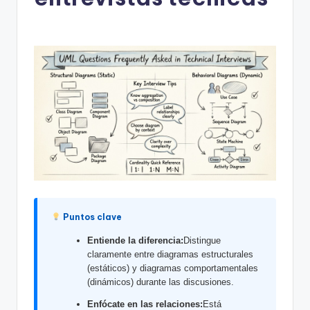
h
-
A
I
I
n
si
g
h
t
Puntos clave
s
Entiende la diferencia:
Distingue
&
claramente entre diagramas estructurales
(estáticos) y diagramas comportamentales
S
(dinámicos) durante las discusiones.
o
Enfócate en las relaciones:
Está