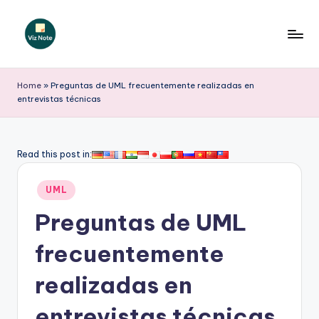
Saltar
al
V
contenido
iz
Home
»
Preguntas de UML frecuentemente realizadas en
entrevistas técnicas
N
o
t
Read this post in:
e
Publicado
UML
S
en
Preguntas de UML
p
a
frecuentemente
ni
realizadas en
s
entrevistas técnicas