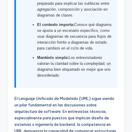
f
preparado para explicar las sutilezas entre
agregación, composición y asociación en
t
diagramas de clases.
w
El contexto importa:
Conoce qué diagrama
se ajusta a un escenario específico, como
a
usar diagramas de secuencia para flujos de
r
interacción frente a diagramas de estado
para cambios en el ciclo de vida.
e
Manténlo simple:
Los entrevistadores
I
valoran la claridad sobre la complejidad; un
diagrama bien etiquetado es mejor que uno
n
desordenado.
d
u
El Lenguaje Unificado de Modelado (UML) sigue siendo
s
un pilar fundamental en las discusiones sobre
t
arquitectura de software. En entrevistas técnicas,
especialmente para puestos que implican diseño de
r
sistemas o ingeniería de backend, la competencia en
y
UML demuestra la capacidad de comunicar estructuras