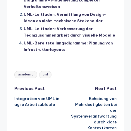
Diagramme – Modellierung komplexer
Verhaltensweisen
UML-Leitfaden: Vermittlung von Design-
Ideen an nicht-technische Stakeholder
UML-Leitfaden: Verbesserung der
Teamzusammenarbeit durch visuelle Modelle
UML-Bereitstellungsdigramme: Planung von
Infrastrukturlayouts
Tags:
academic
uml
Post
Previous Post
Next Post
Integration von UML in
Behebung von
navigation
agile Arbeitsabläufe
Mehrdeutigkeiten bei
der
Systemverantwortung
durch klare
Kontextkarten