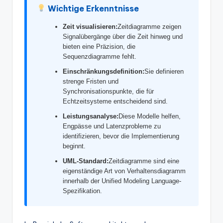
w
Wichtige Erkenntnisse
a
Zeit visualisieren:
Zeitdiagramme zeigen
Signalübergänge über die Zeit hinweg und
r
bieten eine Präzision, die
e
Sequenzdiagramme fehlt.
In
Einschränkungsdefinition:
Sie definieren
strenge Fristen und
d
Synchronisationspunkte, die für
Echtzeitsysteme entscheidend sind.
u
Leistungsanalyse:
Diese Modelle helfen,
s
Engpässe und Latenzprobleme zu
tr
identifizieren, bevor die Implementierung
beginnt.
y
UML-Standard:
Zeitdiagramme sind eine
U
eigenständige Art von Verhaltensdiagramm
innerhalb der Unified Modeling Language-
p
Spezifikation.
d
a