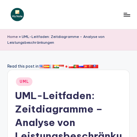
Skip
to
V
content
iz
Home
»
UML-Leitfaden: Zeitdiagramme – Analyse von
Leistungsbeschränkungen
N
o
t
Read this post in:
e
Posted
UML
G
in
UML-Leitfaden:
e
r
Zeitdiagramme –
m
Analyse von
a
Leistungsbeschränku