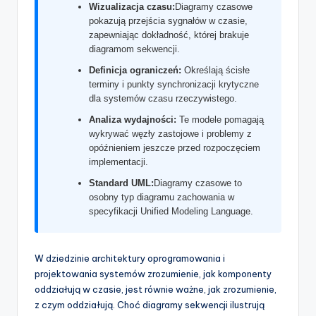
t
Wizualizacja czasu:
Diagramy czasowe
pokazują przejścia sygnałów w czasie,
w
zapewniając dokładność, której brakuje
diagramom sekwencji.
a
Definicja ograniczeń:
Określają ścisłe
r
terminy i punkty synchronizacji krytyczne
dla systemów czasu rzeczywistego.
e
Analiza wydajności:
Te modele pomagają
I
wykrywać węzły zastojowe i problemy z
n
opóźnieniem jeszcze przed rozpoczęciem
implementacji.
d
Standard UML:
Diagramy czasowe to
u
osobny typ diagramu zachowania w
specyfikacji Unified Modeling Language.
s
t
W dziedzinie architektury oprogramowania i
r
projektowania systemów zrozumienie, jak komponenty
y
oddziałują w czasie, jest równie ważne, jak zrozumienie,
z czym oddziałują. Choć diagramy sekwencji ilustrują
U