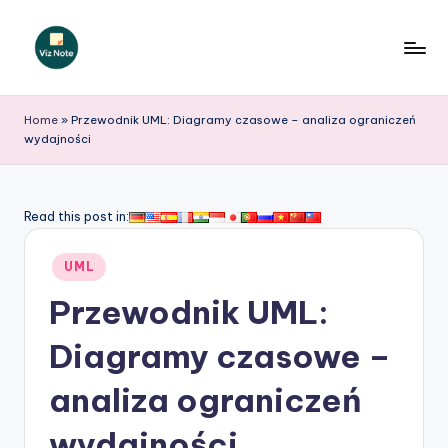
Skip
to
V
content
iz
Home
»
Przewodnik UML: Diagramy czasowe – analiza ograniczeń
wydajności
N
o
t
Read this post in:
e
Posted
UML
P
in
Przewodnik UML:
o
li
Diagramy czasowe –
s
analiza ograniczeń
h
wydajności