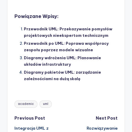
Powiązane Wpisy:
Przewodnik UML: Przekazywanie pomysłów
projektowych nieekspertom technicznym
Przewodnik po UML: Poprawa współpracy
zespołu poprzez modele wizualne
Diagramy wdrożenia UML: Planowanie
układów infrastruktury
Diagramy pakietów UML: zarządzanie
zależnościami na dużą skalę
Tags:
academic
uml
Post
Previous Post
Next Post
Integracja UML z
Rozwiązywanie
navigation