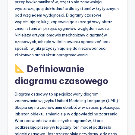
przepływ komunikatów, często nie zapewniają
p
wystarczającej dokładności dla systemów krytycznych
pod względem wydajności. Diagramy czasowe
d
wypełniają tę lukę, zapewniając szczegółowy obraz
a
zmian stanów i przejść sygnałów względem czasu.
Niniejszy artykuł omawia mechanizmy diagramów
t
czasowych, ich rolę w definiowaniu ograniczeń oraz
e
sposób, w jaki przyczyniają się do niezawodności
złożonych architektur oprogramowania.
s
Definiowanie
diagramu czasowego
Diagram czasowy to specjalizowany diagram
zachowania w języku Unified Modeling Language (UML).
Skupia się na zachowaniu obiektów w czasie, pokazując,
jak stan obiektu zmienia się w odpowiedzi na zdarzenia.
W przeciwieństwie do innych diagramów, które
podkreślają przepływ logiczny, ten model podkreśla
relacje czasowe. Jest szczególnie przydatny, gdy czas