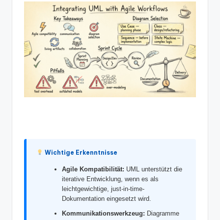
n
-
A
I
In
si
g
h
t
s
Wichtige Erkenntnisse
&
Agile Kompatibilität:
UML unterstützt die
S
iterative Entwicklung, wenn es als
leichtgewichtige, just-in-time-
o
Dokumentation eingesetzt wird.
ft
Kommunikationswerkzeug:
Diagramme