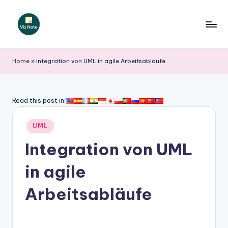
Skip
to
V
content
iz
Home
»
Integration von UML in agile Arbeitsabläufe
N
o
Read this post in:
t
Posted
e
UML
in
G
Integration von UML
e
in agile
r
Arbeitsabläufe
m
a