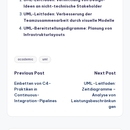
Ideen an nicht-technische Stakeholder
UML-Leitfaden: Verbesserung der
Teamzusammenarbeit durch visuelle Modelle
UML-Bereitstellungsdigramme: Planung von
Infrastrukturlayouts
Tags:
academic
uml
Post
Previous Post
Next Post
Einbetten von C4-
UML-Leitfaden:
navigation
Praktiken in
Zeitdiagramme –
Continuous-
Analyse von
Integration-Pipelines
Leistungsbeschränkun
gen