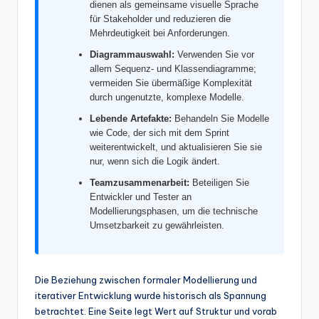
dienen als gemeinsame visuelle Sprache
w
für Stakeholder und reduzieren die
a
Mehrdeutigkeit bei Anforderungen.
r
Diagrammauswahl:
Verwenden Sie vor
allem Sequenz- und Klassendiagramme;
e
vermeiden Sie übermäßige Komplexität
durch ungenutzte, komplexe Modelle.
In
Lebende Artefakte:
Behandeln Sie Modelle
d
wie Code, der sich mit dem Sprint
u
weiterentwickelt, und aktualisieren Sie sie
nur, wenn sich die Logik ändert.
s
Teamzusammenarbeit:
Beteiligen Sie
tr
Entwickler und Tester an
Modellierungsphasen, um die technische
y
Umsetzbarkeit zu gewährleisten.
U
p
Die Beziehung zwischen formaler Modellierung und
d
iterativer Entwicklung wurde historisch als Spannung
betrachtet. Eine Seite legt Wert auf Struktur und vorab
a