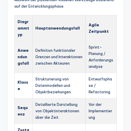
auf der Entwicklungsphase.
Diagr
Agile
ammt
Hauptanwendungsfall
Zeitpunkt
yp
Sprint-
Anwe
Definition funktionaler
Planung /
ndun
Grenzen und Interaktionen
Anforderungs
gsfall
zwischen Akteuren.
analyse
Strukturierung von
Entwurfspha
Klass
Datenmodellen und
se /
e
Objektbeziehungen.
Refactoring
Detaillierte Darstellung
Vor der
Sequ
von Objektinteraktionen
Implementier
enz
über die Zeit.
ung
Zusta