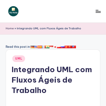
Skip
to
V
content
iz
Home
»
Integrando UML com Fluxos Ágeis de Trabalho
N
o
Read this post in:
t
Posted
e
UML
in
P
Integrando UML com
o
Fluxos Ágeis de
r
Trabalho
t
u