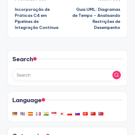
Post
Incorporação de
Guia UML: Diagramas
navigation
Práticas C4 em
de Tempo – Analisando
Pipelines de
Restrições de
Integração Contínua
Desempenho
Search
Language