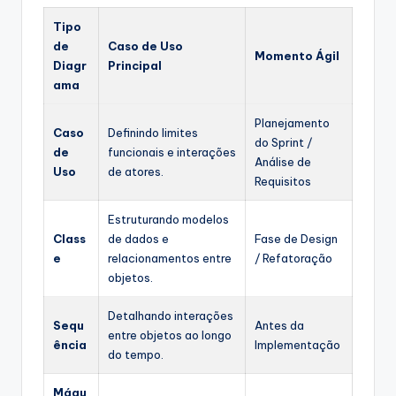
Tipo
de
Caso de Uso
Momento Ágil
Diagr
Principal
ama
Planejamento
Caso
Definindo limites
do Sprint /
de
funcionais e interações
Análise de
Uso
de atores.
Requisitos
Estruturando modelos
Class
de dados e
Fase de Design
e
relacionamentos entre
/ Refatoração
objetos.
Detalhando interações
Sequ
Antes da
entre objetos ao longo
ência
Implementação
do tempo.
Máqu