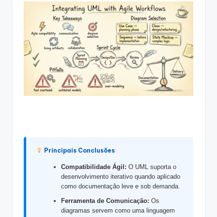
g
u
e
s
e
-
A
I
I
n
Principais Conclusões
si
Compatibilidade Ágil:
O UML suporta o
g
desenvolvimento iterativo quando aplicado
como documentação leve e sob demanda.
h
Ferramenta de Comunicação:
Os
t
diagramas servem como uma linguagem