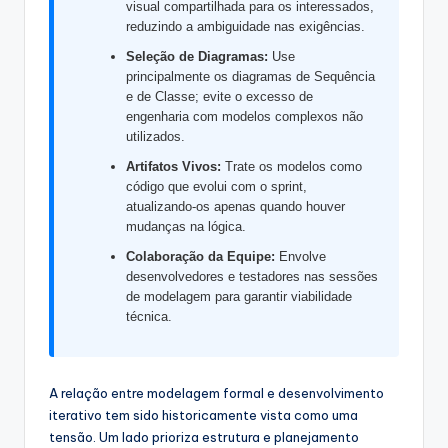
visual compartilhada para os interessados,
s
reduzindo a ambiguidade nas exigências.
&
Seleção de Diagramas:
Use
S
principalmente os diagramas de Sequência
e de Classe; evite o excesso de
o
engenharia com modelos complexos não
utilizados.
f
Artifatos Vivos:
Trate os modelos como
t
código que evolui com o sprint,
w
atualizando-os apenas quando houver
mudanças na lógica.
a
Colaboração da Equipe:
Envolve
r
desenvolvedores e testadores nas sessões
de modelagem para garantir viabilidade
e
técnica.
I
n
A relação entre modelagem formal e desenvolvimento
d
iterativo tem sido historicamente vista como uma
tensão. Um lado prioriza estrutura e planejamento
u