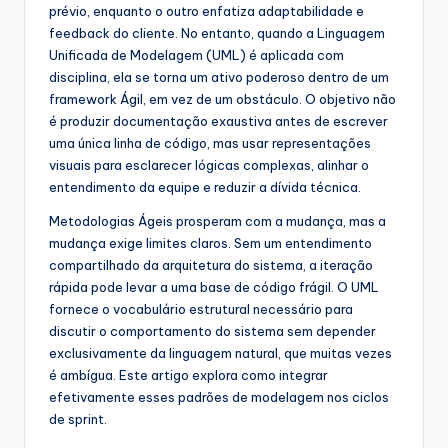
prévio, enquanto o outro enfatiza adaptabilidade e
s
feedback do cliente. No entanto, quando a Linguagem
Unificada de Modelagem (UML) é aplicada com
t
disciplina, ela se torna um ativo poderoso dentro de um
r
framework Ágil, em vez de um obstáculo. O objetivo não
é produzir documentação exaustiva antes de escrever
y
uma única linha de código, mas usar representações
U
visuais para esclarecer lógicas complexas, alinhar o
entendimento da equipe e reduzir a dívida técnica.
p
d
Metodologias Ágeis prosperam com a mudança, mas a
mudança exige limites claros. Sem um entendimento
a
compartilhado da arquitetura do sistema, a iteração
t
rápida pode levar a uma base de código frágil. O UML
fornece o vocabulário estrutural necessário para
e
discutir o comportamento do sistema sem depender
s
exclusivamente da linguagem natural, que muitas vezes
é ambígua. Este artigo explora como integrar
efetivamente esses padrões de modelagem nos ciclos
de sprint.