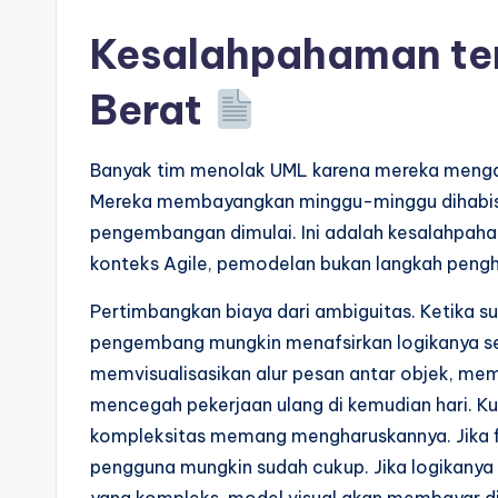
p
Kesalahpahaman te
d
Berat
a
t
Banyak tim menolak UML karena mereka meng
Mereka membayangkan minggu-minggu dihabis
e
pengembangan dimulai. Ini adalah kesalahpah
s
konteks Agile, pemodelan bukan langkah pengh
Pertimbangkan biaya dari ambiguitas. Ketika su
pengembang mungkin menafsirkan logikanya se
memvisualisasikan alur pesan antar objek, memb
mencegah pekerjaan ulang di kemudian hari. K
kompleksitas memang mengharuskannya. Jika fit
pengguna mungkin sudah cukup. Jika logikanya 