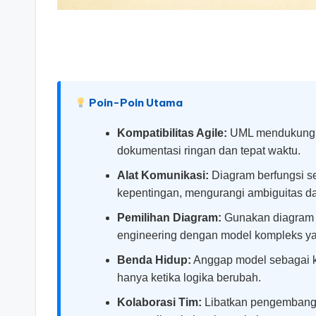
si
g
h
Poin-Poin Utama
t
Kompatibilitas Agile:
UML mendukung pe
s
dokumentasi ringan dan tepat waktu.
&
Alat Komunikasi:
Diagram berfungsi s
kepentingan, mengurangi ambiguitas da
S
Pemilihan Diagram:
Gunakan diagram U
o
engineering dengan model kompleks ya
ft
Benda Hidup:
Anggap model sebagai k
hanya ketika logika berubah.
w
Kolaborasi Tim:
Libatkan pengembang 