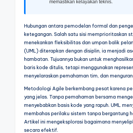
a
memastikan kelayakan teknis.
r
e
Hubungan antara pemodelan formal dan pengem
ketegangan. Salah satu sisi memprioritaskan st
I
menekankan fleksibilitas dan umpan balik pel
n
(UML) diterapkan dengan disiplin, ia menjadi a
hambatan. Tujuannya bukan untuk menghasilka
d
baris kode ditulis, tetapi menggunakan represe
u
menyelaraskan pemahaman tim, dan mengurangi
s
Metodologi Agile berkembang pesat karena p
yang jelas. Tanpa pemahaman bersama mengenai
tr
menyebabkan basis kode yang rapuh. UML menye
y
membahas perilaku sistem tanpa bergantung ha
Artikel ini mengeksplorasi bagaimana menyelipk
U
secara efektif.