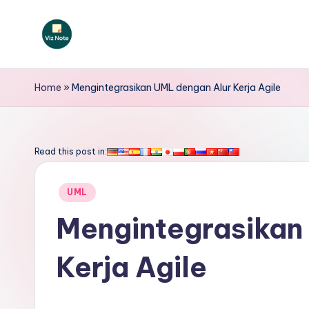
Skip
to
V
content
iz
Home
»
Mengintegrasikan UML dengan Alur Kerja Agile
N
o
Read this post in:
t
Posted
UML
e
in
Mengintegrasikan
I
Kerja Agile
n
d