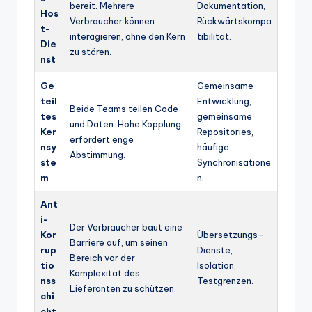
bereit. Mehrere
Dokumentation,
Hos
Verbraucher können
Rückwärtskompa
t-
interagieren, ohne den Kern
tibilität.
Die
zu stören.
nst
Ge
Gemeinsame
teil
Entwicklung,
Beide Teams teilen Code
tes
gemeinsame
und Daten. Hohe Kopplung
Ker
Repositories,
erfordert enge
nsy
häufige
Abstimmung.
ste
Synchronisatione
m
n.
Ant
i-
Der Verbraucher baut eine
Kor
Übersetzungs-
Barriere auf, um seinen
rup
Dienste,
Bereich vor der
tio
Isolation,
Komplexität des
nss
Testgrenzen.
Lieferanten zu schützen.
chi
cht