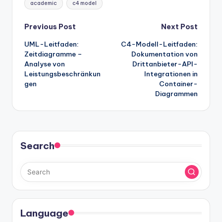
academic
c4 model
Post
Previous Post
Next Post
UML-Leitfaden:
C4-Modell-Leitfaden:
navigation
Zeitdiagramme –
Dokumentation von
Analyse von
Drittanbieter-API-
Leistungsbeschränkun
Integrationen in
gen
Container-
Diagrammen
Search
Language