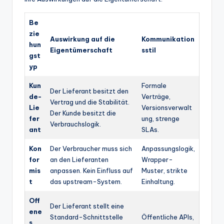
Be
zie
Auswirkung auf die
Kommunikation
hun
Eigentümerschaft
sstil
gst
yp
Kun
Formale
Der Lieferant besitzt den
de-
Verträge,
Vertrag und die Stabilität.
Lie
Versionsverwalt
Der Kunde besitzt die
fer
ung, strenge
Verbrauchslogik.
ant
SLAs.
Kon
Der Verbraucher muss sich
Anpassungslogik,
for
an den Lieferanten
Wrapper-
mis
anpassen. Kein Einfluss auf
Muster, strikte
t
das upstream-System.
Einhaltung.
Off
Der Lieferant stellt eine
ene
Standard-Schnittstelle
Öffentliche APIs,
s