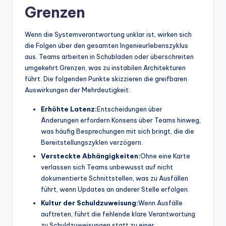
Grenzen
t
e
Wenn die Systemverantwortung unklar ist, wirken sich
s
die Folgen über den gesamten Ingenieurlebenszyklus
aus. Teams arbeiten in Schubladen oder überschreiten
umgekehrt Grenzen, was zu instabilen Architekturen
führt. Die folgenden Punkte skizzieren die greifbaren
Auswirkungen der Mehrdeutigkeit:
Erhöhte Latenz:
Entscheidungen über
Änderungen erfordern Konsens über Teams hinweg,
was häufig Besprechungen mit sich bringt, die die
Bereitstellungszyklen verzögern.
Versteckte Abhängigkeiten:
Ohne eine Karte
verlassen sich Teams unbewusst auf nicht
dokumentierte Schnittstellen, was zu Ausfällen
führt, wenn Updates an anderer Stelle erfolgen.
Kultur der Schuldzuweisung:
Wenn Ausfälle
auftreten, führt die fehlende klare Verantwortung
zu Schuldzuweisungen statt zu einer