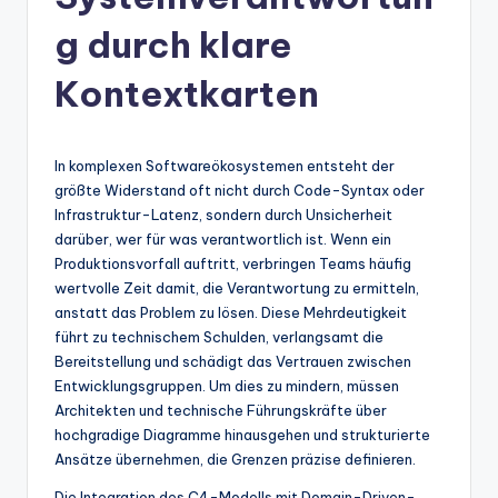
n
-
g durch klare
A
Kontextkarten
I
In
In komplexen Softwareökosystemen entsteht der
si
größte Widerstand oft nicht durch Code-Syntax oder
g
Infrastruktur-Latenz, sondern durch Unsicherheit
darüber, wer für was verantwortlich ist. Wenn ein
h
Produktionsvorfall auftritt, verbringen Teams häufig
t
wertvolle Zeit damit, die Verantwortung zu ermitteln,
anstatt das Problem zu lösen. Diese Mehrdeutigkeit
s
führt zu technischem Schulden, verlangsamt die
&
Bereitstellung und schädigt das Vertrauen zwischen
Entwicklungsgruppen. Um dies zu mindern, müssen
S
Architekten und technische Führungskräfte über
o
hochgradige Diagramme hinausgehen und strukturierte
Ansätze übernehmen, die Grenzen präzise definieren.
ft
Die Integration des C4-Modells mit Domain-Driven-