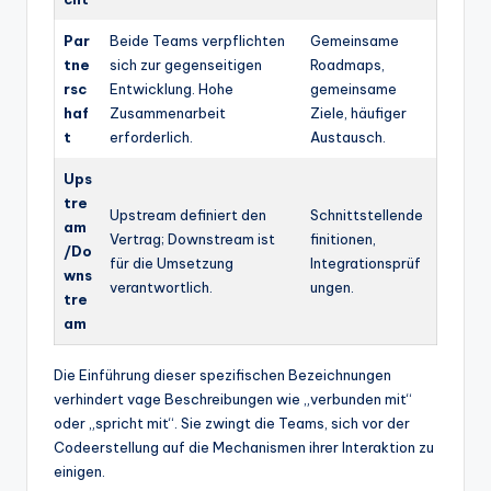
Par
Beide Teams verpflichten
Gemeinsame
tne
sich zur gegenseitigen
Roadmaps,
rsc
Entwicklung. Hohe
gemeinsame
haf
Zusammenarbeit
Ziele, häufiger
t
erforderlich.
Austausch.
Ups
tre
Upstream definiert den
Schnittstellende
am
Vertrag; Downstream ist
finitionen,
/Do
für die Umsetzung
Integrationsprüf
wns
verantwortlich.
ungen.
tre
am
Die Einführung dieser spezifischen Bezeichnungen
verhindert vage Beschreibungen wie „verbunden mit“
oder „spricht mit“. Sie zwingt die Teams, sich vor der
Codeerstellung auf die Mechanismen ihrer Interaktion zu
einigen.