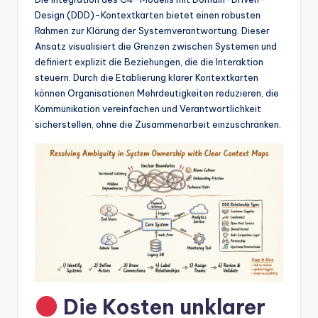
w
Design (DDD)-Kontextkarten bietet einen robusten
a
Rahmen zur Klärung der Systemverantwortung. Dieser
Ansatz visualisiert die Grenzen zwischen Systemen und
r
definiert explizit die Beziehungen, die die Interaktion
e
steuern. Durch die Etablierung klarer Kontextkarten
können Organisationen Mehrdeutigkeiten reduzieren, die
In
Kommunikation vereinfachen und Verantwortlichkeit
d
sicherstellen, ohne die Zusammenarbeit einzuschränken.
u
s
tr
y
U
p
d
Die Kosten unklarer
a