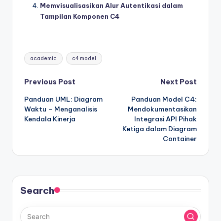
Memvisualisasikan Alur Autentikasi dalam
Tampilan Komponen C4
Tags:
academic
c4 model
Post
Previous Post
Next Post
Panduan UML: Diagram
Panduan Model C4:
navigation
Waktu – Menganalisis
Mendokumentasikan
Kendala Kinerja
Integrasi API Pihak
Ketiga dalam Diagram
Container
Search