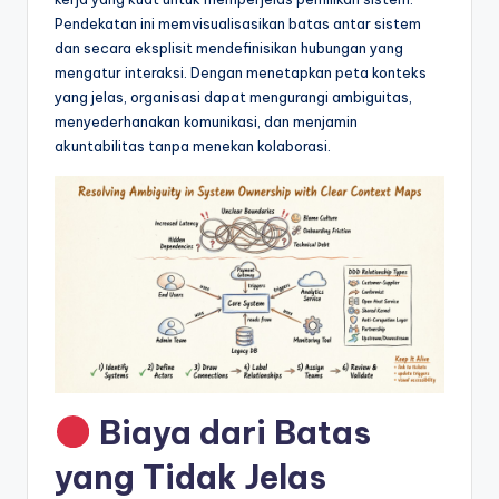
&
Pendekatan ini memvisualisasikan batas antar sistem
S
dan secara eksplisit mendefinisikan hubungan yang
mengatur interaksi. Dengan menetapkan peta konteks
o
yang jelas, organisasi dapat mengurangi ambiguitas,
f
menyederhanakan komunikasi, dan menjamin
akuntabilitas tanpa menekan kolaborasi.
t
w
a
r
e
I
n
d
Biaya dari Batas
u
yang Tidak Jelas
s