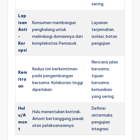
sering.
Lap
isan
Konsumen membangun
Layanan
Anti
penghalang untuk
terjemahan,
-
melindungi domainnya dari
isolasi, batas
Kor
kompleksitas Pemasok.
pengujian.
upsi
Rencana jalan
Kedua tim berkomitmen
bersama,
Kem
pada pengembangan
tujuan
itra
bersama. Kolaborasi tinggi
bersama,
an
diperlukan.
komunikasi
yang sering.
Hul
Definisi
Hulu menentukan kontrak;
u/A
antarmuka,
Amont bertanggung jawab
mon
pengujian
atas pelaksanaannya.
t
integrasi.