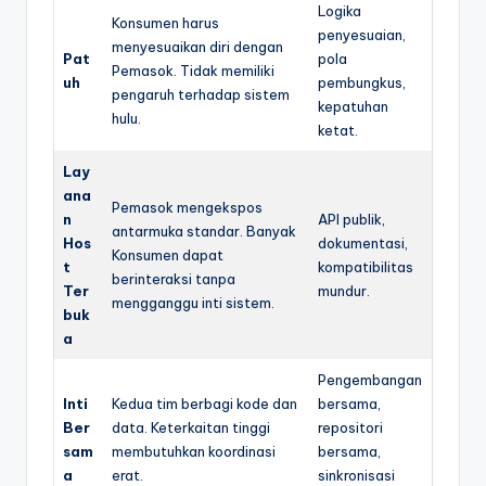
Logika
Konsumen harus
penyesuaian,
menyesuaikan diri dengan
Pat
pola
Pemasok. Tidak memiliki
uh
pembungkus,
pengaruh terhadap sistem
kepatuhan
hulu.
ketat.
Lay
ana
Pemasok mengekspos
n
API publik,
antarmuka standar. Banyak
Hos
dokumentasi,
Konsumen dapat
t
kompatibilitas
berinteraksi tanpa
Ter
mundur.
mengganggu inti sistem.
buk
a
Pengembangan
Inti
Kedua tim berbagi kode dan
bersama,
Ber
data. Keterkaitan tinggi
repositori
sam
membutuhkan koordinasi
bersama,
a
erat.
sinkronisasi