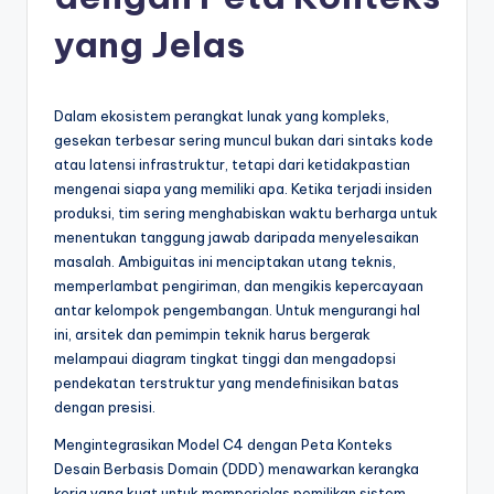
e
si
yang Jelas
a
n
Dalam ekosistem perangkat lunak yang kompleks,
-
gesekan terbesar sering muncul bukan dari sintaks kode
atau latensi infrastruktur, tetapi dari ketidakpastian
A
mengenai siapa yang memiliki apa. Ketika terjadi insiden
I
produksi, tim sering menghabiskan waktu berharga untuk
menentukan tanggung jawab daripada menyelesaikan
I
masalah. Ambiguitas ini menciptakan utang teknis,
n
memperlambat pengiriman, dan mengikis kepercayaan
antar kelompok pengembangan. Untuk mengurangi hal
si
ini, arsitek dan pemimpin teknik harus bergerak
g
melampaui diagram tingkat tinggi dan mengadopsi
pendekatan terstruktur yang mendefinisikan batas
h
dengan presisi.
t
Mengintegrasikan Model C4 dengan Peta Konteks
s
Desain Berbasis Domain (DDD) menawarkan kerangka
kerja yang kuat untuk memperjelas pemilikan sistem.