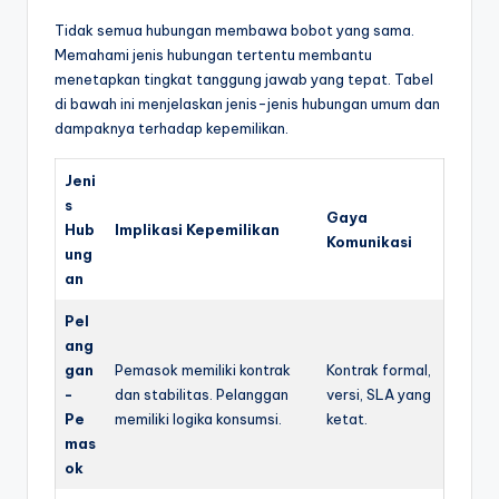
Tidak semua hubungan membawa bobot yang sama.
Memahami jenis hubungan tertentu membantu
menetapkan tingkat tanggung jawab yang tepat. Tabel
di bawah ini menjelaskan jenis-jenis hubungan umum dan
dampaknya terhadap kepemilikan.
Jeni
s
Gaya
Hub
Implikasi Kepemilikan
Komunikasi
ung
an
Pel
ang
gan
Pemasok memiliki kontrak
Kontrak formal,
-
dan stabilitas. Pelanggan
versi, SLA yang
Pe
memiliki logika konsumsi.
ketat.
mas
ok