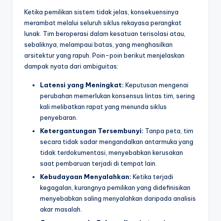
t
Ketika pemilikan sistem tidak jelas, konsekuensinya
merambat melalui seluruh siklus rekayasa perangkat
r
lunak. Tim beroperasi dalam kesatuan terisolasi atau,
y
sebaliknya, melampaui batas, yang menghasilkan
arsitektur yang rapuh. Poin-poin berikut menjelaskan
U
dampak nyata dari ambiguitas:
p
Latensi yang Meningkat:
Keputusan mengenai
d
perubahan memerlukan konsensus lintas tim, sering
kali melibatkan rapat yang menunda siklus
a
penyebaran.
t
Ketergantungan Tersembunyi:
Tanpa peta, tim
e
secara tidak sadar mengandalkan antarmuka yang
tidak terdokumentasi, menyebabkan kerusakan
s
saat pembaruan terjadi di tempat lain.
Kebudayaan Menyalahkan:
Ketika terjadi
kegagalan, kurangnya pemilikan yang didefinisikan
menyebabkan saling menyalahkan daripada analisis
akar masalah.