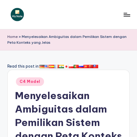
Skip
to
V
content
iz
Home
»
Menyelesaikan Ambiguitas dalam Pemilikan Sistem dengan
Peta Konteks yang Jelas
N
o
t
Read this post in:
e
Posted
C4 Model
I
in
Menyelesaikan
n
d
Ambiguitas dalam
o
Pemilikan Sistem
n
dengan Peta Konteks