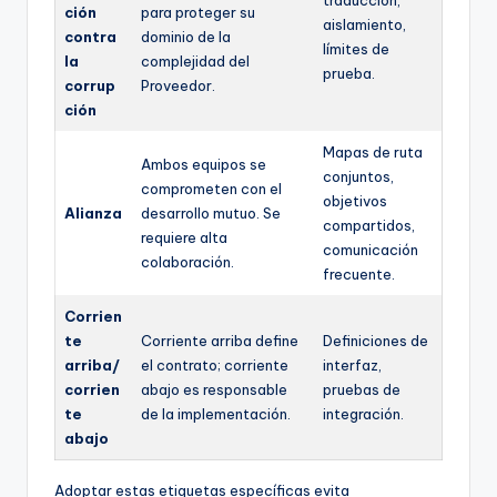
traducción,
ción
para proteger su
aislamiento,
contra
dominio de la
límites de
la
complejidad del
prueba.
corrup
Proveedor.
ción
Mapas de ruta
Ambos equipos se
conjuntos,
comprometen con el
objetivos
Alianza
desarrollo mutuo. Se
compartidos,
requiere alta
comunicación
colaboración.
frecuente.
Corrien
te
Corriente arriba define
Definiciones de
arriba/
el contrato; corriente
interfaz,
corrien
abajo es responsable
pruebas de
te
de la implementación.
integración.
abajo
Adoptar estas etiquetas específicas evita