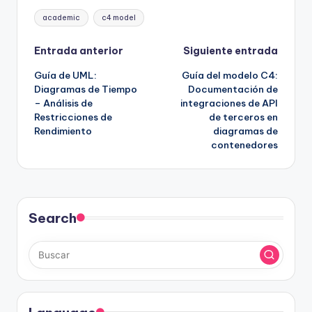
Etiquetas:
academic
c4 model
Navegación
Entrada anterior
Siguiente entrada
Guía de UML:
Guía del modelo C4:
de
Diagramas de Tiempo
Documentación de
– Análisis de
integraciones de API
entradas
Restricciones de
de terceros en
Rendimiento
diagramas de
contenedores
Search