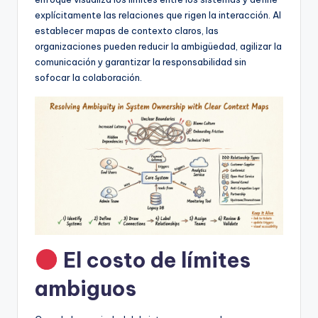
f
explícitamente las relaciones que rigen la interacción. Al
t
establecer mapas de contexto claros, las
organizaciones pueden reducir la ambigüedad, agilizar la
w
comunicación y garantizar la responsabilidad sin
a
sofocar la colaboración.
r
e
I
n
d
u
s
El costo de límites
t
ambiguos
r
y