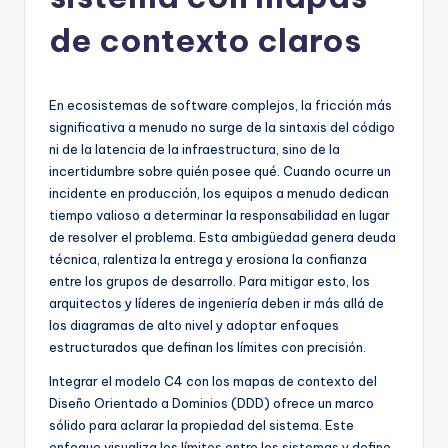
h
-
de contexto claros
A
I
En ecosistemas de software complejos, la fricción más
I
significativa a menudo no surge de la sintaxis del código
ni de la latencia de la infraestructura, sino de la
n
incertidumbre sobre quién posee qué. Cuando ocurre un
si
incidente en producción, los equipos a menudo dedican
tiempo valioso a determinar la responsabilidad en lugar
g
de resolver el problema. Esta ambigüedad genera deuda
h
técnica, ralentiza la entrega y erosiona la confianza
entre los grupos de desarrollo. Para mitigar esto, los
t
arquitectos y líderes de ingeniería deben ir más allá de
s
los diagramas de alto nivel y adoptar enfoques
estructurados que definan los límites con precisión.
&
Integrar el modelo C4 con los mapas de contexto del
S
Diseño Orientado a Dominios (DDD) ofrece un marco
o
sólido para aclarar la propiedad del sistema. Este
enfoque visualiza los límites entre los sistemas y define