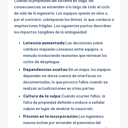
Cuando la propiedad del sistema es vaga, las
U
consecuencias se extienden a lo largo de todo el ciclo
de vida de la ingeniería. Los equipos operan en silos o,
p
por el contrario, sobrepasan los límites, lo que conduce a
d
arquitecturas frágiles. Los siguientes puntos describen
los impactos tangibles de la ambigüedad:
a
Latencia aumentada:
Las decisiones sobre
t
cambios requieren consenso entre equipos, a
e
menudo involucrando reuniones que retrasan los
ciclos de despliegue.
s
Dependencias ocultas:
Sin un mapa, los equipos
dependen sin darse cuenta de interfaces no
documentadas, lo que provoca fallos cuando se
realizan actualizaciones en otras partes.
Cultura de la culpa:
Cuando ocurren fallos, la
falta de propiedad definida conduce a señalar
culpas en lugar de analizar la causa raíz.
Fricción en la incorporación:
Los ingenieros
nuevos luchan por entender el panorama del