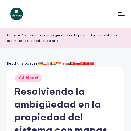
Saltar
al
V
contenido
iz
Home
»
Resolviendo la ambigüedad en la propiedad del sistema
con mapas de contexto claros
N
o
t
Read this post in:
e
Publicado
C4 Model
S
en
Resolviendo la
p
a
ambigüedad en la
ni
propiedad del
s
sistema con mapas