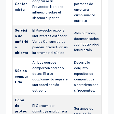
adaptarse al
Confor
patrones de
Proveedor. No tiene
mista
envoltura,
influencia sobre el
cumplimiento
sistema superior.
estricto.
Servici
El Proveedor expone
APIs públicas,
o de
una interfaz estándar.
documentación
anfitrió
Varios Consumidores
, compatibilidad
n
pueden interactuar sin
hacia atrás.
abierto
interrumpir el núcleo.
Ambos equipos
Desarrollo
comparten código y
conjunto,
Núcleo
datos. El alto
repositorios
compar
acoplamiento requiere
compartidos,
tido
una coordinación
sincronizacione
estrecha.
s frecuentes.
Capa
de
El Consumidor
Servicios de
protec
construye una barrera