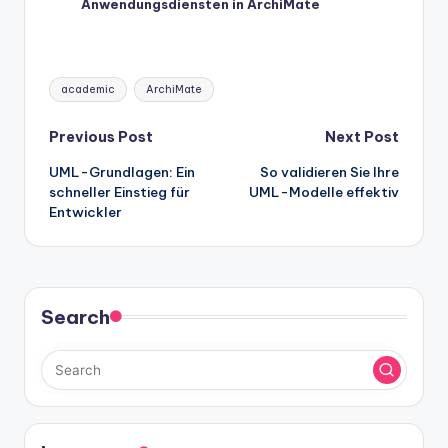
Anwendungsdiensten in ArchiMate
Tags:
academic
ArchiMate
Post
Previous Post
Next Post
UML-Grundlagen: Ein
So validieren Sie Ihre
navigation
schneller Einstieg für
UML-Modelle effektiv
Entwickler
Search