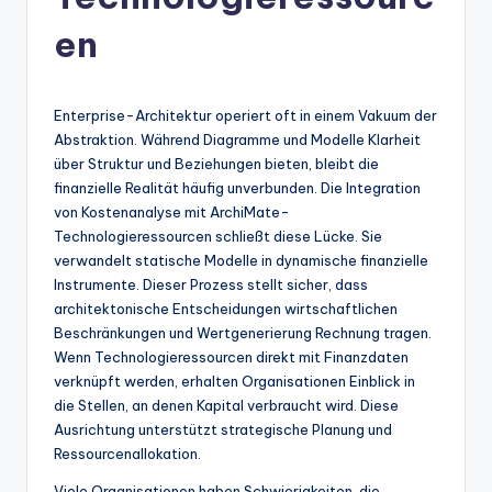
n
-
en
A
I
Enterprise-Architektur operiert oft in einem Vakuum der
In
Abstraktion. Während Diagramme und Modelle Klarheit
über Struktur und Beziehungen bieten, bleibt die
si
finanzielle Realität häufig unverbunden. Die Integration
g
von Kostenanalyse mit ArchiMate-
Technologieressourcen schließt diese Lücke. Sie
h
verwandelt statische Modelle in dynamische finanzielle
t
Instrumente. Dieser Prozess stellt sicher, dass
architektonische Entscheidungen wirtschaftlichen
s
Beschränkungen und Wertgenerierung Rechnung tragen.
&
Wenn Technologieressourcen direkt mit Finanzdaten
verknüpft werden, erhalten Organisationen Einblick in
S
die Stellen, an denen Kapital verbraucht wird. Diese
o
Ausrichtung unterstützt strategische Planung und
Ressourcenallokation.
ft
Viele Organisationen haben Schwierigkeiten, die