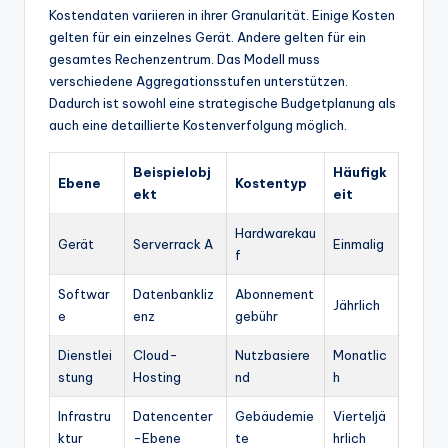
Kostendaten variieren in ihrer Granularität. Einige Kosten
gelten für ein einzelnes Gerät. Andere gelten für ein
gesamtes Rechenzentrum. Das Modell muss
verschiedene Aggregationsstufen unterstützen.
Dadurch ist sowohl eine strategische Budgetplanung als
auch eine detaillierte Kostenverfolgung möglich.
Beispielobj
Häufigk
Ebene
Kostentyp
ekt
eit
Hardwarekau
Gerät
Serverrack A
Einmalig
f
Softwar
Datenbankliz
Abonnement
Jährlich
e
enz
gebühr
Dienstlei
Cloud-
Nutzbasiere
Monatlic
stung
Hosting
nd
h
Infrastru
Datencenter
Gebäudemie
Vierteljä
ktur
-Ebene
te
hrlich