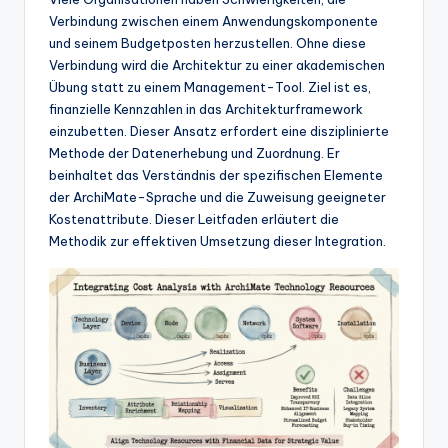
w
Verbindung zwischen einem Anwendungskomponente
a
und seinem Budgetposten herzustellen. Ohne diese
Verbindung wird die Architektur zu einer akademischen
r
Übung statt zu einem Management-Tool. Ziel ist es,
e
finanzielle Kennzahlen in das Architekturframework
einzubetten. Dieser Ansatz erfordert eine disziplinierte
In
Methode der Datenerhebung und Zuordnung. Er
d
beinhaltet das Verständnis der spezifischen Elemente
der ArchiMate-Sprache und die Zuweisung geeigneter
u
Kostenattribute. Dieser Leitfaden erläutert die
s
Methodik zur effektiven Umsetzung dieser Integration.
tr
y
U
p
d
a