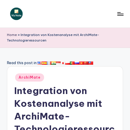
Skip
to
V
content
iz
Home
»
Integration von Kostenanalyse mit ArchiMate-
Technologieressourcen
N
o
t
Read this post in:
e
Posted
ArchiMate
G
in
Integration von
e
r
Kostenanalyse mit
m
ArchiMate-
a
Technologieressourc