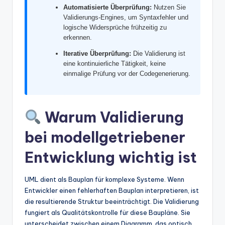
Automatisierte Überprüfung:
Nutzen Sie
t
Validierungs-Engines, um Syntaxfehler und
logische Widersprüche frühzeitig zu
e
erkennen.
s
Iterative Überprüfung:
Die Validierung ist
eine kontinuierliche Tätigkeit, keine
einmalige Prüfung vor der Codegenerierung.
Warum Validierung
bei modellgetriebener
Entwicklung wichtig ist
UML dient als Bauplan für komplexe Systeme. Wenn
Entwickler einen fehlerhaften Bauplan interpretieren, ist
die resultierende Struktur beeinträchtigt. Die Validierung
fungiert als Qualitätskontrolle für diese Baupläne. Sie
unterscheidet zwischen einem Diagramm, das optisch