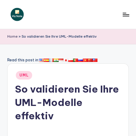
Skip
to
V
content
iz
Home
»
So validieren Sie Ihre UML-Modelle effektiv
N
o
Read this post in:
t
Posted
e
UML
in
G
So validieren Sie Ihre
e
UML-Modelle
r
effektiv
m
a