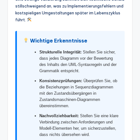
w
stillschweigend an, was zu Implementierungsfehlern und
kostspieligen Umgestaltungen später im Lebenszyklus
a
führt.
r
e
Wichtige Erkenntnisse
In
Strukturelle Integrität:
Stellen Sie sicher,
d
dass jedes Diagramm vor der Bewertung
u
des Inhalts den UML-Syntaxregeln und der
Grammatik entspricht.
s
Konsistenzprüfungen:
Überprüfen Sie, ob
tr
die Beziehungen in Sequenzdiagrammen
mit den Zustandsübergängen in
y
Zustandsmaschinen-Diagrammen
U
übereinstimmen.
Nachvollziehbarkeit:
Stellen Sie eine klare
p
Verbindung zwischen Anforderungen und
d
Modell-Elementen her, um sicherzustellen,
dass nichts übersehen wird.
a