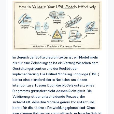
n
-
A
I
In
si
g
Im Bereich der Softwarearchitektur ist ein Modell mehr
h
als nur eine Zeichnung; es ist ein Vertrag zwischen dem
t
Gestaltungsintention und der Realität der
Implementierung. Die Unified Modeling Language (UML)
s
bietet eine standardisierte Notation, um diesen
&
Intention zu erfassen. Doch die bloße Existenz eines
Diagramms garantiert nicht dessen Richtigkeit. Die
S
Validierung ist der entscheidende Prozess, der
o
sicherstellt, dass Ihre Modelle genau, konsistent und
bereit für die nächste Entwicklungsphase sind. Ohne
ft
eine strenge Validierung sammelt sich technische Schuld