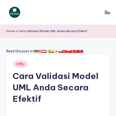
Skip
to
V
content
iz
Home
»
Cara Validasi Model UML Anda Secara Efektif
N
o
Read this post in:
t
Posted
e
UML
in
I
Cara Validasi Model
n
UML Anda Secara
d
Efektif
o
n