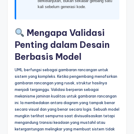
berkelanjutan, bukan sekadar gerbang satu
t
kali sebelum generasi kode.
r
y
Mengapa Validasi
U
Penting dalam Desain
p
Berbasis Model
d
a
UML berfungsi sebagai gambaran rancangan untuk
t
sistem yang kompleks. Ketika pengembang menafsirkan
gambaran rancangan yang rusak, struktur hasilnya
e
menjadi terganggu. Validasi berperan sebagai
s
mekanisme jaminan kualitas untuk gambaran rancangan
ini. Ia membedakan antara diagram yang tampak benar
secara visual dan yang benar secara logis. Sebuah model
mungkin terlihat sempurna saat divisualisasikan tetapi
mengandung transisi keadaan yang mustahil atau
ketergantungan melingkar yang membuat sistem tidak