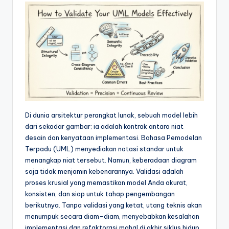
e
si
a
n
-
A
I
Di dunia arsitektur perangkat lunak, sebuah model lebih
I
dari sekadar gambar; ia adalah kontrak antara niat
n
desain dan kenyataan implementasi. Bahasa Pemodelan
Terpadu (UML) menyediakan notasi standar untuk
si
menangkap niat tersebut. Namun, keberadaan diagram
g
saja tidak menjamin kebenarannya. Validasi adalah
proses krusial yang memastikan model Anda akurat,
h
konsisten, dan siap untuk tahap pengembangan
t
berikutnya. Tanpa validasi yang ketat, utang teknis akan
menumpuk secara diam-diam, menyebabkan kesalahan
s
implementasi dan refaktorasi mahal di akhir siklus hidup.