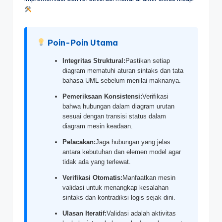
&
S
o
Poin-Poin Utama
f
Integritas Struktural:
Pastikan setiap
t
diagram mematuhi aturan sintaks dan tata
bahasa UML sebelum menilai maknanya.
w
Pemeriksaan Konsistensi:
Verifikasi
a
bahwa hubungan dalam diagram urutan
sesuai dengan transisi status dalam
r
diagram mesin keadaan.
e
Pelacakan:
Jaga hubungan yang jelas
I
antara kebutuhan dan elemen model agar
tidak ada yang terlewat.
n
Verifikasi Otomatis:
Manfaatkan mesin
d
validasi untuk menangkap kesalahan
sintaks dan kontradiksi logis sejak dini.
u
Ulasan Iteratif:
Validasi adalah aktivitas
s