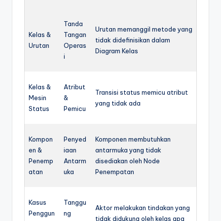
Tanda
Urutan memanggil metode yang
Kelas &
Tangan
tidak didefinisikan dalam
Urutan
Operas
Diagram Kelas
i
Kelas &
Atribut
Transisi status memicu atribut
Mesin
&
yang tidak ada
Status
Pemicu
Kompon
Penyed
Komponen membutuhkan
en &
iaan
antarmuka yang tidak
Penemp
Antarm
disediakan oleh Node
atan
uka
Penempatan
Kasus
Tanggu
Aktor melakukan tindakan yang
Penggun
ng
tidak didukung oleh kelas apa