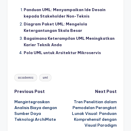
Panduan UML: Menyampaikan Ide Desain
kepada Stakeholder Non-Teknis
Diagram Paket UML: Mengelola
Ketergantungan Skala Besar
Bagaimana Keterampilan UML Meningkatkan
Karier Teknik Anda
Pola UML untuk Arsitektur Mikroservis
Tags:
academic
uml
Post
Previous Post
Next Post
Mengintegrasikan
Tren Penelitian dalam
navigation
Analisis Biaya dengan
Pemodelan Perangkat
Sumber Daya
Lunak Visual: Panduan
Teknologi ArchiMate
Komprehensif dengan
Visual Paradigm