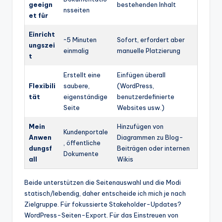
geeign
bestehenden Inhalt
nsseiten
et für
Einricht
~5 Minuten
Sofort, erfordert aber
ungszei
einmalig
manuelle Platzierung
t
Erstellt eine
Einfügen überall
Flexibili
saubere,
(WordPress,
tät
eigenständige
benutzerdefinierte
Seite
Websites usw.)
Mein
Hinzufügen von
Kundenportale
Anwen
Diagrammen zu Blog-
, öffentliche
dungsf
Beiträgen oder internen
Dokumente
all
Wikis
Beide unterstützen die Seitenauswahl und die Modi
statisch/lebendig, daher entscheide ich mich je nach
Zielgruppe. Für fokussierte Stakeholder-Updates?
WordPress-Seiten-Export. Für das Einstreuen von