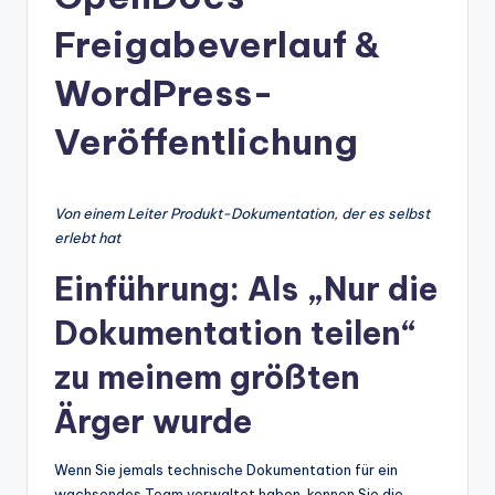
n
-
Freigabeverlauf &
A
WordPress-
I
Veröffentlichung
In
si
g
Von einem Leiter Produkt-Dokumentation, der es selbst
erlebt hat
h
Einführung: Als „Nur die
t
Dokumentation teilen“
s
&
zu meinem größten
S
Ärger wurde
o
ft
Wenn Sie jemals technische Dokumentation für ein
wachsendes Team verwaltet haben, kennen Sie die