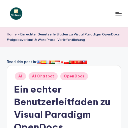
Skip
to
V
content
iz
Home
»
Ein echter Benutzerleitfaden zu Visual Paradigm OpenDocs
Freigabeverlauf & WordPress-Veröffentlichung
N
o
t
Read this post in:
e
Posted
AI
AI Chatbot
OpenDocs
G
in
Ein echter
e
r
Benutzerleitfaden zu
m
Visual Paradigm
a
OpenDocs