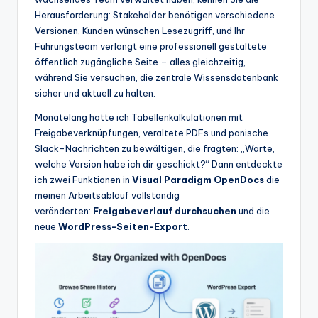
w
Herausforderung: Stakeholder benötigen verschiedene
a
Versionen, Kunden wünschen Lesezugriff, und Ihr
Führungsteam verlangt eine professionell gestaltete
r
öffentlich zugängliche Seite – alles gleichzeitig,
e
während Sie versuchen, die zentrale Wissensdatenbank
sicher und aktuell zu halten.
In
Monatelang hatte ich Tabellenkalkulationen mit
d
Freigabeverknüpfungen, veraltete PDFs und panische
u
Slack-Nachrichten zu bewältigen, die fragten: „Warte,
welche Version habe ich dir geschickt?“ Dann entdeckte
s
ich zwei Funktionen in
Visual Paradigm OpenDocs
die
tr
meinen Arbeitsablauf vollständig
veränderten:
Freigabeverlauf durchsuchen
und die
y
neue
WordPress-Seiten-Export
.
U
p
d
a