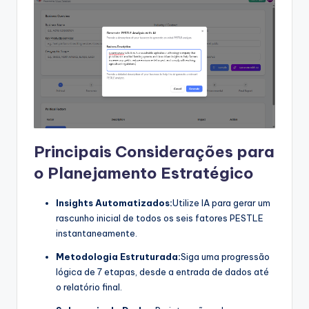
s
t
r
y
U
p
Principais Considerações para
d
o Planejamento Estratégico
a
t
Insights Automatizados:
Utilize IA para gerar um
rascunho inicial de todos os seis fatores PESTLE
e
instantaneamente.
s
Metodologia Estruturada:
Siga uma progressão
lógica de 7 etapas, desde a entrada de dados até
o relatório final.