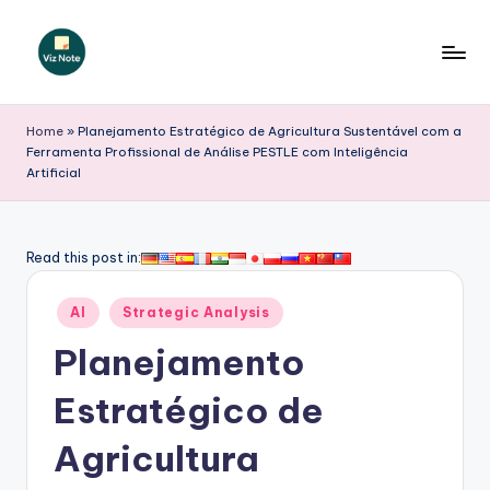
Skip
to
V
content
iz
Home
»
Planejamento Estratégico de Agricultura Sustentável com a
Ferramenta Profissional de Análise PESTLE com Inteligência
N
Artificial
o
t
Read this post in:
e
P
Posted
AI
Strategic Analysis
in
o
Planejamento
r
Estratégico de
t
Agricultura
u