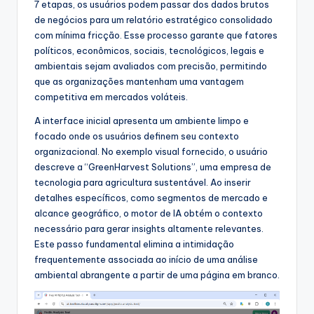
7 etapas, os usuários podem passar dos dados brutos
s
de negócios para um relatório estratégico consolidado
&
com mínima fricção. Esse processo garante que fatores
políticos, econômicos, sociais, tecnológicos, legais e
S
ambientais sejam avaliados com precisão, permitindo
o
que as organizações mantenham uma vantagem
competitiva em mercados voláteis.
f
A interface inicial apresenta um ambiente limpo e
t
focado onde os usuários definem seu contexto
w
organizacional. No exemplo visual fornecido, o usuário
descreve a “GreenHarvest Solutions”, uma empresa de
a
tecnologia para agricultura sustentável. Ao inserir
r
detalhes específicos, como segmentos de mercado e
alcance geográfico, o motor de IA obtém o contexto
e
necessário para gerar insights altamente relevantes.
I
Este passo fundamental elimina a intimidação
frequentemente associada ao início de uma análise
n
ambiental abrangente a partir de uma página em branco.
d
u