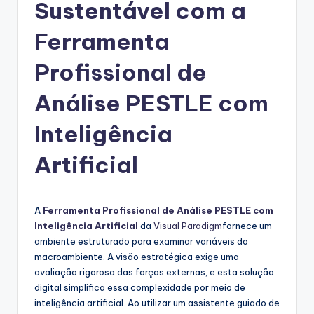
g
Sustentável com a
u
Ferramenta
e
Profissional de
s
e
Análise PESTLE com
-
Inteligência
A
Artificial
I
I
n
A
Ferramenta Profissional de Análise PESTLE com
Inteligência Artificial
da
Visual Paradigm
fornece um
si
ambiente estruturado para examinar variáveis do
g
macroambiente. A visão estratégica exige uma
avaliação rigorosa das forças externas, e esta solução
h
digital simplifica essa complexidade por meio de
t
inteligência artificial. Ao utilizar um assistente guiado de