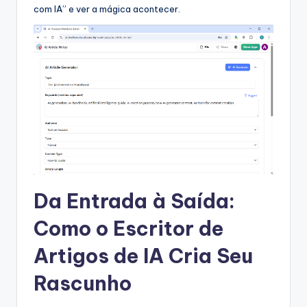
com IA” e ver a mágica acontecer.
s
t
r
y
U
p
d
a
Da Entrada à Saída:
t
e
Como o Escritor de
s
Artigos de IA Cria Seu
Rascunho