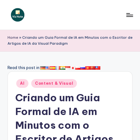
Skip
to
V
content
iz
Home
»
Criando um Guia Formal de IA em Minutos com o Escritor de
Artigos de IA da Visual Paradigm
N
o
t
Read this post in:
e
Posted
AI
Content & Visual
P
in
Criando um Guia
o
r
Formal de IA em
t
Minutos com o
u
Escritor de Artigos