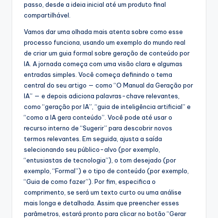
s
passo, desde a ideia inicial até um produto final
compartilhável.
&
Vamos dar uma olhada mais atenta sobre como esse
S
processo funciona, usando um exemplo do mundo real
o
de criar um guia formal sobre geração de conteúdo por
IA. A jornada começa com uma visão clara e algumas
f
entradas simples. Você começa definindo o tema
t
central do seu artigo — como “O Manual da Geração por
IA” — e depois adiciona palavras-chave relevantes,
w
como “geração por IA”, “guia de inteligência artificial” e
a
“como a IA gera conteúdo”. Você pode até usar o
recurso interno de “Sugerir” para descobrir novos
r
termos relevantes. Em seguida, ajusta a saída
e
selecionando seu público-alvo (por exemplo,
“entusiastas de tecnologia”), o tom desejado (por
I
exemplo, “Formal”) e o tipo de conteúdo (por exemplo,
n
“Guia de como fazer”). Por fim, especifica o
comprimento, se será um texto curto ou uma análise
d
mais longa e detalhada. Assim que preencher esses
u
parâmetros, estará pronto para clicar no botão “Gerar