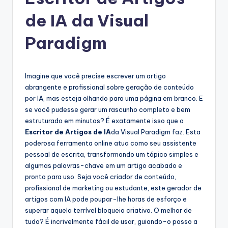
g
u
de IA da Visual
e
Paradigm
s
e
Imagine que você precise escrever um artigo
-
abrangente e profissional sobre geração de conteúdo
A
por IA, mas esteja olhando para uma página em branco. E
se você pudesse gerar um rascunho completo e bem
I
estruturado em minutos? É exatamente isso que o
I
Escritor de Artigos de IA
da Visual Paradigm faz. Esta
poderosa ferramenta online atua como seu assistente
n
pessoal de escrita, transformando um tópico simples e
si
algumas palavras-chave em um artigo acabado e
pronto para uso. Seja você criador de conteúdo,
g
profissional de marketing ou estudante, este gerador de
h
artigos com IA pode poupar-lhe horas de esforço e
superar aquela terrível bloqueio criativo. O melhor de
t
tudo? É incrivelmente fácil de usar, guiando-o passo a