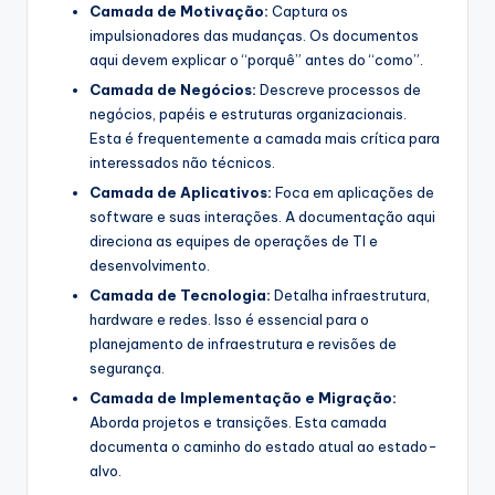
Camada de Motivação:
Captura os
s
impulsionadores das mudanças. Os documentos
aqui devem explicar o “porquê” antes do “como”.
t
Camada de Negócios:
Descreve processos de
r
negócios, papéis e estruturas organizacionais.
y
Esta é frequentemente a camada mais crítica para
interessados não técnicos.
U
Camada de Aplicativos:
Foca em aplicações de
p
software e suas interações. A documentação aqui
direciona as equipes de operações de TI e
d
desenvolvimento.
a
Camada de Tecnologia:
Detalha infraestrutura,
t
hardware e redes. Isso é essencial para o
planejamento de infraestrutura e revisões de
e
segurança.
s
Camada de Implementação e Migração:
Aborda projetos e transições. Esta camada
documenta o caminho do estado atual ao estado-
alvo.