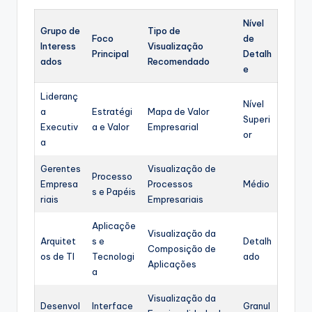
Nível
Grupo de
Tipo de
Foco
de
Interess
Visualização
Principal
Detalh
ados
Recomendado
e
Lideranç
Nível
a
Estratégi
Mapa de Valor
Superi
Executiv
a e Valor
Empresarial
or
a
Gerentes
Visualização de
Processo
Empresa
Processos
Médio
s e Papéis
riais
Empresariais
Aplicaçõe
Visualização da
Arquitet
s e
Detalh
Composição de
os de TI
Tecnologi
ado
Aplicações
a
Visualização da
Desenvol
Interface
Granul