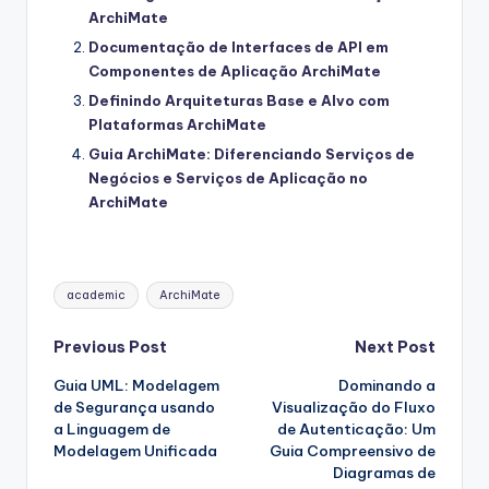
ArchiMate
Documentação de Interfaces de API em
Componentes de Aplicação ArchiMate
Definindo Arquiteturas Base e Alvo com
Plataformas ArchiMate
Guia ArchiMate: Diferenciando Serviços de
Negócios e Serviços de Aplicação no
ArchiMate
Tags:
academic
ArchiMate
Post
Previous Post
Next Post
Guia UML: Modelagem
Dominando a
navigation
de Segurança usando
Visualização do Fluxo
a Linguagem de
de Autenticação: Um
Modelagem Unificada
Guia Compreensivo de
Diagramas de