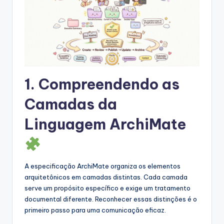
s
&
S
o
f
1. Compreendendo as
t
Camadas da
w
Linguagem ArchiMate
a
r
e
A especificação ArchiMate organiza os elementos
I
arquitetônicos em camadas distintas. Cada camada
n
serve um propósito específico e exige um tratamento
documental diferente. Reconhecer essas distinções é o
d
primeiro passo para uma comunicação eficaz.
u