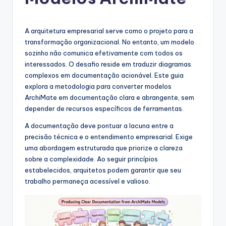
g
u
e
A arquitetura empresarial serve como o projeto para a
transformação organizacional. No entanto, um modelo
s
sozinho não comunica efetivamente com todos os
e
interessados. O desafio reside em traduzir diagramas
complexos em documentação acionável. Este guia
-
explora a metodologia para converter modelos
A
ArchiMate em documentação clara e abrangente, sem
depender de recursos específicos de ferramentas.
I
A documentação deve pontuar a lacuna entre a
I
precisão técnica e o entendimento empresarial. Exige
n
uma abordagem estruturada que priorize a clareza
sobre a complexidade. Ao seguir princípios
si
estabelecidos, arquitetos podem garantir que seu
g
trabalho permaneça acessível e valioso.
h
t