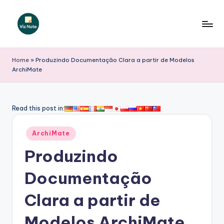
Skip
to
V
content
iz
Home
»
Produzindo Documentação Clara a partir de Modelos
ArchiMate
N
o
t
Read this post in:
e
Posted
ArchiMate
P
in
Produzindo
o
r
Documentação
t
Clara a partir de
u
Modelos ArchiMate