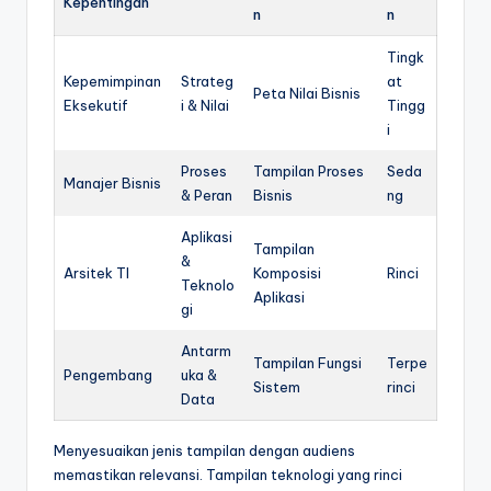
Kepentingan
n
n
Tingk
Kepemimpinan
Strateg
at
Peta Nilai Bisnis
Eksekutif
i & Nilai
Tingg
i
Proses
Tampilan Proses
Seda
Manajer Bisnis
& Peran
Bisnis
ng
Aplikasi
Tampilan
&
Arsitek TI
Komposisi
Rinci
Teknolo
Aplikasi
gi
Antarm
Tampilan Fungsi
Terpe
Pengembang
uka &
Sistem
rinci
Data
Menyesuaikan jenis tampilan dengan audiens
memastikan relevansi. Tampilan teknologi yang rinci