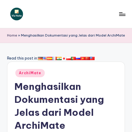
Skip
to
V
content
iz
Home
»
Menghasilkan Dokumentasi yang Jelas dari Model ArchiMate
N
o
Read this post in:
t
Posted
e
ArchiMate
in
I
Menghasilkan
n
Dokumentasi yang
d
Jelas dari Model
o
n
ArchiMate