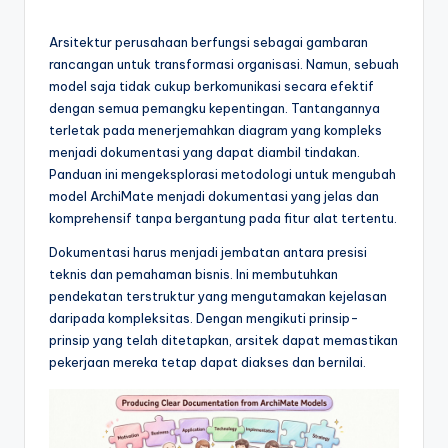
e
si
Arsitektur perusahaan berfungsi sebagai gambaran
a
rancangan untuk transformasi organisasi. Namun, sebuah
model saja tidak cukup berkomunikasi secara efektif
n
dengan semua pemangku kepentingan. Tantangannya
-
terletak pada menerjemahkan diagram yang kompleks
menjadi dokumentasi yang dapat diambil tindakan.
A
Panduan ini mengeksplorasi metodologi untuk mengubah
I
model ArchiMate menjadi dokumentasi yang jelas dan
komprehensif tanpa bergantung pada fitur alat tertentu.
I
Dokumentasi harus menjadi jembatan antara presisi
n
teknis dan pemahaman bisnis. Ini membutuhkan
si
pendekatan terstruktur yang mengutamakan kejelasan
daripada kompleksitas. Dengan mengikuti prinsip-
g
prinsip yang telah ditetapkan, arsitek dapat memastikan
h
pekerjaan mereka tetap dapat diakses dan bernilai.
t
s