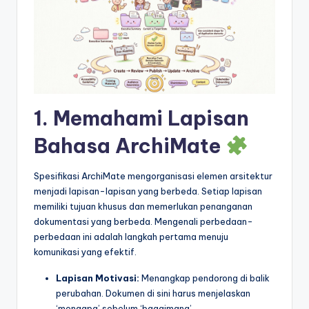
&
S
o
f
t
1. Memahami Lapisan
w
Bahasa ArchiMate
a
r
Spesifikasi ArchiMate mengorganisasi elemen arsitektur
e
menjadi lapisan-lapisan yang berbeda. Setiap lapisan
memiliki tujuan khusus dan memerlukan penanganan
I
dokumentasi yang berbeda. Mengenali perbedaan-
n
perbedaan ini adalah langkah pertama menuju
komunikasi yang efektif.
d
Lapisan Motivasi:
Menangkap pendorong di balik
u
perubahan. Dokumen di sini harus menjelaskan
s
‘mengapa’ sebelum ‘bagaimana’.