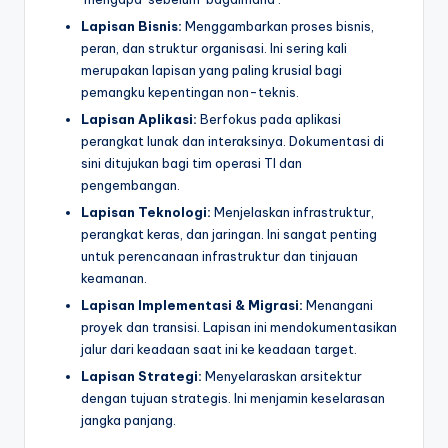
t
Lapisan Bisnis:
Menggambarkan proses bisnis,
peran, dan struktur organisasi. Ini sering kali
r
merupakan lapisan yang paling krusial bagi
y
pemangku kepentingan non-teknis.
Lapisan Aplikasi:
Berfokus pada aplikasi
U
perangkat lunak dan interaksinya. Dokumentasi di
p
sini ditujukan bagi tim operasi TI dan
pengembangan.
d
Lapisan Teknologi:
Menjelaskan infrastruktur,
a
perangkat keras, dan jaringan. Ini sangat penting
t
untuk perencanaan infrastruktur dan tinjauan
keamanan.
e
Lapisan Implementasi & Migrasi:
Menangani
s
proyek dan transisi. Lapisan ini mendokumentasikan
jalur dari keadaan saat ini ke keadaan target.
Lapisan Strategi:
Menyelaraskan arsitektur
dengan tujuan strategis. Ini menjamin keselarasan
jangka panjang.