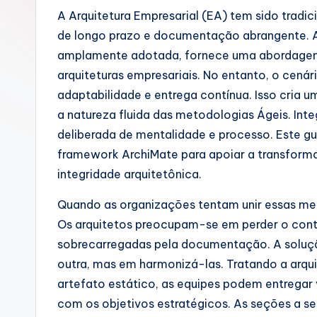
u
A Arquitetura Empresarial (EA) tem sido tradi
de longo prazo e documentação abrangente. 
g
amplamente adotada, fornece uma abordagem es
u
arquiteturas empresariais. No entanto, o cená
adaptabilidade e entrega contínua. Isso cria u
e
a natureza fluida das metodologias Ágeis. In
s
deliberada de mentalidade e processo. Este gu
framework ArchiMate para apoiar a transforma
e
integridade arquitetônica.
-
Quando as organizações tentam unir essas met
A
Os arquitetos preocupam-se em perder o cont
sobrecarregadas pela documentação. A soluç
I
outra, mas em harmonizá-las. Tratando a arqu
I
artefato estático, as equipes podem entregar
com os objetivos estratégicos. As seções a seg
n