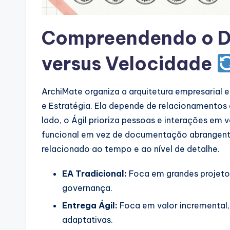
a
r
Compreendendo o De
e
versus Velocidade
I
n
ArchiMate organiza a arquitetura empresaria
e Estratégia. Ela depende de relacionamentos e
d
lado, o Ágil prioriza pessoas e interações em 
u
funcional em vez de documentação abrangente
relacionado ao tempo e ao nível de detalhe.
s
tr
EA Tradicional:
Foca em grandes projetos
governança.
y
Entrega Ágil:
Foca em valor incremental
U
adaptativas.