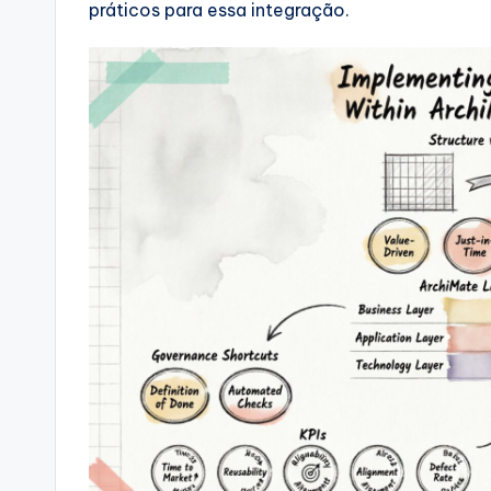
práticos para essa integração.
si
g
h
t
s
&
S
o
ft
w