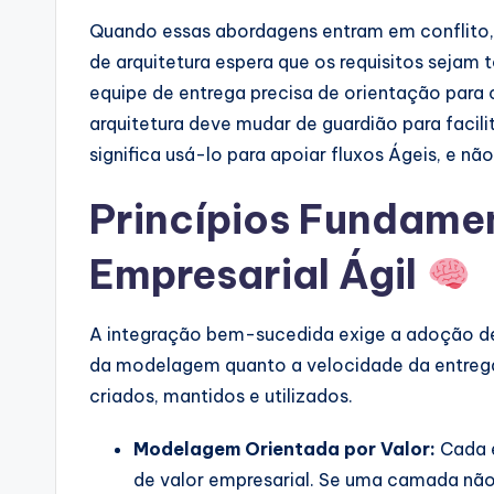
p
Quando essas abordagens entram em conflito, 
d
de arquitetura espera que os requisitos sejam
equipe de entrega precisa de orientação para c
a
arquitetura deve mudar de guardião para facili
t
significa usá-lo para apoiar fluxos Ágeis, e não
e
Princípios Fundamen
s
Empresarial Ágil
A integração bem-sucedida exige a adoção de 
da modelagem quanto a velocidade da entrega
criados, mantidos e utilizados.
Modelagem Orientada por Valor:
Cada e
de valor empresarial. Se uma camada não 