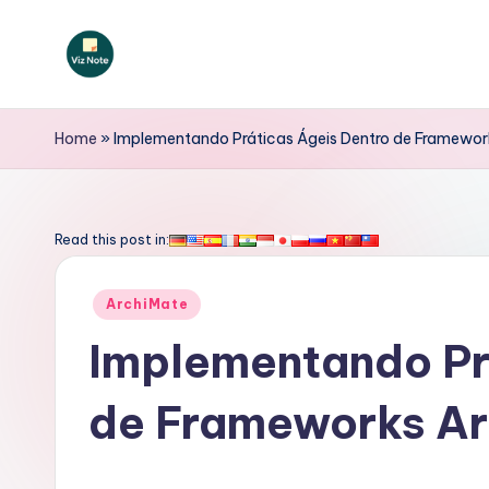
Skip
to
V
content
iz
Home
»
Implementando Práticas Ágeis Dentro de Framewor
N
o
Read this post in:
t
Posted
ArchiMate
e
in
Implementando Pr
P
de Frameworks A
o
rt