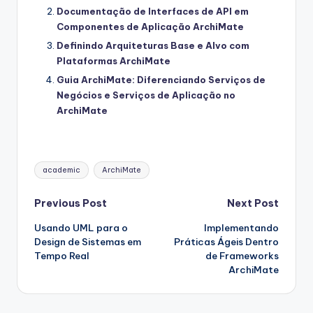
Documentação de Interfaces de API em
Componentes de Aplicação ArchiMate
Definindo Arquiteturas Base e Alvo com
Plataformas ArchiMate
Guia ArchiMate: Diferenciando Serviços de
Negócios e Serviços de Aplicação no
ArchiMate
Tags:
academic
ArchiMate
Post
Previous Post
Next Post
Usando UML para o
Implementando
navigation
Design de Sistemas em
Práticas Ágeis Dentro
Tempo Real
de Frameworks
ArchiMate