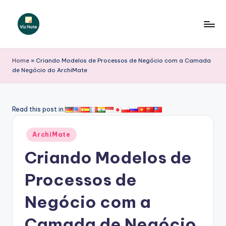
Skip
to
V
content
iz
Home
»
Criando Modelos de Processos de Negócio com a Camada
de Negócio do ArchiMate
N
o
t
Read this post in:
e
Posted
ArchiMate
P
in
Criando Modelos de
o
r
Processos de
t
Negócio com a
u
Camada de Negócio