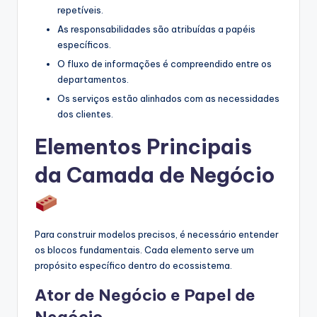
repetíveis.
s
As responsabilidades são atribuídas a papéis
t
específicos.
r
O fluxo de informações é compreendido entre os
departamentos.
y
Os serviços estão alinhados com as necessidades
U
dos clientes.
p
Elementos Principais
d
da Camada de Negócio
a
t
e
Para construir modelos precisos, é necessário entender
s
os blocos fundamentais. Cada elemento serve um
propósito específico dentro do ecossistema.
Ator de Negócio e Papel de