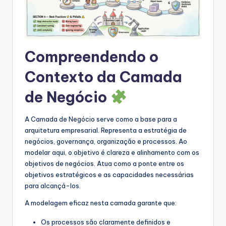
s
&
S
Compreendendo o
o
f
Contexto da Camada
t
de Negócio
w
A Camada de Negócio serve como a base para a
a
arquitetura empresarial. Representa a estratégia de
r
negócios, governança, organização e processos. Ao
modelar aqui, o objetivo é clareza e alinhamento com os
e
objetivos de negócios. Atua como a ponte entre os
I
objetivos estratégicos e as capacidades necessárias
para alcançá-los.
n
A modelagem eficaz nesta camada garante que:
d
u
Os processos são claramente definidos e