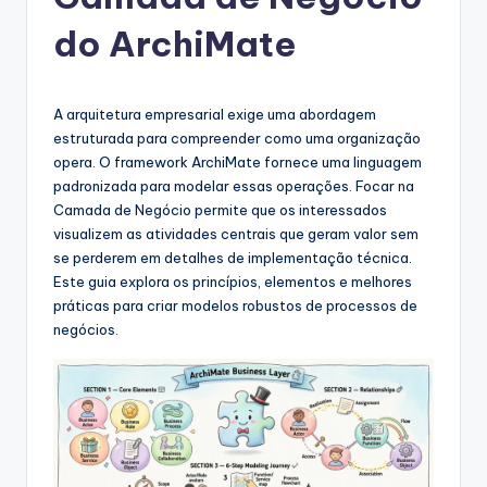
g
u
do ArchiMate
e
s
A arquitetura empresarial exige uma abordagem
e
estruturada para compreender como uma organização
opera. O framework ArchiMate fornece uma linguagem
-
padronizada para modelar essas operações. Focar na
A
Camada de Negócio permite que os interessados
visualizem as atividades centrais que geram valor sem
I
se perderem em detalhes de implementação técnica.
I
Este guia explora os princípios, elementos e melhores
práticas para criar modelos robustos de processos de
n
negócios.
si
g
h
t