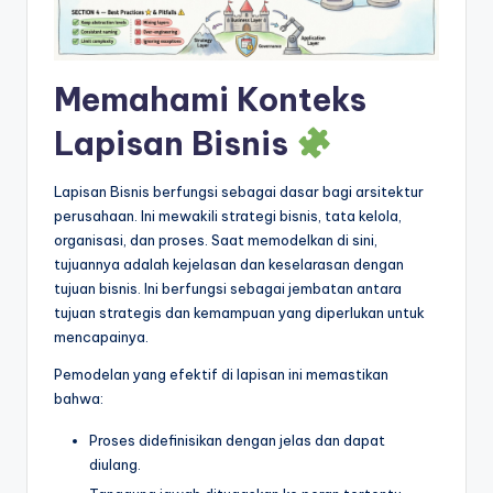
&
S
o
Memahami Konteks
f
Lapisan Bisnis
t
w
Lapisan Bisnis berfungsi sebagai dasar bagi arsitektur
perusahaan. Ini mewakili strategi bisnis, tata kelola,
a
organisasi, dan proses. Saat memodelkan di sini,
r
tujuannya adalah kejelasan dan keselarasan dengan
tujuan bisnis. Ini berfungsi sebagai jembatan antara
e
tujuan strategis dan kemampuan yang diperlukan untuk
I
mencapainya.
n
Pemodelan yang efektif di lapisan ini memastikan
bahwa:
d
Proses didefinisikan dengan jelas dan dapat
u
diulang.
s