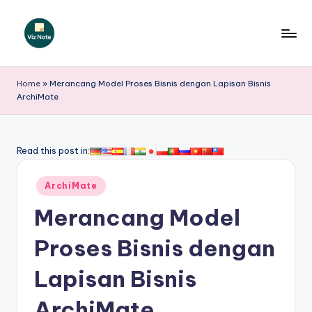
Skip
to
V
content
iz
Home
»
Merancang Model Proses Bisnis dengan Lapisan Bisnis
ArchiMate
N
o
t
Read this post in:
e
Posted
ArchiMate
I
in
Merancang Model
n
d
Proses Bisnis dengan
o
Lapisan Bisnis
n
ArchiMate