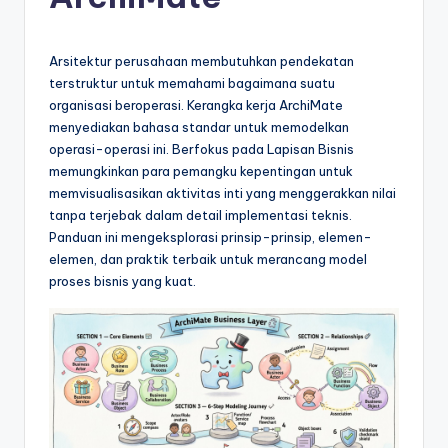
e
si
a
Arsitektur perusahaan membutuhkan pendekatan
terstruktur untuk memahami bagaimana suatu
n
organisasi beroperasi. Kerangka kerja ArchiMate
-
menyediakan bahasa standar untuk memodelkan
operasi-operasi ini. Berfokus pada Lapisan Bisnis
A
memungkinkan para pemangku kepentingan untuk
I
memvisualisasikan aktivitas inti yang menggerakkan nilai
tanpa terjebak dalam detail implementasi teknis.
I
Panduan ini mengeksplorasi prinsip-prinsip, elemen-
n
elemen, dan praktik terbaik untuk merancang model
proses bisnis yang kuat.
si
g
h
t
s