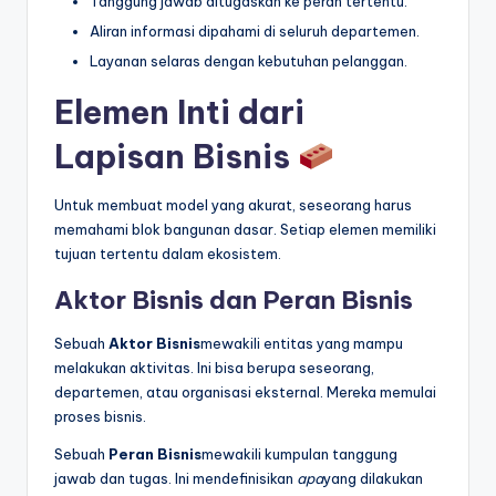
Tanggung jawab ditugaskan ke peran tertentu.
t
Aliran informasi dipahami di seluruh departemen.
r
Layanan selaras dengan kebutuhan pelanggan.
y
Elemen Inti dari
U
Lapisan Bisnis
p
Untuk membuat model yang akurat, seseorang harus
d
memahami blok bangunan dasar. Setiap elemen memiliki
a
tujuan tertentu dalam ekosistem.
t
Aktor Bisnis dan Peran Bisnis
e
Sebuah
Aktor Bisnis
mewakili entitas yang mampu
s
melakukan aktivitas. Ini bisa berupa seseorang,
departemen, atau organisasi eksternal. Mereka memulai
proses bisnis.
Sebuah
Peran Bisnis
mewakili kumpulan tanggung
jawab dan tugas. Ini mendefinisikan
apa
yang dilakukan