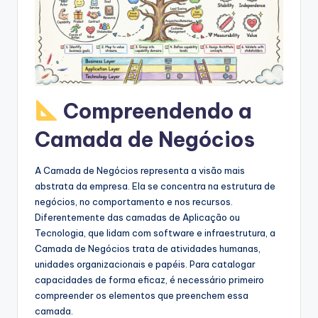
s
&
S
o
f
Compreendendo a
t
Camada de Negócios
w
a
A Camada de Negócios representa a visão mais
abstrata da empresa. Ela se concentra na estrutura de
r
negócios, no comportamento e nos recursos.
e
Diferentemente das camadas de Aplicação ou
Tecnologia, que lidam com software e infraestrutura, a
I
Camada de Negócios trata de atividades humanas,
n
unidades organizacionais e papéis. Para catalogar
capacidades de forma eficaz, é necessário primeiro
d
compreender os elementos que preenchem essa
u
camada.