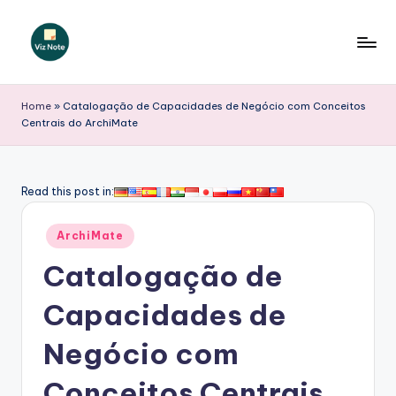
Skip
to
V
content
iz
Home
»
Catalogação de Capacidades de Negócio com Conceitos
Centrais do ArchiMate
N
o
t
Read this post in:
e
Posted
ArchiMate
P
in
Catalogação de
o
r
Capacidades de
t
Negócio com
u
Conceitos Centrais