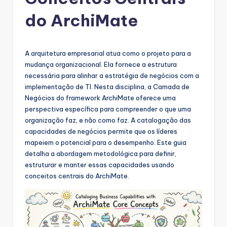
g
u
do ArchiMate
e
s
A arquitetura empresarial atua como o projeto para a
e
mudança organizacional. Ela fornece a estrutura
necessária para alinhar a estratégia de negócios com a
-
implementação de TI. Nesta disciplina, a Camada de
A
Negócios do framework ArchiMate oferece uma
perspectiva específica para compreender o que uma
I
organização faz, e não como faz. A catalogação das
I
capacidades de negócios permite que os líderes
mapeiem o potencial para o desempenho. Este guia
n
detalha a abordagem metodológica para definir,
si
estruturar e manter essas capacidades usando
conceitos centrais do ArchiMate.
g
h
t