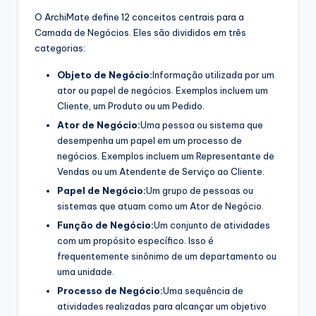
s
O ArchiMate define 12 conceitos centrais para a
Camada de Negócios. Eles são divididos em três
t
categorias:
r
Objeto de Negócio:
Informação utilizada por um
y
ator ou papel de negócios. Exemplos incluem um
Cliente, um Produto ou um Pedido.
U
Ator de Negócio:
Uma pessoa ou sistema que
p
desempenha um papel em um processo de
d
negócios. Exemplos incluem um Representante de
Vendas ou um Atendente de Serviço ao Cliente.
a
Papel de Negócio:
Um grupo de pessoas ou
t
sistemas que atuam como um Ator de Negócio.
e
Função de Negócio:
Um conjunto de atividades
com um propósito específico. Isso é
s
frequentemente sinônimo de um departamento ou
uma unidade.
Processo de Negócio:
Uma sequência de
atividades realizadas para alcançar um objetivo