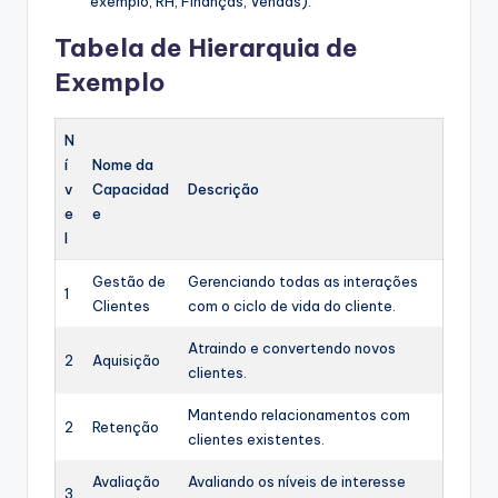
exemplo, RH, Finanças, Vendas).
Tabela de Hierarquia de
Exemplo
N
í
Nome da
v
Capacidad
Descrição
e
e
l
Gestão de
Gerenciando todas as interações
1
Clientes
com o ciclo de vida do cliente.
Atraindo e convertendo novos
2
Aquisição
clientes.
Mantendo relacionamentos com
2
Retenção
clientes existentes.
Avaliação
Avaliando os níveis de interesse
3