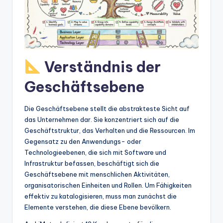
w
a
r
e
Verständnis der
In
Geschäftsebene
d
u
Die Geschäftsebene stellt die abstrakteste Sicht auf
s
das Unternehmen dar. Sie konzentriert sich auf die
Geschäftstruktur, das Verhalten und die Ressourcen. Im
tr
Gegensatz zu den Anwendungs- oder
y
Technologieebenen, die sich mit Software und
Infrastruktur befassen, beschäftigt sich die
U
Geschäftsebene mit menschlichen Aktivitäten,
p
organisatorischen Einheiten und Rollen. Um Fähigkeiten
effektiv zu katalogisieren, muss man zunächst die
d
Elemente verstehen, die diese Ebene bevölkern.
a