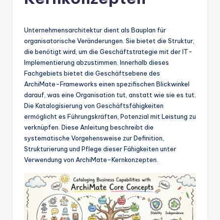
n
-
A
Unternehmensarchitektur dient als Bauplan für
organisatorische Veränderungen. Sie bietet die Struktur,
I
die benötigt wird, um die Geschäftstrategie mit der IT-
In
Implementierung abzustimmen. Innerhalb dieses
Fachgebiets bietet die Geschäftsebene des
si
ArchiMate-Frameworks einen spezifischen Blickwinkel
g
darauf, was eine Organisation tut, anstatt wie sie es tut.
Die Katalogisierung von Geschäftsfähigkeiten
h
ermöglicht es Führungskräften, Potenzial mit Leistung zu
t
verknüpfen. Diese Anleitung beschreibt die
systematische Vorgehensweise zur Definition,
s
Strukturierung und Pflege dieser Fähigkeiten unter
&
Verwendung von ArchiMate-Kernkonzepten.
S
o
ft