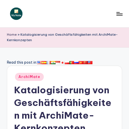
Skip
to
V
content
iz
Home
»
Katalogisierung von Geschäftsfähigkeiten mit ArchiMate-
Kernkonzepten
N
o
t
Read this post in:
e
Posted
ArchiMate
G
in
Katalogisierung von
e
r
Geschäftsfähigkeite
m
n mit ArchiMate-
a
Kernkonzepten