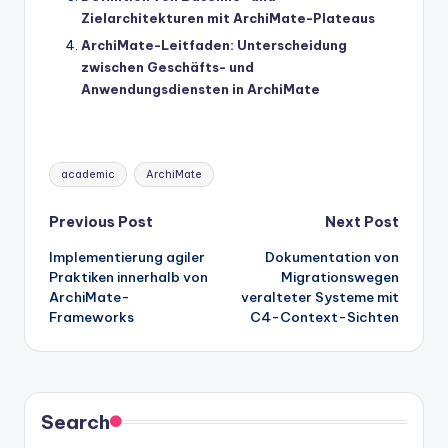
Zielarchitekturen mit ArchiMate-Plateaus
ArchiMate-Leitfaden: Unterscheidung
zwischen Geschäfts- und
Anwendungsdiensten in ArchiMate
Tags:
academic
ArchiMate
Post
Previous Post
Next Post
Implementierung agiler
Dokumentation von
navigation
Praktiken innerhalb von
Migrationswegen
ArchiMate-
veralteter Systeme mit
Frameworks
C4-Context-Sichten
Search