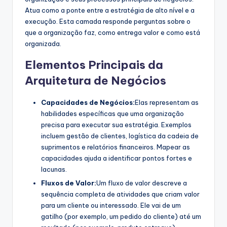
Atua como a ponte entre a estratégia de alto nível e a
s
execução. Esta camada responde perguntas sobre o
t
que a organização faz, como entrega valor e como está
organizada.
r
y
Elementos Principais da
Arquitetura de Negócios
U
p
Capacidades de Negócios:
Elas representam as
d
habilidades específicas que uma organização
precisa para executar sua estratégia. Exemplos
a
incluem gestão de clientes, logística da cadeia de
t
suprimentos e relatórios financeiros. Mapear as
capacidades ajuda a identificar pontos fortes e
e
lacunas.
s
Fluxos de Valor:
Um fluxo de valor descreve a
sequência completa de atividades que criam valor
para um cliente ou interessado. Ele vai de um
gatilho (por exemplo, um pedido do cliente) até um