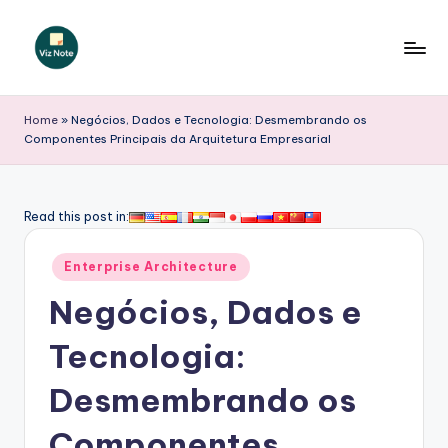
Skip
to
V
content
iz
Home
»
Negócios, Dados e Tecnologia: Desmembrando os
Componentes Principais da Arquitetura Empresarial
N
o
t
Read this post in:
e
Posted
Enterprise Architecture
P
in
Negócios, Dados e
o
r
Tecnologia:
t
Desmembrando os
u
Componentes