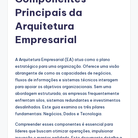
g
u
Principais da
e
Arquitetura
s
Empresarial
e
-
A
A Arquitetura Empresarial (EA) atua como o plano
estratégico para uma organização. Oferece uma visão
I
abrangente de como as capacidades de negócios,
I
fluxos de informações e sistemas técnicos interagem
para apoiar os objetivos organizacionais. Sem uma
n
abordagem estruturada, as empresas frequentemente
si
enfrentam silos, sistemas redundantes e investimentos
desalinhados. Este guia examina os três pilares
g
fundamentais: Negócios, Dados e Tecnologia.
h
Compreender esses componentes é essencial para
t
líderes que buscam otimizar operações, impulsionar
inovação e manter agilidade. Este documento detalha a