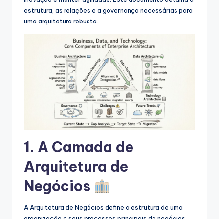
s
estrutura, as relações e a governança necessárias para
&
uma arquitetura robusta.
S
o
f
t
w
a
r
1. A Camada de
e
Arquitetura de
I
Negócios
n
d
A Arquitetura de Negócios define a estrutura de uma
u
organização e seus processos principais de negócios.