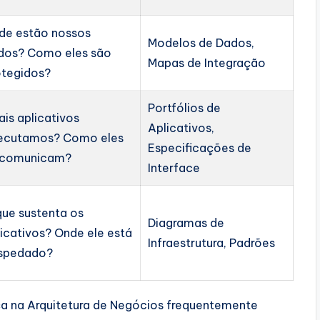
de estão nossos
Modelos de Dados,
dos? Como eles são
Mapas de Integração
otegidos?
Portfólios de
ais aplicativos
Aplicativos,
ecutamos? Como eles
Especificações de
 comunicam?
Interface
que sustenta os
Diagramas de
licativos? Onde ele está
Infraestrutura, Padrões
spedado?
a na Arquitetura de Negócios frequentemente