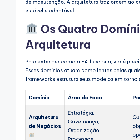
de manutenção. A arquitetura traz ordem ao 
p
estável e adaptável.
d
Os Quatro Domíni
a
Arquitetura
t
e
Para entender como a EA funciona, você preci
s
Esses domínios atuam como lentes pelas quais
frameworks estrutura seus modelos em torno d
Domínio
Área de Foco
Pe
Estratégia,
Arquitetura
Qu
Governança,
de Negócios
ob
Organização,
op
Processos