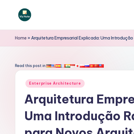
Skip
to
V
content
iz
Home
»
Arquitetura Empresarial Explicada: Uma Introdução
N
o
Read this post in:
t
Posted
Enterprise Architecture
e
in
Arquitetura Empre
P
Uma Introdução R
o
rt
para Novos Arqui