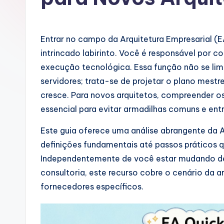
u
g
Entrar no campo da Arquitetura Empresarial (
u
intrincado labirinto. Você é responsável por c
execução tecnológica. Essa função não se lim
e
servidores; trata-se de projetar o plano mes
s
cresce. Para novos arquitetos, compreender o
essencial para evitar armadilhas comuns e ent
e
Este guia oferece uma análise abrangente da 
-
definições fundamentais até passos práticos
A
Independentemente de você estar mudando de
consultoria, este recurso cobre o cenário da
I
fornecedores específicos.
I
n