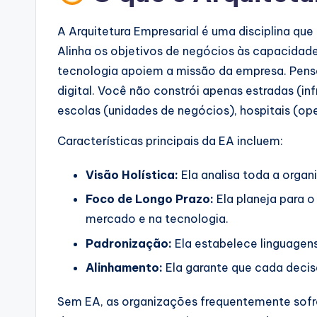
a
r
A Arquitetura Empresarial é uma disciplina qu
Alinha os objetivos de negócios às capacidade
e
tecnologia apoiem a missão da empresa. Pen
I
digital. Você não constrói apenas estradas (in
escolas (unidades de negócios), hospitais (op
n
Características principais da EA incluem:
d
Visão Holística:
Ela analisa toda a orga
u
Foco de Longo Prazo:
Ela planeja para 
s
mercado e na tecnologia.
tr
Padronização:
Ela estabelece linguagen
y
Alinhamento:
Ela garante que cada decis
U
Sem EA, as organizações frequentemente sofre