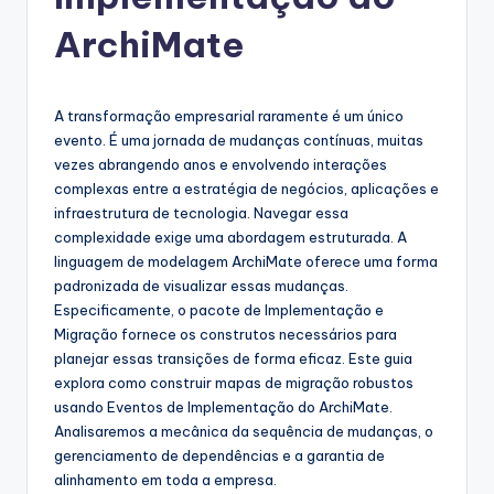
g
u
ArchiMate
e
s
A transformação empresarial raramente é um único
e
evento. É uma jornada de mudanças contínuas, muitas
vezes abrangendo anos e envolvendo interações
-
complexas entre a estratégia de negócios, aplicações e
A
infraestrutura de tecnologia. Navegar essa
complexidade exige uma abordagem estruturada. A
I
linguagem de modelagem ArchiMate oferece uma forma
I
padronizada de visualizar essas mudanças.
Especificamente, o pacote de Implementação e
n
Migração fornece os construtos necessários para
si
planejar essas transições de forma eficaz. Este guia
explora como construir mapas de migração robustos
g
usando Eventos de Implementação do ArchiMate.
h
Analisaremos a mecânica da sequência de mudanças, o
gerenciamento de dependências e a garantia de
t
alinhamento em toda a empresa.