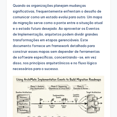
s
Quando as organizações planejam mudanças
&
significativas, frequentemente enfrentam o desafio de
comunicar como um estado evolui para outro. Um mapa
S
de migração serve como a ponte entre a situação atual
o
e o estado futuro desejado. Ao aproveitar os Eventos
de Implementação, arquitetos podem dividir grandes
f
transformações em etapas gerenciáveis. Este
t
documento fornece um framework detalhado para
construir esses mapas sem depender de ferramentas
w
de software específicas, concentrando-se, em vez
a
disso, nos princípios arquitetônicos e no fluxo lógico
necessários para o sucesso.
r
e
I
n
d
u