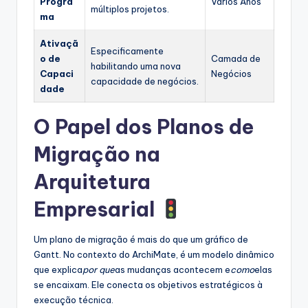
Progra
Vários Anos
múltiplos projetos.
ma
Ativaçã
Especificamente
o de
Camada de
habilitando uma nova
Capaci
Negócios
capacidade de negócios.
dade
O Papel dos Planos de
Migração na
Arquitetura
Empresarial
Um plano de migração é mais do que um gráfico de
Gantt. No contexto do ArchiMate, é um modelo dinâmico
que explica
por que
as mudanças acontecem e
como
elas
se encaixam. Ele conecta os objetivos estratégicos à
execução técnica.