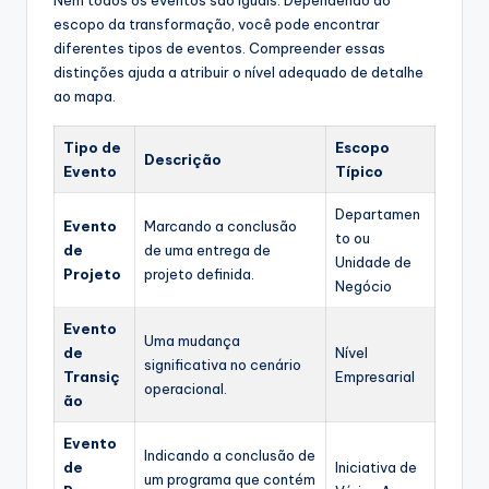
Nem todos os eventos são iguais. Dependendo do
escopo da transformação, você pode encontrar
diferentes tipos de eventos. Compreender essas
distinções ajuda a atribuir o nível adequado de detalhe
ao mapa.
Tipo de
Escopo
Descrição
Evento
Típico
Departamen
Evento
Marcando a conclusão
to ou
de
de uma entrega de
Unidade de
Projeto
projeto definida.
Negócio
Evento
Uma mudança
de
Nível
significativa no cenário
Transiç
Empresarial
operacional.
ão
Evento
Indicando a conclusão de
de
Iniciativa de
um programa que contém