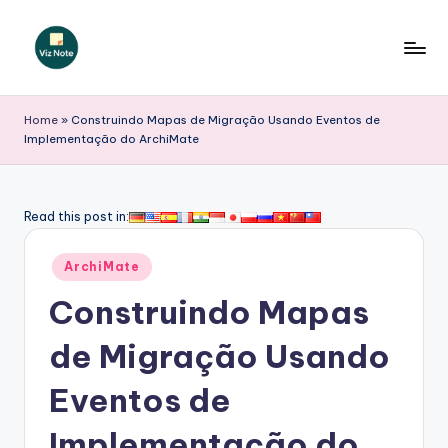
Skip
to
V
content
iz
Home
»
Construindo Mapas de Migração Usando Eventos de
Implementação do ArchiMate
N
o
t
Read this post in:
e
Posted
ArchiMate
P
in
Construindo Mapas
o
r
de Migração Usando
t
Eventos de
u
Implementação do