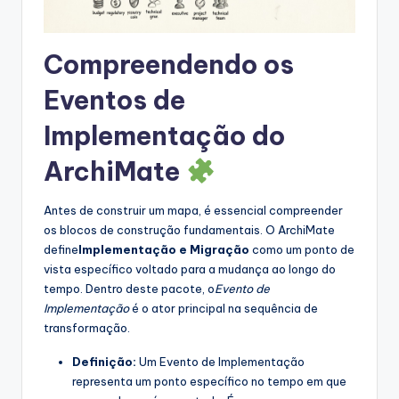
s
t
Compreendendo os
r
Eventos de
y
Implementação do
U
ArchiMate
p
d
Antes de construir um mapa, é essencial compreender
a
os blocos de construção fundamentais. O ArchiMate
define
Implementação e Migração
como um ponto de
t
vista específico voltado para a mudança ao longo do
e
tempo. Dentro deste pacote, o
Evento de
Implementação
é o ator principal na sequência de
s
transformação.
Definição:
Um Evento de Implementação
representa um ponto específico no tempo em que