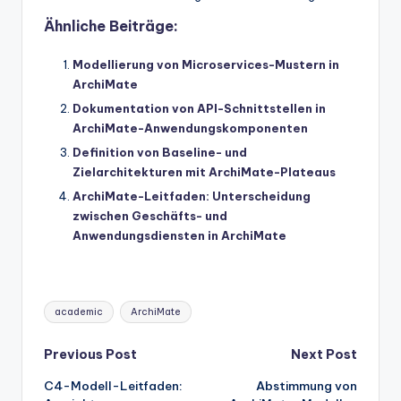
Ähnliche Beiträge:
Modellierung von Microservices-Mustern in
ArchiMate
Dokumentation von API-Schnittstellen in
ArchiMate-Anwendungskomponenten
Definition von Baseline- und
Zielarchitekturen mit ArchiMate-Plateaus
ArchiMate-Leitfaden: Unterscheidung
zwischen Geschäfts- und
Anwendungsdiensten in ArchiMate
Tags:
academic
ArchiMate
Post
Previous Post
Next Post
C4-Modell-Leitfaden:
Abstimmung von
navigation