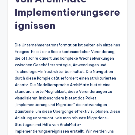
n
-
Implementierungsere
A
ignissen
I
In
Die Unternehmenstransformation ist selten ein einzelnes
si
Ereignis. Es ist eine Reise kontinuierlicher Veränderung,
g
die oft Jahre dauert und komplexe Wechselwirkungen
zwischen Geschäftsstrategie, Anwendungen und
h
Technologie-Infrastruktur beinhaltet. Die Navigation
t
durch diese Komplexität erfordert einen strukturierten
Ansatz. Die Modelliersprache ArchiMate bietet eine
s
standardisierte Möglichkeit, diese Veränderungen zu
&
visualisieren. Insbesondere bietet das Paket
„Implementierung und Migration“ die notwendigen
S
Bausteine, um diese Übergänge effektiv zu planen. Diese
o
Anleitung untersucht, wie man robuste Migrations-
Strategien mit Hilfe von ArchiMate-
ft
Implementierungsereignissen erstellt. Wir werden uns