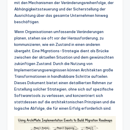
w
mit den Mechanismen der Veränderungsreihenfolge, der
Abhängigkeitssteuerung und der Sicherstellung der
a
Ausrichtung über das gesamte Unternehmen hinweg
r
beschäftigen.
e
Wenn Organisationen umfassende Veränderungen
planen, stehen sie oft vor der Herausforderung, zu
In
kommunizieren, wie ein Zustand in einen anderen
d
übergeht. Eine Migrations-Strategie dient als Brücke
zwischen der aktuellen Situation und dem gewünschten
u
zukünftigen Zustand. Durch die Nutzung von
s
Implementierungsereignissen können Architekten große
Transformationen in handhabbare Schritte aufteilen.
tr
Dieses Dokument bietet einen detaillierten Rahmen zur
y
Erstellung solcher Strategien, ohne sich auf spezifische
Softwaretools zu verlassen, und konzentriert sich
U
stattdessen auf die architektonischen Prinzipien und die
p
logische Abfolge, die für einen Erfolg erforderlich sind.
d
a