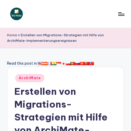
Skip
to
V
content
iz
Home
»
Erstellen von Migrations-Strategien mit Hilfe von
ArchiMate-Implementierungsereignissen
N
o
t
Read this post in:
e
Posted
ArchiMate
G
in
Erstellen von
e
r
Migrations-
m
Strategien mit Hilfe
a
von ArchiMate-