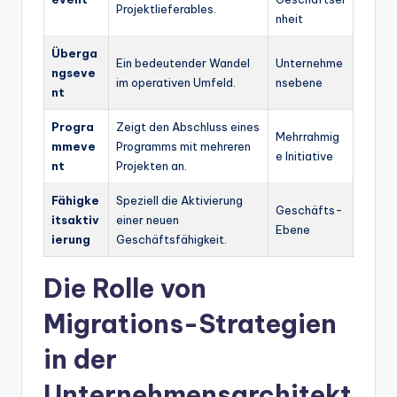
Projektlieferables.
nheit
Überga
Ein bedeutender Wandel
Unternehme
ngseve
im operativen Umfeld.
nsebene
nt
Progra
Zeigt den Abschluss eines
Mehrrahmig
mmeve
Programms mit mehreren
e Initiative
nt
Projekten an.
Fähigke
Speziell die Aktivierung
Geschäfts-
itsaktiv
einer neuen
Ebene
ierung
Geschäftsfähigkeit.
Die Rolle von
Migrations-Strategien
in der
Unternehmensarchitekt