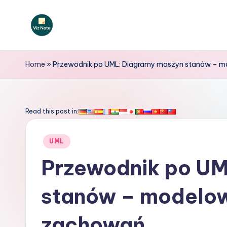
Skip
to
V
content
iz
Home
»
Przewodnik po UML: Diagramy maszyn stanów – 
N
o
Read this post in:
t
Posted
UML
e
in
Przewodnik po UM
P
stanów – modelow
o
li
zachowań