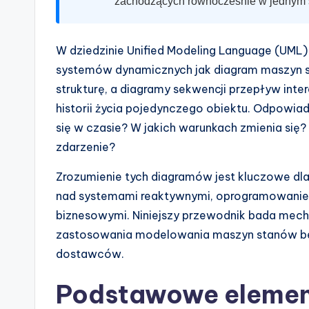
n
zachodzących równocześnie w jednym s
d
W dziedzinie Unified Modeling Language (UML)
u
systemów dynamicznych jak diagram maszyn s
s
strukturę, a diagramy sekwencji przepływ inter
historii życia pojedynczego obiektu. Odpowiad
tr
się w czasie? W jakich warunkach zmienia się?
y
zdarzenie?
U
Zrozumienie tych diagramów jest kluczowe dl
nad systemami reaktywnymi, oprogramowani
p
biznesowymi. Niniejszy przewodnik bada mec
d
zastosowania modelowania maszyn stanów bez
dostawców.
a
Podstawowe elemen
t