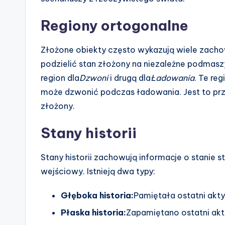
Regiony ortogonalne
Złożone obiekty często wykazują wiele zacho
podzielić stan złożony na niezależne podmasz
region dla
Dzwoni
i drugą dla
Ładowania
. Te re
może dzwonić podczas ładowania. Jest to prze
złożony.
Stany historii
Stany historii zachowują informacje o stanie 
wejściowy. Istnieją dwa typy:
Głęboka historia:
Pamiętała ostatni akt
Płaska historia:
Zapamiętano ostatni ak