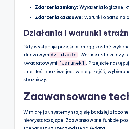
Zdarzenia zmiany:
Wyrażenia logiczne, k
Zdarzenia czasowe:
Warunki oparte na c
Działania i warunki strażn
Gdy występuje przejście, mogą zostać wykon
kluczowym
. Warunek strażniczy 
działanie
kwadratowymi
. Przejście następ
[warunek]
true. Jeśli możliwe jest wiele przejść, wybiera
strażniczy.
Zaawansowane tech
W miarę jak systemy stają się bardziej złożon
niewystarczające. Zaawansowane funkcje pozw
scenariuszy z rzeczywistego świata.