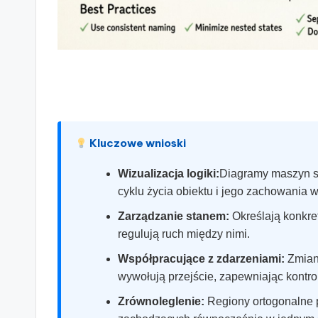
s
&
S
o
ft
Kluczowe wnioski
w
Wizualizacja logiki:
Diagramy maszyn s
cyklu życia obiektu i jego zachowania w
a
Zarządzanie stanem:
Określają konkret
r
regulują ruch między nimi.
e
Współpracujące z zdarzeniami:
Zmiany
wywołują przejście, zapewniając kontr
I
Zrównoleglenie:
Regiony ortogonalne 