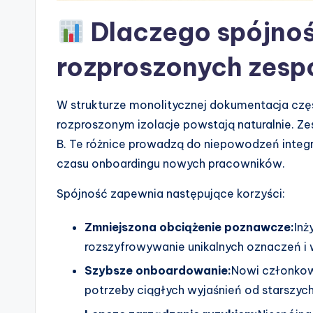
n
Dlaczego spójnoś
d
rozproszonych zesp
u
s
W strukturze monolitycznej dokumentacja czę
tr
rozproszonym izolacje powstają naturalnie. Z
B. Te różnice prowadzą do niepowodzeń integr
y
czasu onboardingu nowych pracowników.
U
Spójność zapewnia następujące korzyści:
p
Zmniejszona obciążenie poznawcze:
Inż
d
rozszyfrowywanie unikalnych oznaczeń i
a
Szybsze onboardowanie:
Nowi członkow
potrzeby ciągłych wyjaśnień od starszyc
t