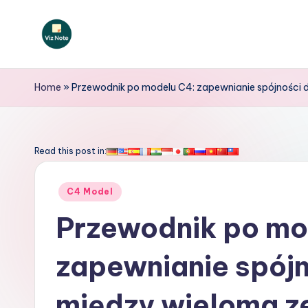
Skip
to
V
content
iz
Home
»
Przewodnik po modelu C4: zapewnianie spójności
N
o
Read this post in:
t
Posted
C4 Model
e
in
Przewodnik po mo
P
zapewnianie spój
o
li
między wieloma z