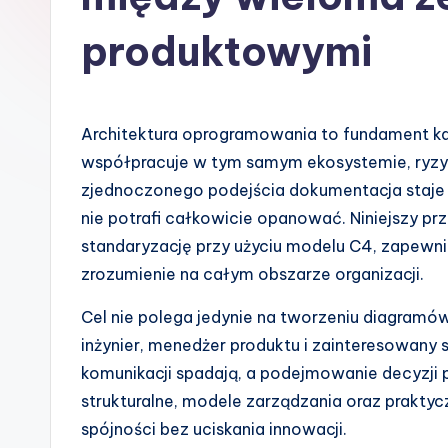
s
produktowymi
h
-
Architektura oprogramowania to fundament k
A
współpracuje w tym samym ekosystemie, ryzyk
I
zjednoczonego podejścia dokumentacja staje s
nie potrafi całkowicie opanować. Niniejszy p
I
standaryzację przy użyciu modelu C4, zapewni
n
zrozumienie na całym obszarze organizacji.
si
Cel nie polega jedynie na tworzeniu diagramów
inżynier, menedżer produktu i zainteresowany
g
komunikacji spadają, a podejmowanie decyzji
h
strukturalne, modele zarządzania oraz prakty
spójności bez uciskania innowacji.
t