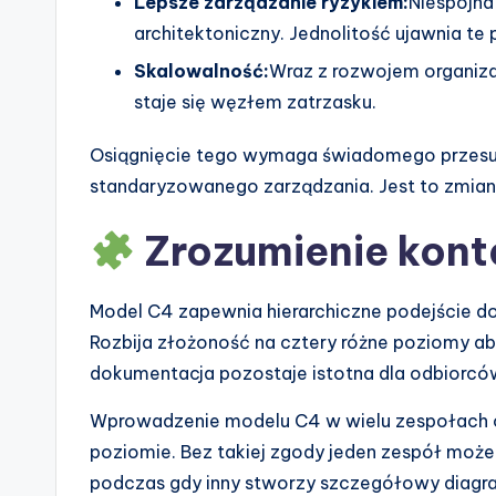
Lepsze zarządzanie ryzykiem:
Niespójna
e
architektoniczny. Jednolitość ujawnia te
s
Skalowalność:
Wraz z rozwojem organizac
staje się węzłem zatrzasku.
Osiągnięcie tego wymaga świadomego przesun
standaryzowanego zarządzania. Jest to zmian
Zrozumienie kont
Model C4 zapewnia hierarchiczne podejście d
Rozbija złożoność na cztery różne poziomy ab
dokumentacja pozostaje istotna dla odbiorcó
Wprowadzenie modelu C4 w wielu zespołach o
poziomie. Bez takiej zgody jeden zespół moż
podczas gdy inny stworzy szczegółowy diag