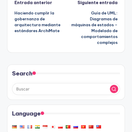
Navegación
Entrada anterior
Siguiente entrada
Haciendo cumplir la
Guía de UML:
de
gobernanza de
Diagramas de
arquitectura mediante
máquinas de estados –
entradas
estándares ArchiMate
Modelado de
comportamientos
complejos
Search
Language