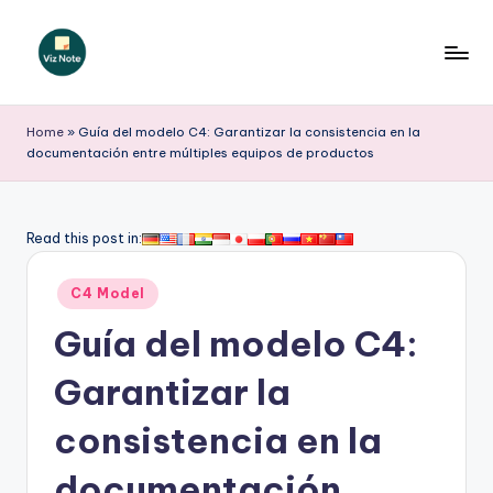
Saltar
al
V
contenido
iz
Home
»
Guía del modelo C4: Garantizar la consistencia en la
documentación entre múltiples equipos de productos
N
o
t
Read this post in:
e
Publicado
C4 Model
S
en
Guía del modelo C4:
p
a
Garantizar la
ni
consistencia en la
s
documentación