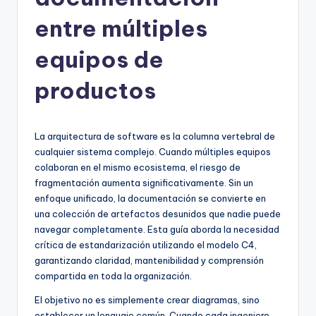
h
-
entre múltiples
A
equipos de
I
productos
I
n
si
La arquitectura de software es la columna vertebral de
cualquier sistema complejo. Cuando múltiples equipos
g
colaboran en el mismo ecosistema, el riesgo de
h
fragmentación aumenta significativamente. Sin un
enfoque unificado, la documentación se convierte en
t
una colección de artefactos desunidos que nadie puede
s
navegar completamente. Esta guía aborda la necesidad
crítica de estandarización utilizando el modelo C4,
&
garantizando claridad, mantenibilidad y comprensión
S
compartida en toda la organización.
o
El objetivo no es simplemente crear diagramas, sino
establecer un lenguaje común. Cuando cada ingeniero,