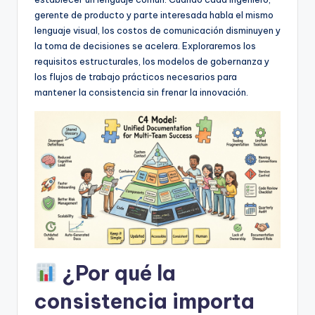
f
gerente de producto y parte interesada habla el mismo
t
lenguaje visual, los costos de comunicación disminuyen y
la toma de decisiones se acelera. Exploraremos los
w
requisitos estructurales, los modelos de gobernanza y
a
los flujos de trabajo prácticos necesarios para
mantener la consistencia sin frenar la innovación.
r
e
I
n
d
u
s
t
¿Por qué la
r
consistencia importa
y