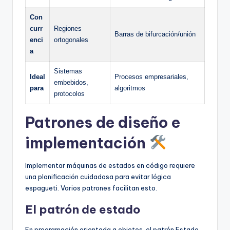
Con
curr
Regiones
Barras de bifurcación/unión
enci
ortogonales
a
Sistemas
Ideal
Procesos empresariales,
embebidos,
para
algoritmos
protocolos
Patrones de diseño e
implementación
Implementar máquinas de estados en código requiere
una planificación cuidadosa para evitar lógica
espagueti. Varios patrones facilitan esto.
El patrón de estado
En programación orientada a objetos, el patrón Estado