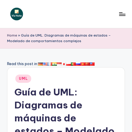
Saltar
al
V
contenido
iz
Home
»
Guía de UML: Diagramas de máquinas de estados –
Modelado de comportamientos complejos
N
o
t
Read this post in:
e
Publicado
UML
S
en
Guía de UML:
p
a
Diagramas de
ni
máquinas de
s
estados – Modelado