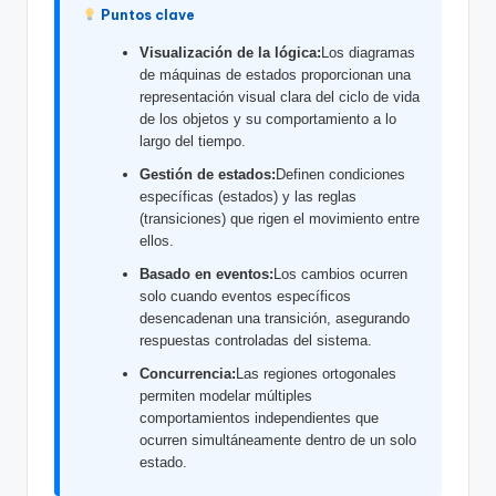
f
Puntos clave
t
Visualización de la lógica:
Los diagramas
de máquinas de estados proporcionan una
w
representación visual clara del ciclo de vida
a
de los objetos y su comportamiento a lo
largo del tiempo.
r
Gestión de estados:
Definen condiciones
e
específicas (estados) y las reglas
(transiciones) que rigen el movimiento entre
I
ellos.
n
Basado en eventos:
Los cambios ocurren
solo cuando eventos específicos
d
desencadenan una transición, asegurando
u
respuestas controladas del sistema.
Concurrencia:
Las regiones ortogonales
s
permiten modelar múltiples
t
comportamientos independientes que
ocurren simultáneamente dentro de un solo
r
estado.
y