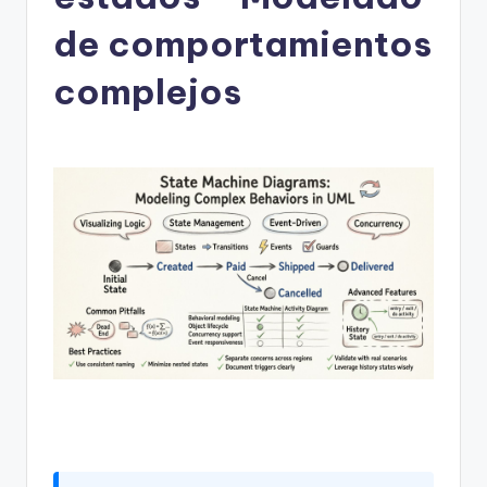
h
-
de comportamientos
A
complejos
I
I
n
si
g
h
t
s
&
S
o