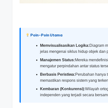
si
g
h
Poin-Poin Utama
t
Memvisualisasikan Logika:
Diagram me
s
jelas mengenai siklus hidup objek dan p
&
Manajemen Status:
Mereka mendefinisik
mengatur perpindahan antar status ters
S
Berbasis Peristiwa:
Perubahan hanya ter
o
memastikan respons sistem yang terken
ft
Kembaran (Konkurensi):
Wilayah orto
independen yang terjadi secara bersam
w