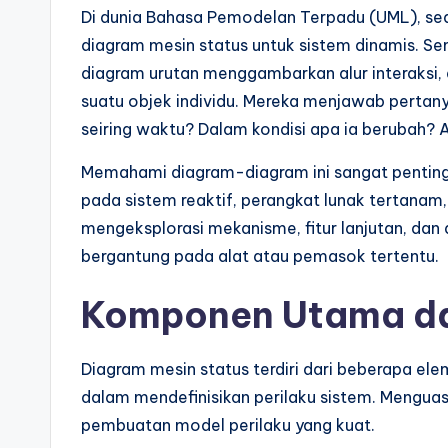
a
Di dunia Bahasa Pemodelan Terpadu (UML), sed
r
diagram mesin status untuk sistem dinamis. S
diagram urutan menggambarkan alur interaksi, 
e
suatu objek individu. Mereka menjawab pertan
I
seiring waktu? Dalam kondisi apa ia berubah? Ap
n
Memahami diagram-diagram ini sangat penting
pada sistem reaktif, perangkat lunak tertanam, 
d
mengeksplorasi mekanisme, fitur lanjutan, dan 
u
bergantung pada alat atau pemasok tertentu.
s
Komponen Utama da
tr
Diagram mesin status terdiri dari beberapa ele
y
dalam mendefinisikan perilaku sistem. Meng
U
pembuatan model perilaku yang kuat.