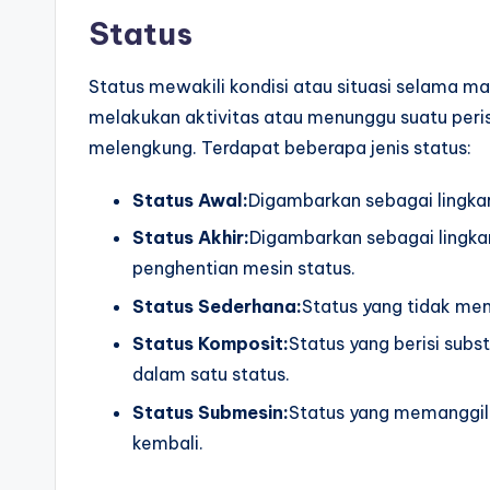
p
Status
d
Status mewakili kondisi atau situasi selama m
a
melakukan aktivitas atau menunggu suatu peri
melengkung. Terdapat beberapa jenis status:
t
e
Status Awal:
Digambarkan sebagai lingkara
Status Akhir:
Digambarkan sebagai lingkar
s
penghentian mesin status.
Status Sederhana:
Status yang tidak memi
Status Komposit:
Status yang berisi subs
dalam satu status.
Status Submesin:
Status yang memanggil
kembali.