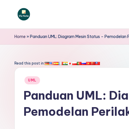
Skip
to
V
content
iz
Home
»
Panduan UML: Diagram Mesin Status – Pemodelan P
N
o
Read this post in:
t
Posted
UML
e
in
Panduan UML: Dia
I
Pemodelan Perila
n
d