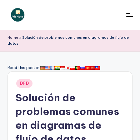
Saltar
al
V
contenido
iz
Home
»
Solución de problemas comunes en diagramas de flujo de
datos
N
o
t
Read this post in:
e
Publicado
DFD
S
en
Solución de
p
a
problemas comunes
ni
en diagramas de
s
flujo de datos