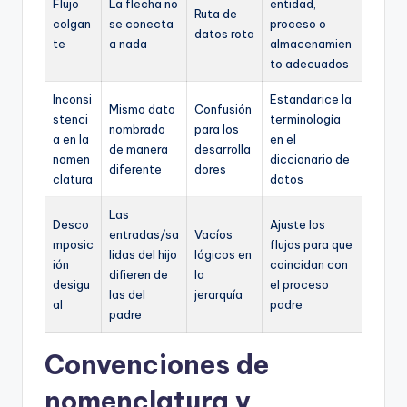
Flujo
La flecha no
entidad,
Ruta de
colgan
se conecta
proceso o
datos rota
te
a nada
almacenamien
to adecuados
Inconsi
Estandarice la
Mismo dato
Confusión
stenci
terminología
nombrado
para los
a en la
en el
de manera
desarrolla
nomen
diccionario de
diferente
dores
clatura
datos
Las
Desco
Ajuste los
entradas/sa
Vacíos
mposic
flujos para que
lidas del hijo
lógicos en
ión
coincidan con
difieren de
la
desigu
el proceso
las del
jerarquía
al
padre
padre
Convenciones de
nomenclatura y