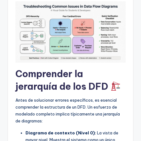
f
t
w
a
r
e
I
Comprender la
n
jerarquía de los DFD
d
u
Antes de solucionar errores específicos, es esencial
s
comprender la estructura de un DFD. Un esfuerzo de
modelado completo implica típicamente una jerarquía
t
de diagramas:
r
Diagrama de contexto (Nivel 0):
La vista de
y
mayor nivel. Muestra el sistema como un único