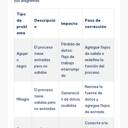
sus diagramas.
Tipo
de
Descripció
Paso de
Impacto
probl
n
corrección
ema
Pérdida de
El proceso
Agregue flujos
datos;
Agujer
tiene
de salida o
flujo de
o
entradas
redefine la
trabajo
negro
pero no
función del
interrumpi
salidas
proceso
do
Rastree la
El proceso
Generació
fuente de
tiene
Milagro
n de datos
datos y
salidas pero
inválidos
agregue flujos
no entradas
de entrada
Conecte a la