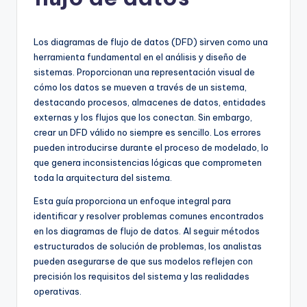
h
-
A
Los diagramas de flujo de datos (DFD) sirven como una
herramienta fundamental en el análisis y diseño de
I
sistemas. Proporcionan una representación visual de
I
cómo los datos se mueven a través de un sistema,
destacando procesos, almacenes de datos, entidades
n
externas y los flujos que los conectan. Sin embargo,
si
crear un DFD válido no siempre es sencillo. Los errores
pueden introducirse durante el proceso de modelado, lo
g
que genera inconsistencias lógicas que comprometen
h
toda la arquitectura del sistema.
t
Esta guía proporciona un enfoque integral para
identificar y resolver problemas comunes encontrados
s
en los diagramas de flujo de datos. Al seguir métodos
&
estructurados de solución de problemas, los analistas
pueden asegurarse de que sus modelos reflejen con
S
precisión los requisitos del sistema y las realidades
o
operativas.