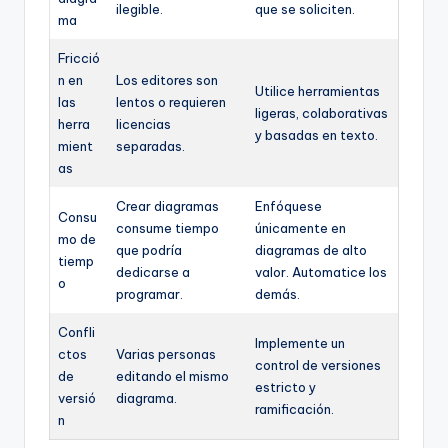
ilegible.
que se soliciten.
ma
Fricció
n en
Los editores son
Utilice herramientas
las
lentos o requieren
ligeras, colaborativas
herra
licencias
y basadas en texto.
mient
separadas.
as
Crear diagramas
Enfóquese
Consu
consume tiempo
únicamente en
mo de
que podría
diagramas de alto
tiemp
dedicarse a
valor. Automatice los
o
programar.
demás.
Confli
Implemente un
ctos
Varias personas
control de versiones
de
editando el mismo
estricto y
versió
diagrama.
ramificación.
n