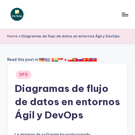
Saltar
al
V
contenido
iz
Home
»
Diagramas de flujo de datos en entornos Ágil y DevOps
N
o
Read this post in:
t
Publicado
e
DFD
en
S
Diagramas de flujo
p
de datos en entornos
a
Ágil y DevOps
ni
s
La entrega de software ha evolucionado