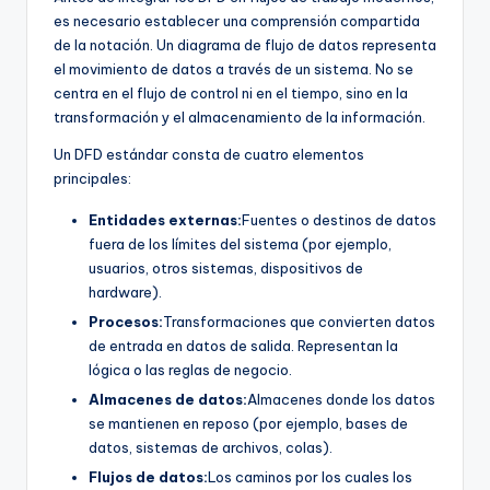
es necesario establecer una comprensión compartida
U
de la notación. Un diagrama de flujo de datos representa
p
el movimiento de datos a través de un sistema. No se
centra en el flujo de control ni en el tiempo, sino en la
d
transformación y el almacenamiento de la información.
a
Un DFD estándar consta de cuatro elementos
t
principales:
e
Entidades externas:
Fuentes o destinos de datos
s
fuera de los límites del sistema (por ejemplo,
usuarios, otros sistemas, dispositivos de
hardware).
Procesos:
Transformaciones que convierten datos
de entrada en datos de salida. Representan la
lógica o las reglas de negocio.
Almacenes de datos:
Almacenes donde los datos
se mantienen en reposo (por ejemplo, bases de
datos, sistemas de archivos, colas).
Flujos de datos:
Los caminos por los cuales los