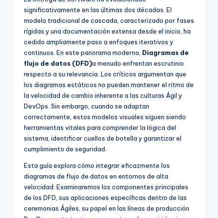
h
significativamente en las últimas dos décadas. El
-
modelo tradicional de cascada, caracterizado por fases
A
rígidas y una documentación extensa desde el inicio, ha
cedido ampliamente paso a enfoques iterativos y
I
continuos. En este panorama moderno,
Diagramas de
I
flujo de datos (DFD)
a menudo enfrentan escrutinio
respecto a su relevancia. Los críticos argumentan que
n
los diagramas estáticos no pueden mantener el ritmo de
si
la velocidad de cambio inherente a las culturas Ágil y
DevOps. Sin embargo, cuando se adaptan
g
correctamente, estos modelos visuales siguen siendo
h
herramientas vitales para comprender la lógica del
sistema, identificar cuellos de botella y garantizar el
t
cumplimiento de seguridad.
s
Esta guía explora cómo integrar eficazmente los
&
diagramas de flujo de datos en entornos de alta
velocidad. Examinaremos los componentes principales
S
de los DFD, sus aplicaciones específicas dentro de las
o
ceremonias Ágiles, su papel en las líneas de producción