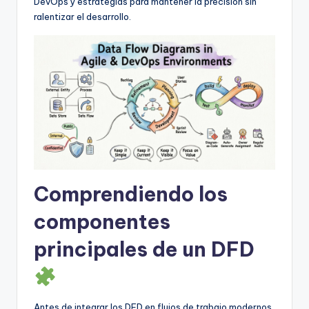
DevOps y estrategias para mantener la precisión sin
f
ralentizar el desarrollo.
t
w
a
r
e
I
n
Comprendiendo los
d
u
componentes
s
principales de un DFD
t
r
y
Antes de integrar los DFD en flujos de trabajo modernos,