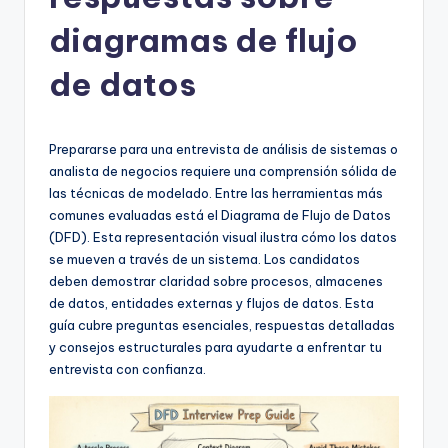
h
-
diagramas de flujo
A
de datos
I
I
Prepararse para una entrevista de análisis de sistemas o
n
analista de negocios requiere una comprensión sólida de
si
las técnicas de modelado. Entre las herramientas más
comunes evaluadas está el Diagrama de Flujo de Datos
g
(DFD). Esta representación visual ilustra cómo los datos
h
se mueven a través de un sistema. Los candidatos
deben demostrar claridad sobre procesos, almacenes
t
de datos, entidades externas y flujos de datos. Esta
s
guía cubre preguntas esenciales, respuestas detalladas
y consejos estructurales para ayudarte a enfrentar tu
&
entrevista con confianza.
S
o