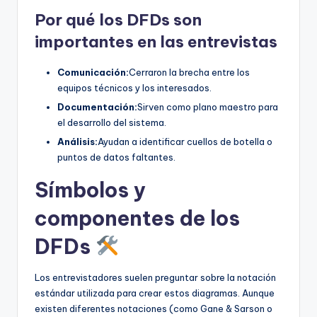
Por qué los DFDs son
U
importantes en las entrevistas
p
d
Comunicación:
Cerraron la brecha entre los
a
equipos técnicos y los interesados.
Documentación:
Sirven como plano maestro para
t
el desarrollo del sistema.
e
Análisis:
Ayudan a identificar cuellos de botella o
s
puntos de datos faltantes.
Símbolos y
componentes de los
DFDs
Los entrevistadores suelen preguntar sobre la notación
estándar utilizada para crear estos diagramas. Aunque
existen diferentes notaciones (como Gane & Sarson o