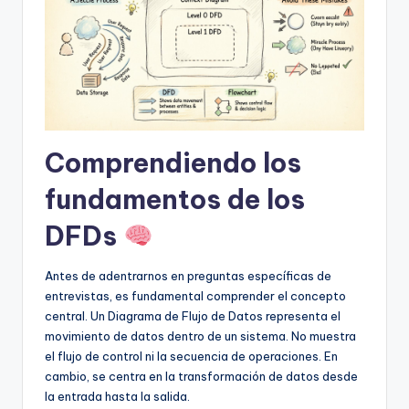
f
t
w
a
r
Comprendiendo los
e
I
fundamentos de los
n
DFDs
d
Antes de adentrarnos en preguntas específicas de
u
entrevistas, es fundamental comprender el concepto
s
central. Un Diagrama de Flujo de Datos representa el
movimiento de datos dentro de un sistema. No muestra
t
el flujo de control ni la secuencia de operaciones. En
r
cambio, se centra en la transformación de datos desde
la entrada hasta la salida.
y