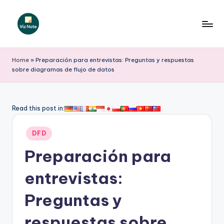
Saltar
al
V
contenido
iz
Home
»
Preparación para entrevistas: Preguntas y respuestas
sobre diagramas de flujo de datos
N
o
t
Read this post in:
e
Publicado
DFD
S
en
Preparación para
p
a
entrevistas:
ni
Preguntas y
s
respuestas sobre