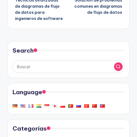
Técnicas avanzadas
Solución de problemas
de
de diagramas de flujo
comunes en diagramas
de datos para
de flujo de datos
entradas
ingenieros de software
Search
Language
Categorías