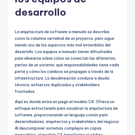
h
-
desarrollo
A
I
La arquitectura de software a menudo se describe
I
como la columna vertebral de un proyecto, pero sigue
siendo uno de los aspectos más mal entendidos del
n
desarrollo. Los equipos a menudo tienen dificultades
si
para alinearse sobre cómo se conectan las diferentes
partes de un sistema, qué responsabilidades tiene cada
g
parte y cómo los cambios se propagan a través de la
h
infraestructura. La desalineación conduce a deuda
técnica, esfuerzos duplicados y stakeholders
t
frustrados.
s
Aquí es donde entra en juego el modelo C4. Ofrece un
&
enfoque estructurado para visualizar la arquitectura de
software, proporcionando un lenguaje común para
S
desarrolladores, arquitectos y stakeholders del negocio.
o
Al descomponer sistemas complejos en capas
manejables, el modelo C4 transforma el código