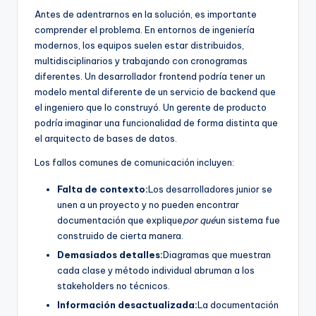
Antes de adentrarnos en la solución, es importante
U
comprender el problema. En entornos de ingeniería
p
modernos, los equipos suelen estar distribuidos,
multidisciplinarios y trabajando con cronogramas
d
diferentes. Un desarrollador frontend podría tener un
a
modelo mental diferente de un servicio de backend que
el ingeniero que lo construyó. Un gerente de producto
t
podría imaginar una funcionalidad de forma distinta que
e
el arquitecto de bases de datos.
s
Los fallos comunes de comunicación incluyen:
Falta de contexto:
Los desarrolladores junior se
unen a un proyecto y no pueden encontrar
documentación que explique
por qué
un sistema fue
construido de cierta manera.
Demasiados detalles:
Diagramas que muestran
cada clase y método individual abruman a los
stakeholders no técnicos.
Información desactualizada:
La documentación