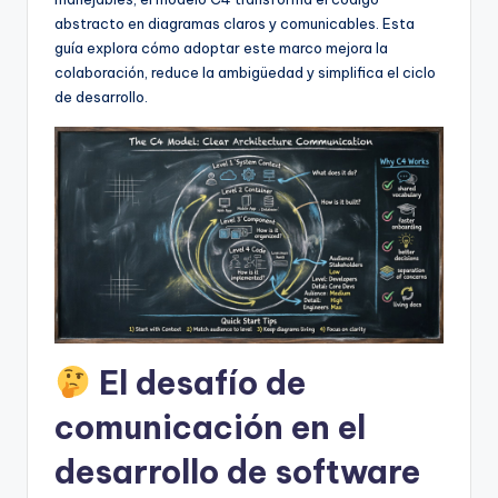
f
abstracto en diagramas claros y comunicables. Esta
t
guía explora cómo adoptar este marco mejora la
colaboración, reduce la ambigüedad y simplifica el ciclo
w
de desarrollo.
a
r
e
I
n
d
u
El desafío de
s
t
comunicación en el
r
desarrollo de software
y