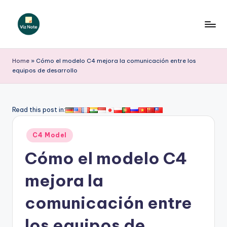
Saltar
al
V
contenido
iz
Home
»
Cómo el modelo C4 mejora la comunicación entre los
equipos de desarrollo
N
o
t
Read this post in:
e
Publicado
C4 Model
S
en
Cómo el modelo C4
p
a
mejora la
ni
comunicación entre
s
los equipos de