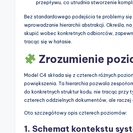
przepływu, co utrudnia stworzenie komp
e
s
Bez standardowego podejścia te problemy się 
wprowadzanie hierarchii abstrakcji. Określa, 
skupić wobec konkretnych odbiorców, zapewnia
tracąc się w hałasie.
Zrozumienie poz
Model C4 składa się z czterech różnych poziom
powiększenia. Ta hierarchia pozwala zespoło
do konkretnych struktur kodu, nie tracąc przy t
czterech oddzielnych dokumentów, ale raczej
Oto szczegółowy opis czterech poziomów:
1. Schemat kontekstu sys