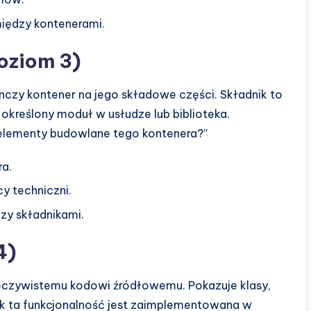
między kontenerami.
oziom 3)
nczy kontener na jego składowe części. Składnik to
 określony moduł w usłudze lub biblioteka.
 elementy budowlane tego kontenera?”
ra.
y techniczni.
zy składnikami.
4)
eczywistemu kodowi źródłowemu. Pokazuje klasy,
Jak ta funkcjonalność jest zaimplementowana w