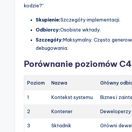
kodzie?”
Skupienie:
Szczegóły implementacji.
Odbiorcy:
Osobiste wkłady.
Szczegóły:
Maksymalny. Często generow
debugowania.
Porównanie poziomów C4
Poziom
Nazwa
Główny odbi
1
Kontekst systemu
Biznes i zain
2
Kontener
Deweloperzy i
3
Składnik
Główni dewe