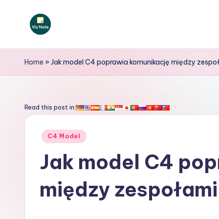
Skip
to
V
content
iz
Home
»
Jak model C4 poprawia komunikację między zespo
N
o
Read this post in:
t
Posted
C4 Model
e
in
Jak model C4 pop
P
między zespołami
o
li