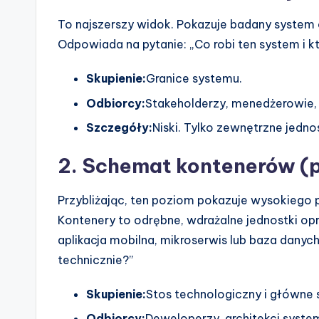
To najszerszy widok. Pokazuje badany system or
Odpowiada na pytanie: „Co robi ten system i k
Skupienie:
Granice systemu.
Odbiorcy:
Stakeholderzy, menedżerowie,
Szczegóły:
Niski. Tylko zewnętrzne jednos
2. Schemat kontenerów (
Przybliżając, ten poziom pokazuje wysokiego
Kontenery to odrębne, wdrażalne jednostki opr
aplikacja mobilna, mikroserwis lub baza dany
technicznie?”
Skupienie:
Stos technologiczny i główne s
Odbiorcy:
Deweloperzy, architekci syst