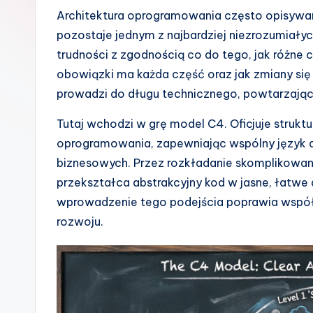
s
Architektura oprogramowania często opisywana
pozostaje jednym z najbardziej niezrozumiał
h
trudności z zgodnością co do tego, jak różne 
-
obowiązki ma każda część oraz jak zmiany się 
prowadzi do długu technicznego, powtarzającej 
A
Tutaj wchodzi w grę model C4. Oficjuje struktu
I
oprogramowania, zapewniając wspólny język d
I
biznesowych. Przez rozkładanie skomplikowa
przekształca abstrakcyjny kod w jasne, łatwe
n
wprowadzenie tego podejścia poprawia współp
si
rozwoju.
g
h
t