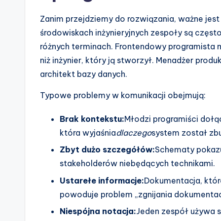
n
Zanim przejdziemy do rozwiązania, ważne jes
d
środowiskach inżynieryjnych zespoły są często
u
różnych terminach. Frontendowy programista 
niż inżynier, który ją stworzył. Menadżer prod
s
architekt bazy danych.
tr
Typowe problemy w komunikacji obejmują:
y
Brak kontekstu:
Młodzi programiści dołąc
U
która wyjaśnia
dlaczego
system został zb
p
Zbyt dużo szczegółów:
Schematy pokazu
stakeholderów niebędących technikami.
d
Ustarełe informacje:
Dokumentacja, któr
a
powoduje problem „zgnijania dokumentacji
t
Niespójna notacja:
Jeden zespół używa 