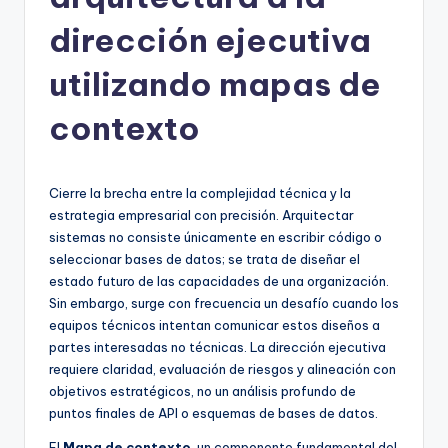
h
-
dirección ejecutiva
A
utilizando mapas de
I
contexto
I
n
si
Cierre la brecha entre la complejidad técnica y la
estrategia empresarial con precisión. Arquitectar
g
sistemas no consiste únicamente en escribir código o
h
seleccionar bases de datos; se trata de diseñar el
estado futuro de las capacidades de una organización.
t
Sin embargo, surge con frecuencia un desafío cuando los
s
equipos técnicos intentan comunicar estos diseños a
partes interesadas no técnicas. La dirección ejecutiva
&
requiere claridad, evaluación de riesgos y alineación con
S
objetivos estratégicos, no un análisis profundo de
puntos finales de API o esquemas de bases de datos.
o
El
Mapa de contexto
, un componente fundamental del