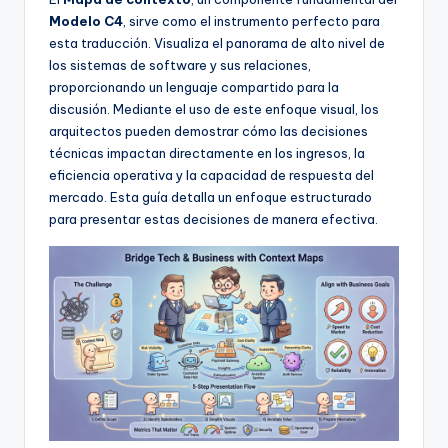
f
Modelo C4
, sirve como el instrumento perfecto para
t
esta traducción. Visualiza el panorama de alto nivel de
los sistemas de software y sus relaciones,
w
proporcionando un lenguaje compartido para la
a
discusión. Mediante el uso de este enfoque visual, los
arquitectos pueden demostrar cómo las decisiones
r
técnicas impactan directamente en los ingresos, la
e
eficiencia operativa y la capacidad de respuesta del
mercado. Esta guía detalla un enfoque estructurado
I
para presentar estas decisiones de manera efectiva.
n
d
u
s
t
r
y