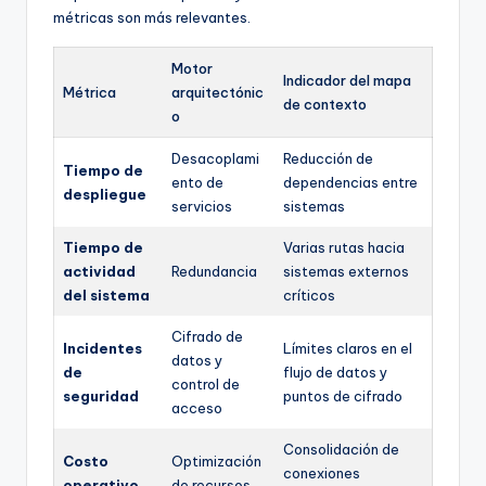
métricas son más relevantes.
Motor
Indicador del mapa
Métrica
arquitectónic
de contexto
o
Desacoplami
Reducción de
Tiempo de
ento de
dependencias entre
despliegue
servicios
sistemas
Tiempo de
Varias rutas hacia
actividad
Redundancia
sistemas externos
del sistema
críticos
Cifrado de
Incidentes
Límites claros en el
datos y
de
flujo de datos y
control de
seguridad
puntos de cifrado
acceso
Consolidación de
Costo
Optimización
conexiones
operativo
de recursos