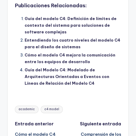
Publicaciones Relacionadas:
Guía del modelo C4: Definición de límites de
contexto del sistema para soluciones de
software complejas
Entendiendo los cuatro niveles del modelo C4
para el diseño de sistemas
Cómo el modelo C4 mejora la comunicación
entre los equipos de desarrollo
Guía del Modelo C4: Modelado de
Arquitecturas Orientadas a Eventos con
Líneas de Relación del Modelo C4
Etiquetas:
academic
c4 model
Navegación
Entrada anterior
Siguiente entrada
Cómo el modelo C4
Comprensión de los