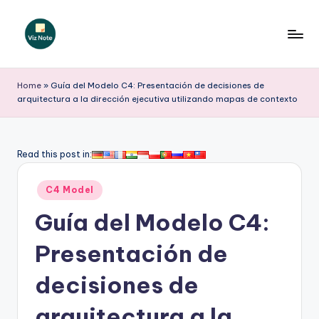
Saltar
al
V
contenido
iz
Home
»
Guía del Modelo C4: Presentación de decisiones de
arquitectura a la dirección ejecutiva utilizando mapas de contexto
N
o
t
Read this post in:
e
Publicado
C4 Model
S
en
Guía del Modelo C4:
p
a
Presentación de
ni
decisiones de
s
arquitectura a la